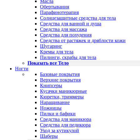
Масла
Обертывания
Парафинотерапия
Солнцезащитные средства для тела
Средства для ванной и душа
Средства для массажа
Средства для похудения
Средства от растяжек и дряблости кожи
Шугаринг
Кремы для тела
Пилинги, скрабы для тела
Показать все Тело
Ногти
Базовые покрытия
Верхние покрытия
Книпсеры
Кусачки маникюрные
Кюретки, триммеры
Наращивание
Ножницы
Пилки и бафики
Средства для маникюра
Средства для педикюра
Уход за кутикулой
Шаберы