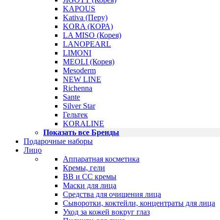
KAPOUS
Kativa (Перу)
KORA (КОРА)
LA MISO (Корея)
LANOPEARL
LIMONI
MEOLI (Корея)
Mesoderm
NEW LINE
Richenna
Sante
Silver Star
Гельтек
KORALINE
Показать все Бренды
Подарочные наборы
Лицо
Аппаратная косметика
Кремы, гели
BB и CC кремы
Маски для лица
Средства для очищения лица
Сыворотки, коктейли, концентраты для лица
Уход за кожей вокруг глаз