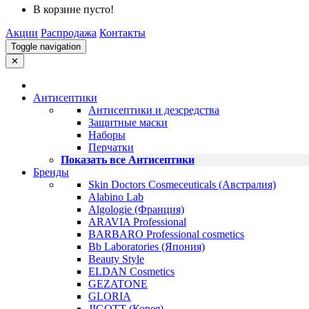
В корзине пусто!
Акции
Распродажа
Контакты
Toggle navigation
✕
Антисептики
Антисептики и дезсредства
Защитные маски
Наборы
Перчатки
Показать все Антисептики
Бренды
Skin Doctors Cosmeceuticals (Австралия)
Alabino Lab
Algologie (Франция)
ARAVIA Professional
BARBARO Professional cosmetics
Bb Laboratories (Япония)
Beauty Style
ELDAN Cosmetics
GEZATONE
GLORIA
JIGOTT (Корея)