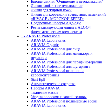
Базовая линия "Очищение и детоксикация"
Линия глобальное омоложение
Линия для жирной кожи
Линия для коррекции возрастных изменений
«RIVAGE / МОРСКОЙ БЕРЕГ»
Подарочные наборы Algologie
Ревитализирующая линия с ALGO4
биомиметическим комплексом
- ARAVIA Professional
ARAVIA Laboratories
ARAVIA Organic
ARAVIA Professional для лица
ARAVIA Professional для маникюра и
педикюра
ARAVIA Professional для парафинотерапии
ARAVIA Professional для шугаринга
ARAVIA Professional пилинги и
карбокситерапия
Start Epil
Антисептические средства
Наборы ARAVIA
Тканевые маски
Уход за волосами и кожей головы
ARAVIA Professional полимерные воски
ARAVIA Laboratories