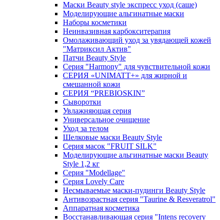
Маски Beauty style экспресс уход (саше)
Моделирующие альгинатные маски
Наборы косметики
Неинвазивная карбокситерапия
Омолаживающий уход за увядающей кожей
"Матриксил Актив"
Патчи Beauty Style
Серия "Harmony" для чувствительной кожи
СЕРИЯ «UNIMATT+» для жирной и
смешанной кожи
СЕРИЯ “PREBIOSKIN”
Сыворотки
Увлажняющая серия
Универсальное очищение
Уход за телом
Шелковые маски Beauty Style
Серия масок "FRUIT SILK"
Моделирующие альгинатные маски Beauty
Style 1,2 кг
Серия "Modellage"
Cерия Lovely Care
Несмываемые маски-пудинги Beauty Style
Антивозрастная серия "Taurine & Resveratrol"
Аппаратная косметика
Восстанавливающая серия "Intens recovery