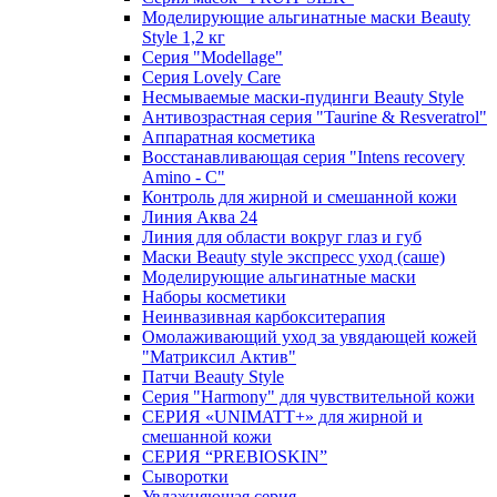
Моделирующие альгинатные маски Beauty
Style 1,2 кг
Серия "Modellage"
Cерия Lovely Care
Несмываемые маски-пудинги Beauty Style
Антивозрастная серия "Taurine & Resveratrol"
Аппаратная косметика
Восстанавливающая серия "Intens recovery
Amino - C"
Контроль для жирной и смешанной кожи
Линия Аква 24
Линия для области вокруг глаз и губ
Маски Beauty style экспресс уход (саше)
Моделирующие альгинатные маски
Наборы косметики
Неинвазивная карбокситерапия
Омолаживающий уход за увядающей кожей
"Матриксил Актив"
Патчи Beauty Style
Серия "Harmony" для чувствительной кожи
СЕРИЯ «UNIMATT+» для жирной и
смешанной кожи
СЕРИЯ “PREBIOSKIN”
Сыворотки
Увлажняющая серия