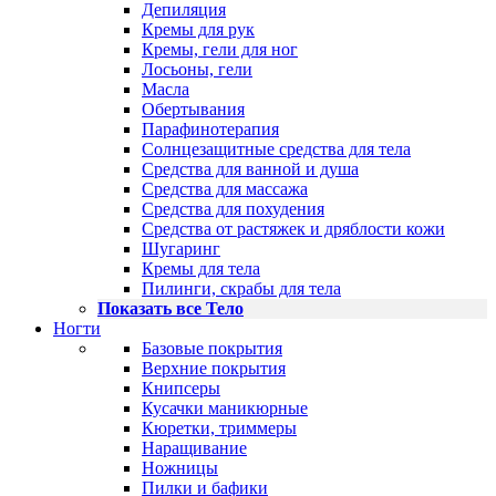
Депиляция
Кремы для рук
Кремы, гели для ног
Лосьоны, гели
Масла
Обертывания
Парафинотерапия
Солнцезащитные средства для тела
Средства для ванной и душа
Средства для массажа
Средства для похудения
Средства от растяжек и дряблости кожи
Шугаринг
Кремы для тела
Пилинги, скрабы для тела
Показать все Тело
Ногти
Базовые покрытия
Верхние покрытия
Книпсеры
Кусачки маникюрные
Кюретки, триммеры
Наращивание
Ножницы
Пилки и бафики