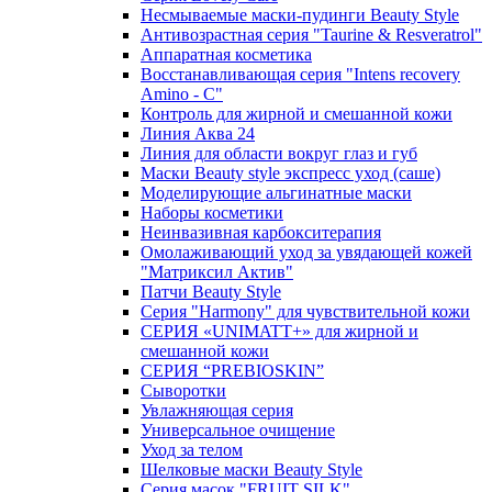
Несмываемые маски-пудинги Beauty Style
Антивозрастная серия "Taurine & Resveratrol"
Аппаратная косметика
Восстанавливающая серия "Intens recovery
Amino - C"
Контроль для жирной и смешанной кожи
Линия Аква 24
Линия для области вокруг глаз и губ
Маски Beauty style экспресс уход (саше)
Моделирующие альгинатные маски
Наборы косметики
Неинвазивная карбокситерапия
Омолаживающий уход за увядающей кожей
"Матриксил Актив"
Патчи Beauty Style
Серия "Harmony" для чувствительной кожи
СЕРИЯ «UNIMATT+» для жирной и
смешанной кожи
СЕРИЯ “PREBIOSKIN”
Сыворотки
Увлажняющая серия
Универсальное очищение
Уход за телом
Шелковые маски Beauty Style
Серия масок "FRUIT SILK"