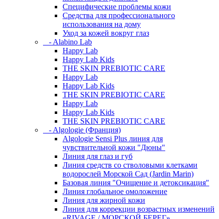
Специфические проблемы кожи
Средства для профессионального
использования на дому
Уход за кожей вокруг глаз
- Alabino Lab
Happy Lab
Happy Lab Kids
THE SKIN PREBIOTIC CARE
Happy Lab
Happy Lab Kids
THE SKIN PREBIOTIC CARE
Happy Lab
Happy Lab Kids
THE SKIN PREBIOTIC CARE
- Algologie (Франция)
Algologie Sensi Plus линия для
чувcтвительной кожи "Дюны"
Линия для глаз и губ
Линия средств со стволовыми клетками
водорослей Морской Сад (Jardin Marin)
Базовая линия "Очищение и детоксикация"
Линия глобальное омоложение
Линия для жирной кожи
Линия для коррекции возрастных изменений
«RIVAGE / МОРСКОЙ БЕРЕГ»