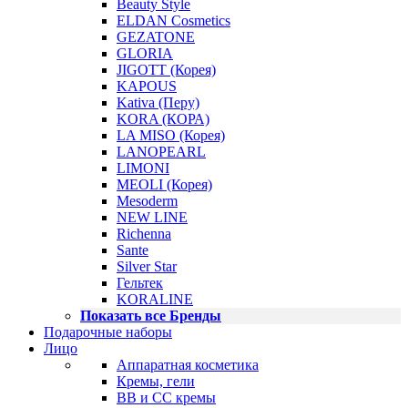
Beauty Style
ELDAN Cosmetics
GEZATONE
GLORIA
JIGOTT (Корея)
KAPOUS
Kativa (Перу)
KORA (КОРА)
LA MISO (Корея)
LANOPEARL
LIMONI
MEOLI (Корея)
Mesoderm
NEW LINE
Richenna
Sante
Silver Star
Гельтек
KORALINE
Показать все Бренды
Подарочные наборы
Лицо
Аппаратная косметика
Кремы, гели
BB и CC кремы