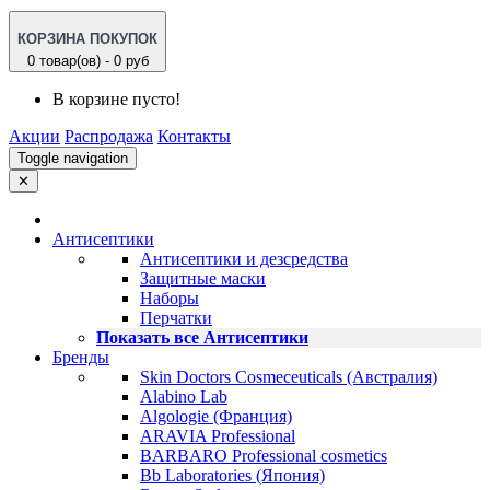
КОРЗИНА ПОКУПОК
0 товар(ов) - 0 руб
В корзине пусто!
Акции
Распродажа
Контакты
Toggle navigation
✕
Антисептики
Антисептики и дезсредства
Защитные маски
Наборы
Перчатки
Показать все Антисептики
Бренды
Skin Doctors Cosmeceuticals (Австралия)
Alabino Lab
Algologie (Франция)
ARAVIA Professional
BARBARO Professional cosmetics
Bb Laboratories (Япония)