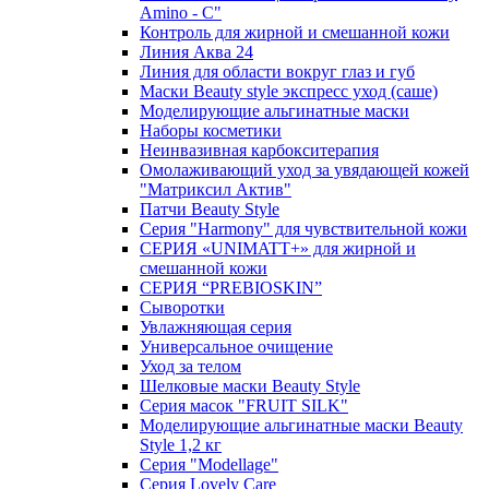
Amino - C"
Контроль для жирной и смешанной кожи
Линия Аква 24
Линия для области вокруг глаз и губ
Маски Beauty style экспресс уход (саше)
Моделирующие альгинатные маски
Наборы косметики
Неинвазивная карбокситерапия
Омолаживающий уход за увядающей кожей
"Матриксил Актив"
Патчи Beauty Style
Серия "Harmony" для чувствительной кожи
СЕРИЯ «UNIMATT+» для жирной и
смешанной кожи
СЕРИЯ “PREBIOSKIN”
Сыворотки
Увлажняющая серия
Универсальное очищение
Уход за телом
Шелковые маски Beauty Style
Серия масок "FRUIT SILK"
Моделирующие альгинатные маски Beauty
Style 1,2 кг
Серия "Modellage"
Cерия Lovely Care