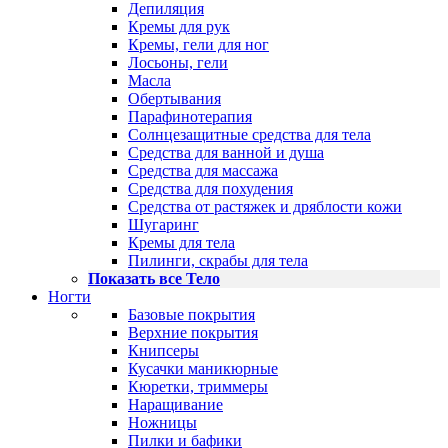
Депиляция
Кремы для рук
Кремы, гели для ног
Лосьоны, гели
Масла
Обертывания
Парафинотерапия
Солнцезащитные средства для тела
Средства для ванной и душа
Средства для массажа
Средства для похудения
Средства от растяжек и дряблости кожи
Шугаринг
Кремы для тела
Пилинги, скрабы для тела
Показать все Тело
Ногти
Базовые покрытия
Верхние покрытия
Книпсеры
Кусачки маникюрные
Кюретки, триммеры
Наращивание
Ножницы
Пилки и бафики