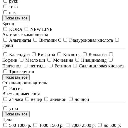
руки
тело
шея
Показать все
Бренд
KORA
NEW LINE
Активные компоненты
Альгинаты
Витамин С
Гиалуроновая кислота
Грязи
Календула
Кислоты
Кислоты
Коллаген
Кофеин
Масло ши
Мочевина
Ниацинамид
Пантенол
пептиды
Ретинол
Саллициловая кислота
Троксерутин
Показать все
Страна-производитель
Россия
Время применения
24 часа
вечер
дневной
ночной
утро
Показать все
Цена
500-1000 р.
1000-1500 р.
2000-2500 р.
до 500 р.