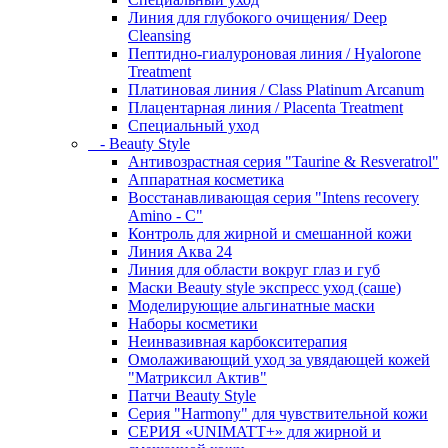
Линия для глубокого очищения/ Deep
Cleansing
Пептидно-гиалуроновая линия / Hyalorone
Treatment
Платиновая линия / Class Platinum Arcanum
Плацентарная линия / Placenta Treatment
Специальный уход
- Beauty Style
Антивозрастная серия "Taurine & Resveratrol"
Аппаратная косметика
Восстанавливающая серия "Intens recovery
Amino - C"
Контроль для жирной и смешанной кожи
Линия Аква 24
Линия для области вокруг глаз и губ
Маски Beauty style экспресс уход (саше)
Моделирующие альгинатные маски
Наборы косметики
Неинвазивная карбокситерапия
Омолаживающий уход за увядающей кожей
"Матриксил Актив"
Патчи Beauty Style
Серия "Harmony" для чувствительной кожи
СЕРИЯ «UNIMATT+» для жирной и