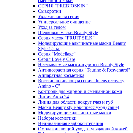
смешанной кожи
СЕРИЯ “PREBIOSKIN”
Сыворотки
Увлажняющая серия
Универсальное очищение
Уход за телом
Шелковые маски Beauty Style
Серия масок "FRUIT SILK"
Моделирующие альгинатные маски Beauty
Style 1,2 кг
Серия "Modellage"
Cерия Lovely Care
Несмываемые маски-пудинги Beauty Style
Антивозрастная серия "Taurine & Resveratrol"
Аппаратная косметика
Восстанавливающая серия "Intens recovery
Amino - C"
Контроль для жирной и смешанной кожи
Линия Аква 24
Линия для области вокруг глаз и губ
Маски Beauty style экспресс уход (саше)
Моделирующие альгинатные маски
Наборы косметики
Неинвазивная карбокситерапия
Омолаживающий уход за увядающей кожей