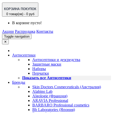
КОРЗИНА ПОКУПОК
0 товар(ов) - 0 руб
В корзине пусто!
Акции
Распродажа
Контакты
Toggle navigation
✕
Антисептики
Антисептики и дезсредства
Защитные маски
Наборы
Перчатки
Показать все Антисептики
Бренды
Skin Doctors Cosmeceuticals (Австралия)
Alabino Lab
Algologie (Франция)
ARAVIA Professional
BARBARO Professional cosmetics
Bb Laboratories (Япония)