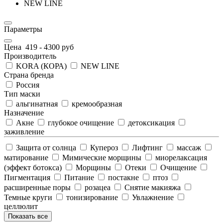
NEW LINE
Параметры
Цена
419
-
4300
руб
Производитель
KORA (КОРА)
NEW LINE
Страна бренда
Россия
Тип маски
альгинатная
кремообразная
Назначение
Акне
глубокое очищение
детоксикация
заживление
Защита от солнца
Купероз
Лифтинг
массаж
матирование
Мимические морщины
миорелаксация
(эффект ботокса)
Морщины
Отеки
Очищение
Пигментация
Питание
постакне
птоз
расширенные поры
розацеа
Снятие макияжа
Темные круги
тонизирование
Увлажнение
целлюлит
Показать все