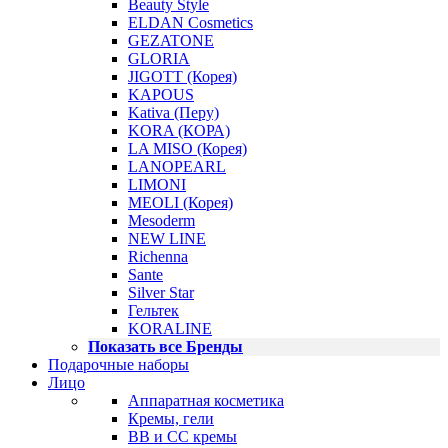
Beauty Style
ELDAN Cosmetics
GEZATONE
GLORIA
JIGOTT (Корея)
KAPOUS
Kativa (Перу)
KORA (КОРА)
LA MISO (Корея)
LANOPEARL
LIMONI
MEOLI (Корея)
Mesoderm
NEW LINE
Richenna
Sante
Silver Star
Гельтек
KORALINE
Показать все Бренды
Подарочные наборы
Лицо
Аппаратная косметика
Кремы, гели
BB и CC кремы