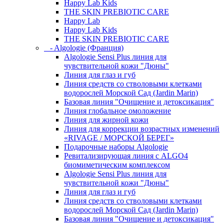
Happy Lab Kids
THE SKIN PREBIOTIC CARE
Happy Lab
Happy Lab Kids
THE SKIN PREBIOTIC CARE
- Algologie (Франция)
Algologie Sensi Plus линия для
чувcтвительной кожи "Дюны"
Линия для глаз и губ
Линия средств со стволовыми клетками
водорослей Морской Сад (Jardin Marin)
Базовая линия "Очищение и детоксикация"
Линия глобальное омоложение
Линия для жирной кожи
Линия для коррекции возрастных изменений
«RIVAGE / МОРСКОЙ БЕРЕГ»
Подарочные наборы Algologie
Ревитализирующая линия с ALGO4
биомиметическим комплексом
Algologie Sensi Plus линия для
чувcтвительной кожи "Дюны"
Линия для глаз и губ
Линия средств со стволовыми клетками
водорослей Морской Сад (Jardin Marin)
Базовая линия "Очищение и детоксикация"