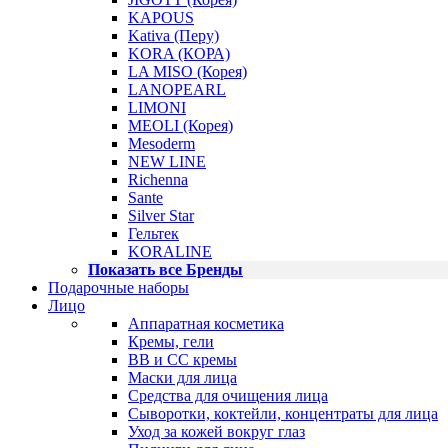
KAPOUS
Kativa (Перу)
KORA (КОРА)
LA MISO (Корея)
LANOPEARL
LIMONI
MEOLI (Корея)
Mesoderm
NEW LINE
Richenna
Sante
Silver Star
Гельтек
KORALINE
Показать все Бренды
Подарочные наборы
Лицо
Аппаратная косметика
Кремы, гели
BB и CC кремы
Маски для лица
Средства для очищения лица
Сыворотки, коктейли, концентраты для лица
Уход за кожей вокруг глаз