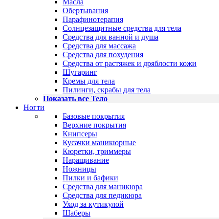
Масла
Обертывания
Парафинотерапия
Солнцезащитные средства для тела
Средства для ванной и душа
Средства для массажа
Средства для похудения
Средства от растяжек и дряблости кожи
Шугаринг
Кремы для тела
Пилинги, скрабы для тела
Показать все Тело
Ногти
Базовые покрытия
Верхние покрытия
Книпсеры
Кусачки маникюрные
Кюретки, триммеры
Наращивание
Ножницы
Пилки и бафики
Средства для маникюра
Средства для педикюра
Уход за кутикулой
Шаберы