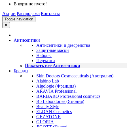
В корзине пусто!
Акции
Распродажа
Контакты
Toggle navigation
✕
Антисептики
Антисептики и дезсредства
Защитные маски
Наборы
Перчатки
Показать все Антисептики
Бренды
Skin Doctors Cosmeceuticals (Австралия)
Alabino Lab
Algologie (Франция)
ARAVIA Professional
BARBARO Professional cosmetics
Bb Laboratories (Япония)
Beauty Style
ELDAN Cosmetics
GEZATONE
GLORIA
JIGOTT (Корея)