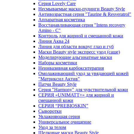
Cерия Lovely Care
Несмываемые маски-пудинги Beauty Style
Антивозрастная серия "Taurine & Resveratrol"
Аппаратная косметика
Восстанавливающая серия "Intens recovery
Amino - C"
Контроль для жирной и смешанной кожи
Линия Аква 24
Линия для области вокруг глаз и губ
Маски Beauty style экспресс уход (саше)
Моделирующие альгинатные маски
Наборы косметики
Неинвазивная карбокситерапия
Омолаживающий уход за увядающей кожей
"Матриксил Актив"
Патчи Beauty Style
Серия "Harmony" для чувствительной кожи
СЕРИЯ «UNIMATT+» для жирной и
смешанной кожи
СЕРИЯ “PREBIOSKIN”
Сыворотки
Увлажняющая серия
Универсальное очищение
Уход за телом
Шелковые маски Beauty Style