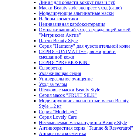
Линия для области вокруг глаз и губ
Маски Beauty style экспресс уход (саше)
Моделирующие альгинатные маски
Наборы косметики
Неинвазивная карбокситерапия
Омолаживающий уход за увядающей кожей
"Матриксил Актив"
Патчи Beauty Style
Серия "Harmony" для чувствительной кожи
СЕРИЯ «UNIMATT+» для жирной и
смешанной кожи
СЕРИЯ “PREBIOSKIN”
Сыворотки
Увлажняющая серия
Универсальное очищение
Уход за телом
Шелковые маски Beauty Style
Серия масок "FRUIT SILK"
Моделирующие альгинатные маски Beauty
Style 1,2 кг
Серия "Modellage"
Cерия Lovely Care
Несмываемые маски-пудинги Beauty Style
Антивозрастная серия "Taurine & Resveratrol"
Аппаратная косметика