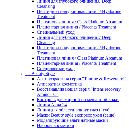
Линия для глубокого очищения/ Deep
Cleansing
Пептидно-гиалуроновая линия / Hyalorone
Treatment
Платиновая линия / Class Platinum Arcanum
Плацентарная линия / Placenta Treatment
Специальный уход
Линия для глубокого очищения/ Deep
Cleansing
Пептидно-гиалуроновая линия / Hyalorone
Treatment
Платиновая линия / Class Platinum Arcanum
Плацентарная линия / Placenta Treatment
Специальный уход
- Beauty Style
Антивозрастная серия "Taurine & Resveratrol"
Аппаратная косметика
Восстанавливающая серия "Intens recovery
Amino - C"
Контроль для жирной и смешанной кожи
Линия Аква 24
Линия для области вокруг глаз и губ
Маски Beauty style экспресс уход (саше)
Моделирующие альгинатные маски
Наборы косметики