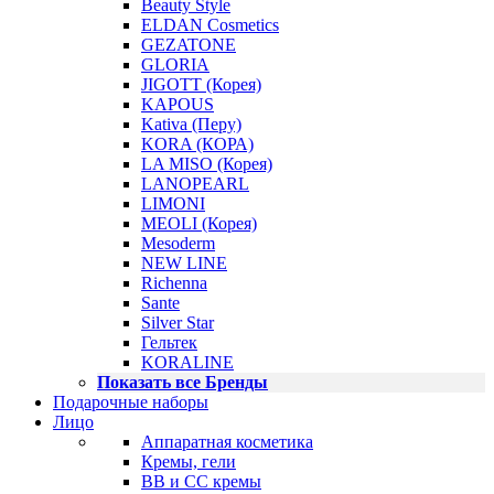
Beauty Style
ELDAN Cosmetics
GEZATONE
GLORIA
JIGOTT (Корея)
KAPOUS
Kativa (Перу)
KORA (КОРА)
LA MISO (Корея)
LANOPEARL
LIMONI
MEOLI (Корея)
Mesoderm
NEW LINE
Richenna
Sante
Silver Star
Гельтек
KORALINE
Показать все Бренды
Подарочные наборы
Лицо
Аппаратная косметика
Кремы, гели
BB и CC кремы