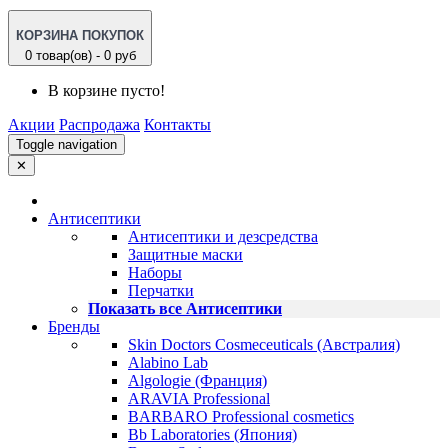
КОРЗИНА ПОКУПОК
0 товар(ов) - 0 руб
В корзине пусто!
Акции
Распродажа
Контакты
Toggle navigation
✕
Антисептики
Антисептики и дезсредства
Защитные маски
Наборы
Перчатки
Показать все Антисептики
Бренды
Skin Doctors Cosmeceuticals (Австралия)
Alabino Lab
Algologie (Франция)
ARAVIA Professional
BARBARO Professional cosmetics
Bb Laboratories (Япония)