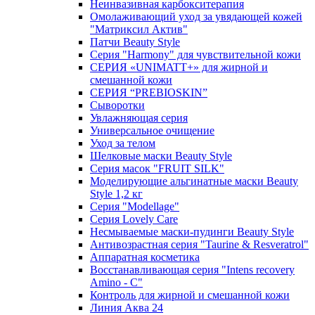
Неинвазивная карбокситерапия
Омолаживающий уход за увядающей кожей
"Матриксил Актив"
Патчи Beauty Style
Серия "Harmony" для чувствительной кожи
СЕРИЯ «UNIMATT+» для жирной и
смешанной кожи
СЕРИЯ “PREBIOSKIN”
Сыворотки
Увлажняющая серия
Универсальное очищение
Уход за телом
Шелковые маски Beauty Style
Серия масок "FRUIT SILK"
Моделирующие альгинатные маски Beauty
Style 1,2 кг
Серия "Modellage"
Cерия Lovely Care
Несмываемые маски-пудинги Beauty Style
Антивозрастная серия "Taurine & Resveratrol"
Аппаратная косметика
Восстанавливающая серия "Intens recovery
Amino - C"
Контроль для жирной и смешанной кожи
Линия Аква 24