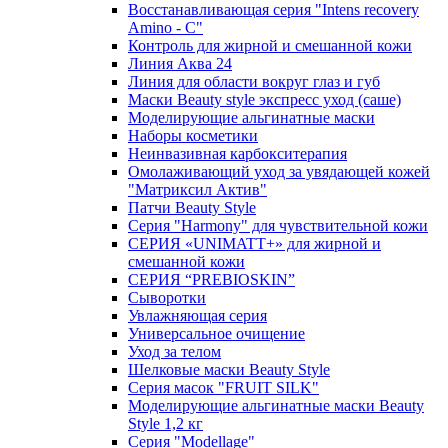
Восстанавливающая серия "Intens recovery
Amino - C"
Контроль для жирной и смешанной кожи
Линия Аква 24
Линия для области вокруг глаз и губ
Маски Beauty style экспресс уход (саше)
Моделирующие альгинатные маски
Наборы косметики
Неинвазивная карбокситерапия
Омолаживающий уход за увядающей кожей
"Матриксил Актив"
Патчи Beauty Style
Серия "Harmony" для чувствительной кожи
СЕРИЯ «UNIMATT+» для жирной и
смешанной кожи
СЕРИЯ “PREBIOSKIN”
Сыворотки
Увлажняющая серия
Универсальное очищение
Уход за телом
Шелковые маски Beauty Style
Серия масок "FRUIT SILK"
Моделирующие альгинатные маски Beauty
Style 1,2 кг
Серия "Modellage"