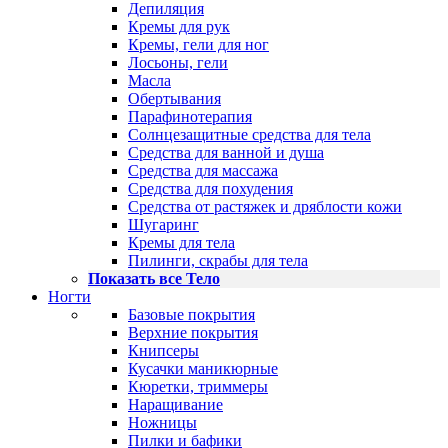
Депиляция
Кремы для рук
Кремы, гели для ног
Лосьоны, гели
Масла
Обертывания
Парафинотерапия
Солнцезащитные средства для тела
Средства для ванной и душа
Средства для массажа
Средства для похудения
Средства от растяжек и дряблости кожи
Шугаринг
Кремы для тела
Пилинги, скрабы для тела
Показать все Тело
Ногти
Базовые покрытия
Верхние покрытия
Книпсеры
Кусачки маникюрные
Кюретки, триммеры
Наращивание
Ножницы
Пилки и бафики