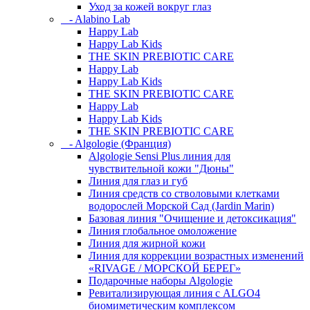
Уход за кожей вокруг глаз
- Alabino Lab
Happy Lab
Happy Lab Kids
THE SKIN PREBIOTIC CARE
Happy Lab
Happy Lab Kids
THE SKIN PREBIOTIC CARE
Happy Lab
Happy Lab Kids
THE SKIN PREBIOTIC CARE
- Algologie (Франция)
Algologie Sensi Plus линия для
чувcтвительной кожи "Дюны"
Линия для глаз и губ
Линия средств со стволовыми клетками
водорослей Морской Сад (Jardin Marin)
Базовая линия "Очищение и детоксикация"
Линия глобальное омоложение
Линия для жирной кожи
Линия для коррекции возрастных изменений
«RIVAGE / МОРСКОЙ БЕРЕГ»
Подарочные наборы Algologie
Ревитализирующая линия с ALGO4
биомиметическим комплексом