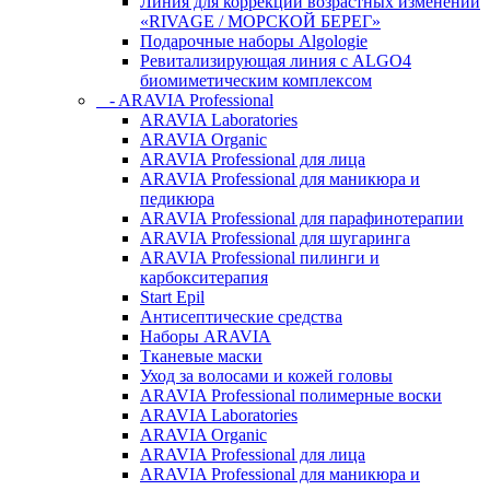
Линия для коррекции возрастных изменений
«RIVAGE / МОРСКОЙ БЕРЕГ»
Подарочные наборы Algologie
Ревитализирующая линия с ALGO4
биомиметическим комплексом
- ARAVIA Professional
ARAVIA Laboratories
ARAVIA Organic
ARAVIA Professional для лица
ARAVIA Professional для маникюра и
педикюра
ARAVIA Professional для парафинотерапии
ARAVIA Professional для шугаринга
ARAVIA Professional пилинги и
карбокситерапия
Start Epil
Антисептические средства
Наборы ARAVIA
Тканевые маски
Уход за волосами и кожей головы
ARAVIA Professional полимерные воски
ARAVIA Laboratories
ARAVIA Organic
ARAVIA Professional для лица
ARAVIA Professional для маникюра и