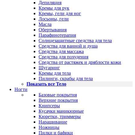
Депиляция
Кремы для рук
Кремы, гели для ног
Лосьоны, гели
Масла
Обертывания
Парафинотерапия
Солнцезащитные средства для тела
Средства для ванной и душа
Средства для массажа
Средства для похудения
Средства от растяжек и дряблости кожи
Шугаринг
Кремы для тела
Пилинги, скрабы для тела
Показать все Тело
Ногти
Базовые покрытия
Верхние покрытия
Книпсеры
Кусачки маникюрные
Кюретки, триммеры
Наращивание
Ножницы
Пилки и бафики