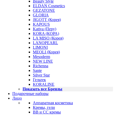
Beauty Style
ELDAN Cosmetics
GEZATONE
GLORIA
JIGOTT (Корея)
KAPOUS
Kativa (Перу)
KORA (КОРА)
LA MISO (Корея)
LANOPEARL
LIMONI
MEOLI (Корея)
Mesoderm
NEW LINE
Richenna
Sante
Silver Star
Гельтек
KORALINE
Показать все Бренды
Подарочные наборы
Лицо
Аппаратная косметика
Кремы, гели
BB и CC кремы