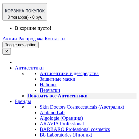
КОРЗИНА ПОКУПОК
0 товар(ов) - 0 руб
В корзине пусто!
Акции
Распродажа
Контакты
Toggle navigation
✕
Антисептики
Антисептики и дезсредства
Защитные маски
Наборы
Перчатки
Показать все Антисептики
Бренды
Skin Doctors Cosmeceuticals (Австралия)
Alabino Lab
Algologie (Франция)
ARAVIA Professional
BARBARO Professional cosmetics
Bb Laboratories (Япония)