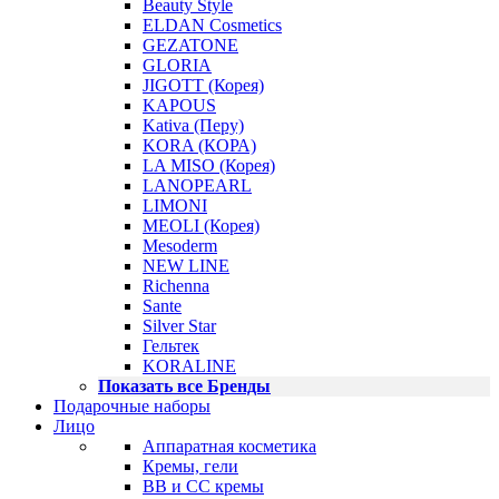
Beauty Style
ELDAN Cosmetics
GEZATONE
GLORIA
JIGOTT (Корея)
KAPOUS
Kativa (Перу)
KORA (КОРА)
LA MISO (Корея)
LANOPEARL
LIMONI
MEOLI (Корея)
Mesoderm
NEW LINE
Richenna
Sante
Silver Star
Гельтек
KORALINE
Показать все Бренды
Подарочные наборы
Лицо
Аппаратная косметика
Кремы, гели
BB и CC кремы