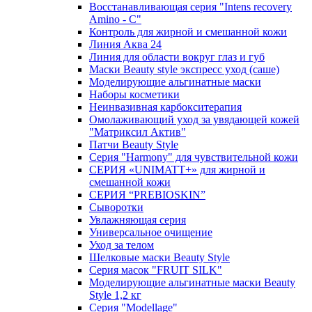
Восстанавливающая серия "Intens recovery
Amino - C"
Контроль для жирной и смешанной кожи
Линия Аква 24
Линия для области вокруг глаз и губ
Маски Beauty style экспресс уход (саше)
Моделирующие альгинатные маски
Наборы косметики
Неинвазивная карбокситерапия
Омолаживающий уход за увядающей кожей
"Матриксил Актив"
Патчи Beauty Style
Серия "Harmony" для чувствительной кожи
СЕРИЯ «UNIMATT+» для жирной и
смешанной кожи
СЕРИЯ “PREBIOSKIN”
Сыворотки
Увлажняющая серия
Универсальное очищение
Уход за телом
Шелковые маски Beauty Style
Серия масок "FRUIT SILK"
Моделирующие альгинатные маски Beauty
Style 1,2 кг
Серия "Modellage"