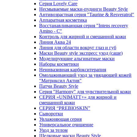
Cерия Lovely Care
Несмываемые маски-пудинги Beauty Style
Антивозрастная серия "Taurine & Resveratrol"
Аппаратная косметика
Восстанавливающая серия "Intens recovery
Amino - C"
Контроль для жирной и смешанной кожи
Линия Аква 24
Линия для области вокруг глаз и губ
Маски Beauty style экспресс уход (саше)
Моделирующие альгинатные маски
Наборы косметики
Неинвазивная карбокситерапия
Омолаживающий уход за увядающей кожей
"Матриксил Актив"
Патчи Beauty Style
Серия "Harmony" для чувствительной кожи
СЕРИЯ «UNIMATT+» для жирной и
смешанной кожи
СЕРИЯ “PREBIOSKIN”
Сыворотки
Увлажняющая серия
Универсальное очищение
Уход за телом
Шелковые маски Beauty Style