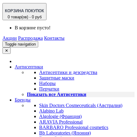
КОРЗИНА ПОКУПОК
0 товар(ов) - 0 руб
В корзине пусто!
Акции
Распродажа
Контакты
Toggle navigation
✕
Антисептики
Антисептики и дезсредства
Защитные маски
Наборы
Перчатки
Показать все Антисептики
Бренды
Skin Doctors Cosmeceuticals (Австралия)
Alabino Lab
Algologie (Франция)
ARAVIA Professional
BARBARO Professional cosmetics
Bb Laboratories (Япония)