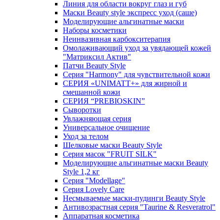
Линия для области вокруг глаз и губ
Маски Beauty style экспресс уход (саше)
Моделирующие альгинатные маски
Наборы косметики
Неинвазивная карбокситерапия
Омолаживающий уход за увядающей кожей
"Матриксил Актив"
Патчи Beauty Style
Серия "Harmony" для чувствительной кожи
СЕРИЯ «UNIMATT+» для жирной и
смешанной кожи
СЕРИЯ “PREBIOSKIN”
Сыворотки
Увлажняющая серия
Универсальное очищение
Уход за телом
Шелковые маски Beauty Style
Серия масок "FRUIT SILK"
Моделирующие альгинатные маски Beauty
Style 1,2 кг
Серия "Modellage"
Cерия Lovely Care
Несмываемые маски-пудинги Beauty Style
Антивозрастная серия "Taurine & Resveratrol"
Аппаратная косметика