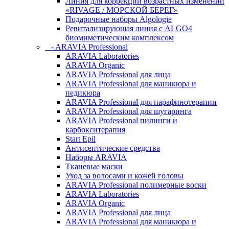
Линия для коррекции возрастных изменений
«RIVAGE / МОРСКОЙ БЕРЕГ»
Подарочные наборы Algologie
Ревитализирующая линия с ALGO4
биомиметическим комплексом
- ARAVIA Professional
ARAVIA Laboratories
ARAVIA Organic
ARAVIA Professional для лица
ARAVIA Professional для маникюра и
педикюра
ARAVIA Professional для парафинотерапии
ARAVIA Professional для шугаринга
ARAVIA Professional пилинги и
карбокситерапия
Start Epil
Антисептические средства
Наборы ARAVIA
Тканевые маски
Уход за волосами и кожей головы
ARAVIA Professional полимерные воски
ARAVIA Laboratories
ARAVIA Organic
ARAVIA Professional для лица
ARAVIA Professional для маникюра и