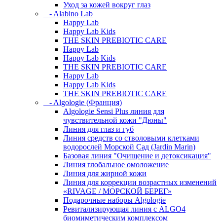
Уход за кожей вокруг глаз
- Alabino Lab
Happy Lab
Happy Lab Kids
THE SKIN PREBIOTIC CARE
Happy Lab
Happy Lab Kids
THE SKIN PREBIOTIC CARE
Happy Lab
Happy Lab Kids
THE SKIN PREBIOTIC CARE
- Algologie (Франция)
Algologie Sensi Plus линия для
чувcтвительной кожи "Дюны"
Линия для глаз и губ
Линия средств со стволовыми клетками
водорослей Морской Сад (Jardin Marin)
Базовая линия "Очищение и детоксикация"
Линия глобальное омоложение
Линия для жирной кожи
Линия для коррекции возрастных изменений
«RIVAGE / МОРСКОЙ БЕРЕГ»
Подарочные наборы Algologie
Ревитализирующая линия с ALGO4
биомиметическим комплексом