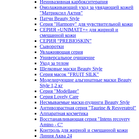
Неинвазивная карбокситерапия
Омолаживающий уход за увядающей кожей
"Матриксил Актив"
Патчи Beauty Style
Серия "Harmony" для чувствительной кожи
СЕРИЯ «UNIMATT+» для жирной и
смешанной кожи
СЕРИЯ “PREBIOSKIN”
Сыворотки
Увлажняющая серия
Универсальное очищение
Уход за телом
Шелковые маски Beauty Style
Серия масок "FRUIT SILK"
Моделирующие альгинатные маски Beauty
Style 1,2 кг
Серия "Modellage"
Cерия Lovely Care
Несмываемые маски-пудинги Beauty Style
Антивозрастная серия "Taurine & Resveratrol"
Аппаратная косметика
Восстанавливающая серия "Intens recovery
Amino - C"
Контроль для жирной и смешанной кожи
Линия Аква 24