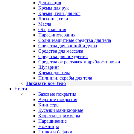
Депиляция
Кремы для рук
Кремы, гели для ног
Лосьоны, гели
Масла
Обертывания
Парафинотерапия
Солнцезащитные средства для тела
Средства для ванной и душа
Средства для массажа
Средства для похудения
Средства от растяжек и дряблости кожи
Шугаринг
Кремы для тела
Пилинги, скрабы для тела
Показать все Тело
Ногти
Базовые покрытия
Верхние покрытия
Книпсеры
Кусачки маникюрные
Кюретки, триммеры
Наращивание
Ножницы
Пилки и бафики