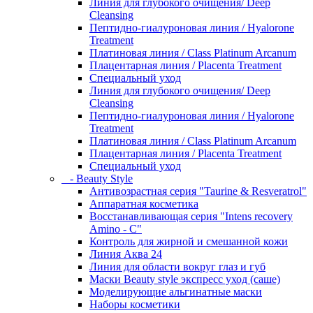
Линия для глубокого очищения/ Deep
Cleansing
Пептидно-гиалуроновая линия / Hyalorone
Treatment
Платиновая линия / Class Platinum Arcanum
Плацентарная линия / Placenta Treatment
Специальный уход
Линия для глубокого очищения/ Deep
Cleansing
Пептидно-гиалуроновая линия / Hyalorone
Treatment
Платиновая линия / Class Platinum Arcanum
Плацентарная линия / Placenta Treatment
Специальный уход
- Beauty Style
Антивозрастная серия "Taurine & Resveratrol"
Аппаратная косметика
Восстанавливающая серия "Intens recovery
Amino - C"
Контроль для жирной и смешанной кожи
Линия Аква 24
Линия для области вокруг глаз и губ
Маски Beauty style экспресс уход (саше)
Моделирующие альгинатные маски
Наборы косметики