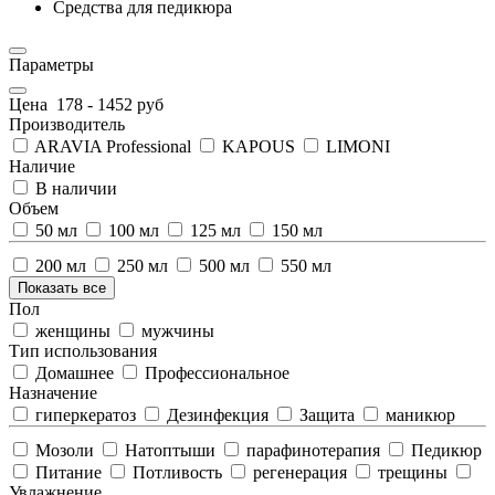
Средства для педикюра
Параметры
Цена
178
-
1452
руб
Производитель
ARAVIA Professional
KAPOUS
LIMONI
Наличие
В наличии
Объем
50 мл
100 мл
125 мл
150 мл
200 мл
250 мл
500 мл
550 мл
Показать все
Пол
женщины
мужчины
Тип использования
Домашнее
Профессиональное
Назначение
гиперкератоз
Дезинфекция
Защита
маникюр
Мозоли
Натоптыши
парафинотерапия
Педикюр
Питание
Потливость
регенерация
трещины
Увлажнение