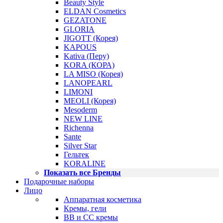
Beauty Style
ELDAN Cosmetics
GEZATONE
GLORIA
JIGOTT (Корея)
KAPOUS
Kativa (Перу)
KORA (КОРА)
LA MISO (Корея)
LANOPEARL
LIMONI
MEOLI (Корея)
Mesoderm
NEW LINE
Richenna
Sante
Silver Star
Гельтек
KORALINE
Показать все Бренды
Подарочные наборы
Лицо
Аппаратная косметика
Кремы, гели
BB и CC кремы