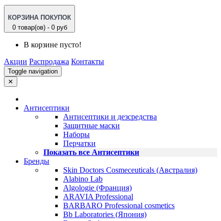
КОРЗИНА ПОКУПОК
0 товар(ов) - 0 руб
В корзине пусто!
Акции
Распродажа
Контакты
Toggle navigation
✕
Антисептики
Антисептики и дезсредства
Защитные маски
Наборы
Перчатки
Показать все Антисептики
Бренды
Skin Doctors Cosmeceuticals (Австралия)
Alabino Lab
Algologie (Франция)
ARAVIA Professional
BARBARO Professional cosmetics
Bb Laboratories (Япония)