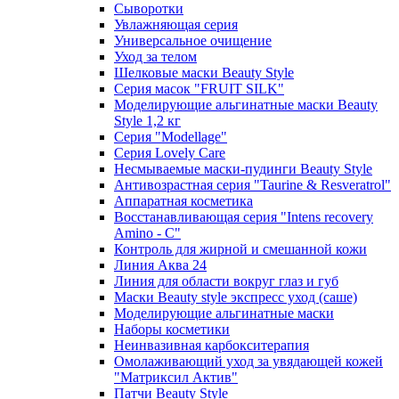
Сыворотки
Увлажняющая серия
Универсальное очищение
Уход за телом
Шелковые маски Beauty Style
Серия масок "FRUIT SILK"
Моделирующие альгинатные маски Beauty
Style 1,2 кг
Серия "Modellage"
Cерия Lovely Care
Несмываемые маски-пудинги Beauty Style
Антивозрастная серия "Taurine & Resveratrol"
Аппаратная косметика
Восстанавливающая серия "Intens recovery
Amino - C"
Контроль для жирной и смешанной кожи
Линия Аква 24
Линия для области вокруг глаз и губ
Маски Beauty style экспресс уход (саше)
Моделирующие альгинатные маски
Наборы косметики
Неинвазивная карбокситерапия
Омолаживающий уход за увядающей кожей
"Матриксил Актив"
Патчи Beauty Style