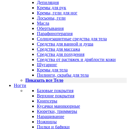
Депиляция
Кремы для рук
Кремы, гели для ног
Лосьоны, гели
Масла
Обертывания
Парафинотерапия
Солнцезащитные средства для тела
Средства для ванной и душа
Средства для массажа
Средства для похудения
Средства от растяжек и дряблости кожи
Шугаринг
Кремы для тела
Пилинги, скрабы для тела
Показать все Тело
Ногти
Базовые покрытия
Верхние покрытия
Книпсеры
Кусачки маникюрные
Кюретки, триммеры
Наращивание
Ножницы
Пилки и бафики