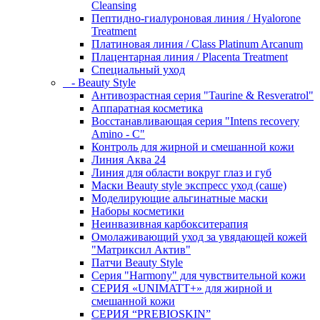
Cleansing
Пептидно-гиалуроновая линия / Hyalorone
Treatment
Платиновая линия / Class Platinum Arcanum
Плацентарная линия / Placenta Treatment
Специальный уход
- Beauty Style
Антивозрастная серия "Taurine & Resveratrol"
Аппаратная косметика
Восстанавливающая серия "Intens recovery
Amino - C"
Контроль для жирной и смешанной кожи
Линия Аква 24
Линия для области вокруг глаз и губ
Маски Beauty style экспресс уход (саше)
Моделирующие альгинатные маски
Наборы косметики
Неинвазивная карбокситерапия
Омолаживающий уход за увядающей кожей
"Матриксил Актив"
Патчи Beauty Style
Серия "Harmony" для чувствительной кожи
СЕРИЯ «UNIMATT+» для жирной и
смешанной кожи
СЕРИЯ “PREBIOSKIN”