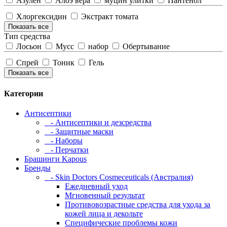
Азулен
Алоэ вера
муцин улитки
Пантенол
Хлоргексидин
Экстракт томата
Показать все
Тип средства
Лосьон
Мусс
набор
Обертывание
Спрей
Тоник
Гель
Показать все
Категории
Антисептики
- Антисептики и дезсредства
- Защитные маски
- Наборы
- Перчатки
Брашинги Kapous
Бренды
- Skin Doctors Cosmeceuticals (Австралия)
Ежедневный уход
Мгновенный результат
Противовозрастные средства для ухода за
кожей лица и декольте
Специфические проблемы кожи