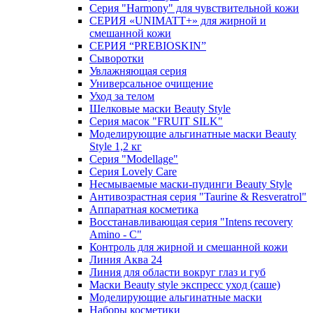
Серия "Harmony" для чувствительной кожи
СЕРИЯ «UNIMATT+» для жирной и
смешанной кожи
СЕРИЯ “PREBIOSKIN”
Сыворотки
Увлажняющая серия
Универсальное очищение
Уход за телом
Шелковые маски Beauty Style
Серия масок "FRUIT SILK"
Моделирующие альгинатные маски Beauty
Style 1,2 кг
Серия "Modellage"
Cерия Lovely Care
Несмываемые маски-пудинги Beauty Style
Антивозрастная серия "Taurine & Resveratrol"
Аппаратная косметика
Восстанавливающая серия "Intens recovery
Amino - C"
Контроль для жирной и смешанной кожи
Линия Аква 24
Линия для области вокруг глаз и губ
Маски Beauty style экспресс уход (саше)
Моделирующие альгинатные маски
Наборы косметики