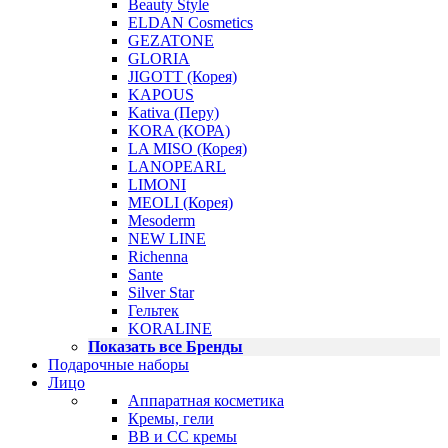
Beauty Style
ELDAN Cosmetics
GEZATONE
GLORIA
JIGOTT (Корея)
KAPOUS
Kativa (Перу)
KORA (КОРА)
LA MISO (Корея)
LANOPEARL
LIMONI
MEOLI (Корея)
Mesoderm
NEW LINE
Richenna
Sante
Silver Star
Гельтек
KORALINE
Показать все Бренды
Подарочные наборы
Лицо
Аппаратная косметика
Кремы, гели
BB и CC кремы