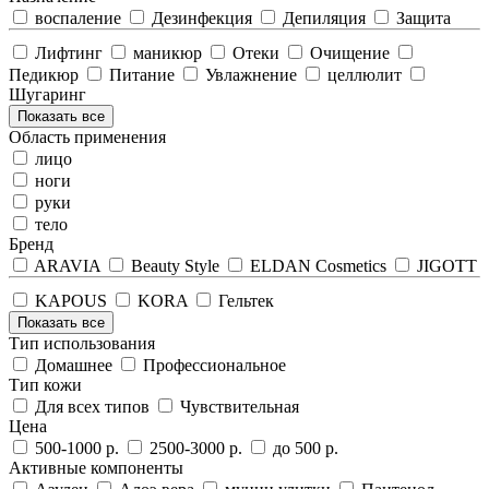
воспаление
Дезинфекция
Депиляция
Защита
Лифтинг
маникюр
Отеки
Очищение
Педикюр
Питание
Увлажнение
целлюлит
Шугаринг
Показать все
Область применения
лицо
ноги
руки
тело
Бренд
ARAVIA
Beauty Style
ELDAN Cosmetics
JIGOTT
KAPOUS
KORA
Гельтек
Показать все
Тип использования
Домашнее
Профессиональное
Тип кожи
Для всех типов
Чувствительная
Цена
500-1000 р.
2500-3000 р.
до 500 р.
Активные компоненты