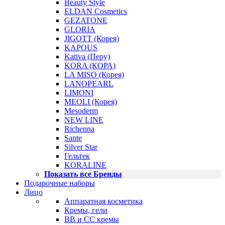
Beauty Style
ELDAN Cosmetics
GEZATONE
GLORIA
JIGOTT (Корея)
KAPOUS
Kativa (Перу)
KORA (КОРА)
LA MISO (Корея)
LANOPEARL
LIMONI
MEOLI (Корея)
Mesoderm
NEW LINE
Richenna
Sante
Silver Star
Гельтек
KORALINE
Показать все Бренды
Подарочные наборы
Лицо
Аппаратная косметика
Кремы, гели
BB и CC кремы