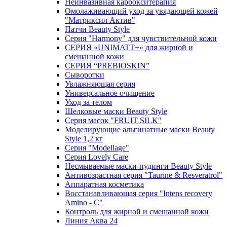
Неинвазивная карбокситерапия
Омолаживающий уход за увядающей кожей
"Матриксил Актив"
Патчи Beauty Style
Серия "Harmony" для чувствительной кожи
СЕРИЯ «UNIMATT+» для жирной и
смешанной кожи
СЕРИЯ “PREBIOSKIN”
Сыворотки
Увлажняющая серия
Универсальное очищение
Уход за телом
Шелковые маски Beauty Style
Серия масок "FRUIT SILK"
Моделирующие альгинатные маски Beauty
Style 1,2 кг
Серия "Modellage"
Cерия Lovely Care
Несмываемые маски-пудинги Beauty Style
Антивозрастная серия "Taurine & Resveratrol"
Аппаратная косметика
Восстанавливающая серия "Intens recovery
Amino - C"
Контроль для жирной и смешанной кожи
Линия Аква 24