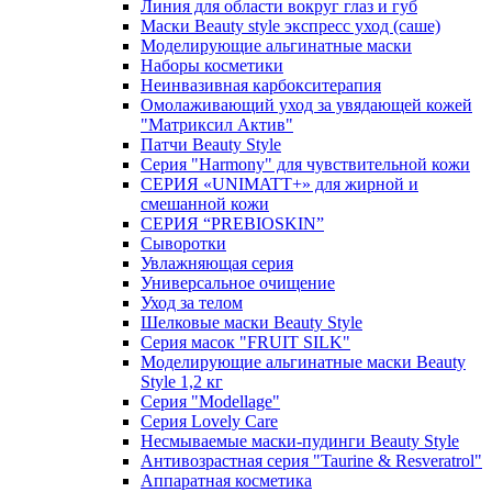
Линия для области вокруг глаз и губ
Маски Beauty style экспресс уход (саше)
Моделирующие альгинатные маски
Наборы косметики
Неинвазивная карбокситерапия
Омолаживающий уход за увядающей кожей
"Матриксил Актив"
Патчи Beauty Style
Серия "Harmony" для чувствительной кожи
СЕРИЯ «UNIMATT+» для жирной и
смешанной кожи
СЕРИЯ “PREBIOSKIN”
Сыворотки
Увлажняющая серия
Универсальное очищение
Уход за телом
Шелковые маски Beauty Style
Серия масок "FRUIT SILK"
Моделирующие альгинатные маски Beauty
Style 1,2 кг
Серия "Modellage"
Cерия Lovely Care
Несмываемые маски-пудинги Beauty Style
Антивозрастная серия "Taurine & Resveratrol"
Аппаратная косметика