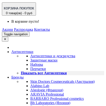
КОРЗИНА ПОКУПОК
0 товар(ов) - 0 руб
В корзине пусто!
Акции
Распродажа
Контакты
Toggle navigation
✕
Антисептики
Антисептики и дезсредства
Защитные маски
Наборы
Перчатки
Показать все Антисептики
Бренды
Skin Doctors Cosmeceuticals (Австралия)
Alabino Lab
Algologie (Франция)
ARAVIA Professional
BARBARO Professional cosmetics
Bb Laboratories (Япония)