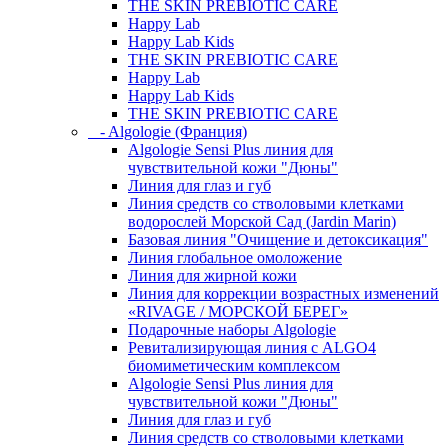
THE SKIN PREBIOTIC CARE
Happy Lab
Happy Lab Kids
THE SKIN PREBIOTIC CARE
Happy Lab
Happy Lab Kids
THE SKIN PREBIOTIC CARE
- Algologie (Франция)
Algologie Sensi Plus линия для
чувcтвительной кожи "Дюны"
Линия для глаз и губ
Линия средств со стволовыми клетками
водорослей Морской Сад (Jardin Marin)
Базовая линия "Очищение и детоксикация"
Линия глобальное омоложение
Линия для жирной кожи
Линия для коррекции возрастных изменений
«RIVAGE / МОРСКОЙ БЕРЕГ»
Подарочные наборы Algologie
Ревитализирующая линия с ALGO4
биомиметическим комплексом
Algologie Sensi Plus линия для
чувcтвительной кожи "Дюны"
Линия для глаз и губ
Линия средств со стволовыми клетками