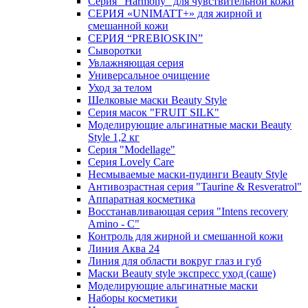
Серия "Harmony" для чувствительной кожи
СЕРИЯ «UNIMATT+» для жирной и
смешанной кожи
СЕРИЯ “PREBIOSKIN”
Сыворотки
Увлажняющая серия
Универсальное очищение
Уход за телом
Шелковые маски Beauty Style
Серия масок "FRUIT SILK"
Моделирующие альгинатные маски Beauty
Style 1,2 кг
Серия "Modellage"
Cерия Lovely Care
Несмываемые маски-пудинги Beauty Style
Антивозрастная серия "Taurine & Resveratrol"
Аппаратная косметика
Восстанавливающая серия "Intens recovery
Amino - C"
Контроль для жирной и смешанной кожи
Линия Аква 24
Линия для области вокруг глаз и губ
Маски Beauty style экспресс уход (саше)
Моделирующие альгинатные маски
Наборы косметики