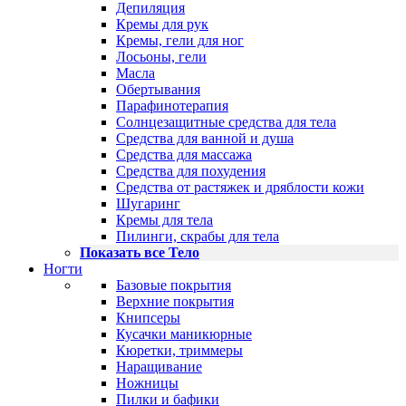
Депиляция
Кремы для рук
Кремы, гели для ног
Лосьоны, гели
Масла
Обертывания
Парафинотерапия
Солнцезащитные средства для тела
Средства для ванной и душа
Средства для массажа
Средства для похудения
Средства от растяжек и дряблости кожи
Шугаринг
Кремы для тела
Пилинги, скрабы для тела
Показать все Тело
Ногти
Базовые покрытия
Верхние покрытия
Книпсеры
Кусачки маникюрные
Кюретки, триммеры
Наращивание
Ножницы
Пилки и бафики