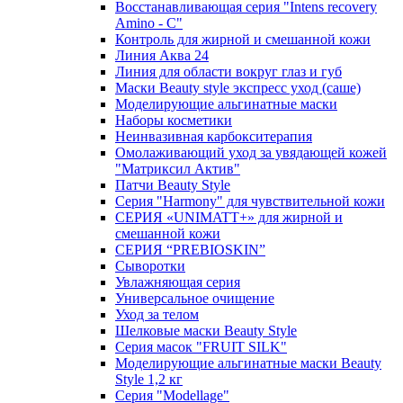
Восстанавливающая серия "Intens recovery
Amino - C"
Контроль для жирной и смешанной кожи
Линия Аква 24
Линия для области вокруг глаз и губ
Маски Beauty style экспресс уход (саше)
Моделирующие альгинатные маски
Наборы косметики
Неинвазивная карбокситерапия
Омолаживающий уход за увядающей кожей
"Матриксил Актив"
Патчи Beauty Style
Серия "Harmony" для чувствительной кожи
СЕРИЯ «UNIMATT+» для жирной и
смешанной кожи
СЕРИЯ “PREBIOSKIN”
Сыворотки
Увлажняющая серия
Универсальное очищение
Уход за телом
Шелковые маски Beauty Style
Серия масок "FRUIT SILK"
Моделирующие альгинатные маски Beauty
Style 1,2 кг
Серия "Modellage"