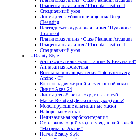
Плацентарная линия / Placenta Treatment
Специальный уход
Линия для глубокого очищения/ Deep
Cleansing
Пептидно-гиалуроновая линия / Hyalorone
Treatment
Платиновая линия / Class Platinum Arcanum
Плацентарная линия / Placenta Treatment
Специальный уход
- Beauty Style
Антивозрастная серия "Taurine & Resveratrol"
Аппаратная косметика
Восстанавливающая серия "Intens recovery
Amino - C"
Контроль для жирной и смешанной кожи
Линия Аква 24
Линия для области вокруг глаз и губ
Маски Beauty style экспресс уход (саше)
Моделирующие альгинатные маски
Наборы косметики
Неинвазивная карбокситерапия
Омолаживающий уход за увядающей кожей
"Матриксил Актив"
Патчи Beauty Style