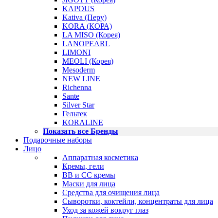
KAPOUS
Kativa (Перу)
KORA (КОРА)
LA MISO (Корея)
LANOPEARL
LIMONI
MEOLI (Корея)
Mesoderm
NEW LINE
Richenna
Sante
Silver Star
Гельтек
KORALINE
Показать все Бренды
Подарочные наборы
Лицо
Аппаратная косметика
Кремы, гели
BB и CC кремы
Маски для лица
Средства для очищения лица
Сыворотки, коктейли, концентраты для лица
Уход за кожей вокруг глаз