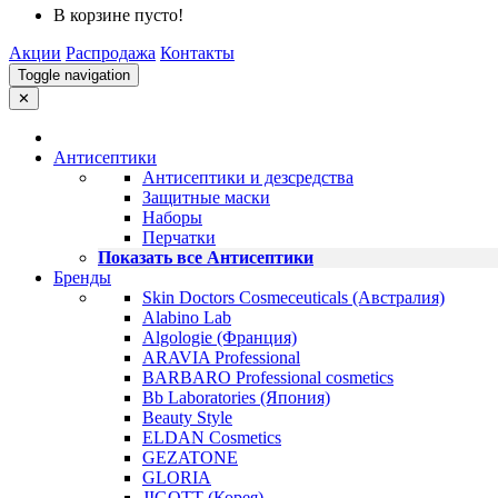
В корзине пусто!
Акции
Распродажа
Контакты
Toggle navigation
✕
Антисептики
Антисептики и дезсредства
Защитные маски
Наборы
Перчатки
Показать все Антисептики
Бренды
Skin Doctors Cosmeceuticals (Австралия)
Alabino Lab
Algologie (Франция)
ARAVIA Professional
BARBARO Professional cosmetics
Bb Laboratories (Япония)
Beauty Style
ELDAN Cosmetics
GEZATONE
GLORIA
JIGOTT (Корея)