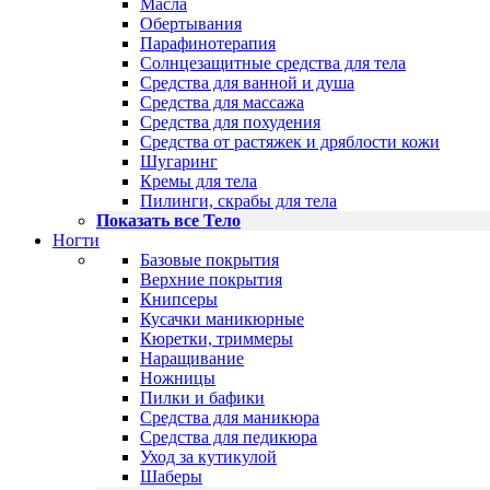
Масла
Обертывания
Парафинотерапия
Солнцезащитные средства для тела
Средства для ванной и душа
Средства для массажа
Средства для похудения
Средства от растяжек и дряблости кожи
Шугаринг
Кремы для тела
Пилинги, скрабы для тела
Показать все Тело
Ногти
Базовые покрытия
Верхние покрытия
Книпсеры
Кусачки маникюрные
Кюретки, триммеры
Наращивание
Ножницы
Пилки и бафики
Средства для маникюра
Средства для педикюра
Уход за кутикулой
Шаберы