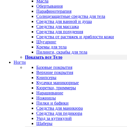
Масла
Обертывания
Парафинотерапия
Солнцезащитные средства для тела
Средства для ванной и душа
Средства для массажа
Средства для похудения
Средства от растяжек и дряблости кожи
Шугаринг
Кремы для тела
Пилинги, скрабы для тела
Показать все Тело
Ногти
Базовые покрытия
Верхние покрытия
Книпсеры
Кусачки маникюрные
Кюретки, триммеры
Наращивание
Ножницы
Пилки и бафики
Средства для маникюра
Средства для педикюра
Уход за кутикулой
Шаберы