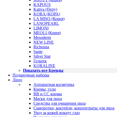
KAPOUS
Kativa (Перу)
KORA (КОРА)
LA MISO (Корея)
LANOPEARL
LIMONI
MEOLI (Корея)
Mesoderm
NEW LINE
Richenna
Sante
Silver Star
Гельтек
KORALINE
Показать все Бренды
Подарочные наборы
Лицо
Аппаратная косметика
Кремы, гели
BB и CC кремы
Маски для лица
Средства для очищения лица
Сыворотки, коктейли, концентраты для лица
Уход за кожей вокруг глаз