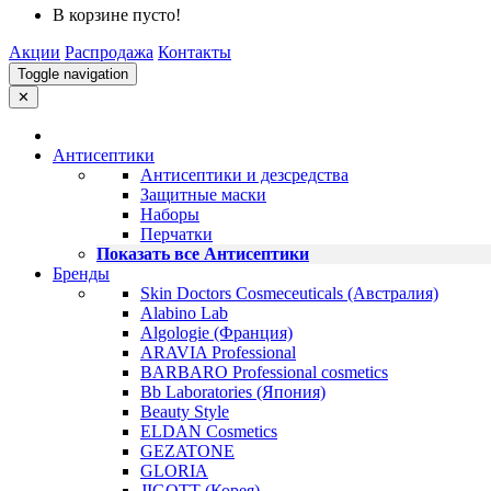
В корзине пусто!
Акции
Распродажа
Контакты
Toggle navigation
✕
Антисептики
Антисептики и дезсредства
Защитные маски
Наборы
Перчатки
Показать все Антисептики
Бренды
Skin Doctors Cosmeceuticals (Австралия)
Alabino Lab
Algologie (Франция)
ARAVIA Professional
BARBARO Professional cosmetics
Bb Laboratories (Япония)
Beauty Style
ELDAN Cosmetics
GEZATONE
GLORIA
JIGOTT (Корея)