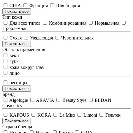
США
Франция
Швейцария
Показать все
Тип кожи
Для всех типов
Комбинированная
Нормальная
Проблемная
Сухая
Увядающая
Чувствительная
Показать все
Область применения
веки
губы
кожа вокруг глаз
лицо
ресницы
Показать все
Бренд
Algologie
ARAVIA
Beauty Style
ELDAN
Cosmetics
KAPOUS
KORA
La Miso
Limoni
Гельтек
Показать все
Страна бренда
Испания
Италия
Россия
США