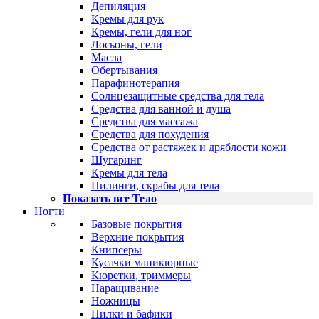
Депиляция
Кремы для рук
Кремы, гели для ног
Лосьоны, гели
Масла
Обертывания
Парафинотерапия
Солнцезащитные средства для тела
Средства для ванной и душа
Средства для массажа
Средства для похудения
Средства от растяжек и дряблости кожи
Шугаринг
Кремы для тела
Пилинги, скрабы для тела
Показать все Тело
Ногти
Базовые покрытия
Верхние покрытия
Книпсеры
Кусачки маникюрные
Кюретки, триммеры
Наращивание
Ножницы
Пилки и бафики