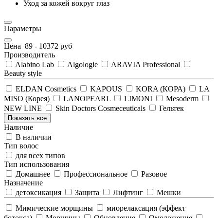
Уход за кожей вокруг глаз
Параметры
Цена
89
-
10372
руб
Производитель
Alabino Lab
Algologie
ARAVIA Professional
Beauty style
ELDAN Cosmetics
KAPOUS
KORA (КОРА)
LA
MISO (Корея)
LANOPEARL
LIMONI
Mesoderm
NEW LINE
Skin Doctors Cosmeceuticals
Гельтек
Показать все
Наличие
В наличии
Тип волос
для всех типов
Тип использования
Домашнее
Профессиональное
Разовое
Назначение
детоксикация
Защита
Лифтинг
Мешки
Мимические морщины
миорелаксация (эффект
ботокса)
Морщины
Обновление
Омоложение