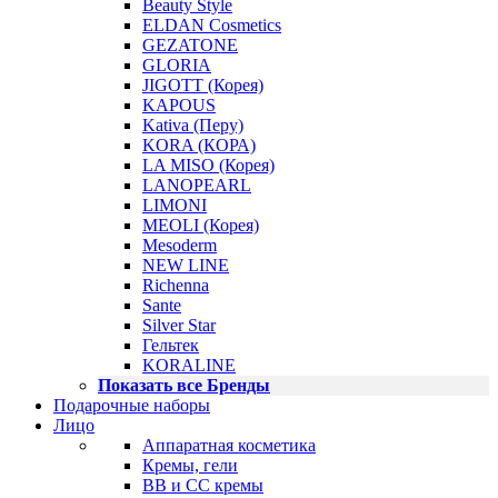
Beauty Style
ELDAN Cosmetics
GEZATONE
GLORIA
JIGOTT (Корея)
KAPOUS
Kativa (Перу)
KORA (КОРА)
LA MISO (Корея)
LANOPEARL
LIMONI
MEOLI (Корея)
Mesoderm
NEW LINE
Richenna
Sante
Silver Star
Гельтек
KORALINE
Показать все Бренды
Подарочные наборы
Лицо
Аппаратная косметика
Кремы, гели
BB и CC кремы