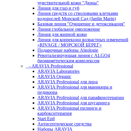
чувcтвительной кожи "Дюны"
Линия для глаз и губ
Линия средств со стволовыми клетками
водорослей Морской Сад (Jardin Marin)
Базовая линия "Очищение и детоксикация"
Линия глобальное омоложение
Линия для жирной кожи
Линия для коррекции возрастных изменений
«RIVAGE / МОРСКОЙ БЕРЕГ»
Подарочные наборы Algologie
Ревитализирующая линия с ALGO4
биомиметическим комплексом
- ARAVIA Professional
ARAVIA Laboratories
ARAVIA Organic
ARAVIA Professional для лица
ARAVIA Professional для маникюра и
педикюра
ARAVIA Professional для парафинотерапии
ARAVIA Professional для шугаринга
ARAVIA Professional пилинги и
карбокситерапия
Start Epil
Антисептические средства
Наборы ARAVIA