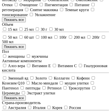
Отеки
Очищение
Пигментация
Питание
регенерация
Снятие макияжа
Темные круги
тонизирование
Увлажнение
Показать все
Объем
15 мл
25 мл
30 г
30 мл
50 мл
60 шт
100 мл
100г
200 мл
200г
500 мл
Показать все
Пол
женщины
мужчины
Активные компоненты
Алоэ вера
Витамин Е
Витамин С
Гиалуроновая
кислота
Змеиный яд
Золото
Коллаген
Кофеин
Коэнзим Q10
Масло миндаля
муцин улитки
Пантенол
пептиды
Ретинол
Троксерутин
Церамиды
Экстракт улитки
Показать все
Страна-производитель
Австралия
Италия
Корея
Россия