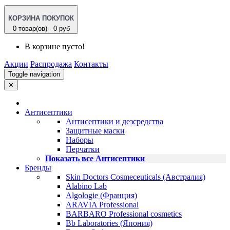
КОРЗИНА ПОКУПОК
0 товар(ов) - 0 руб
В корзине пусто!
Акции
Распродажа
Контакты
Toggle navigation
✕
Антисептики
Антисептики и дезсредства
Защитные маски
Наборы
Перчатки
Показать все Антисептики
Бренды
Skin Doctors Cosmeceuticals (Австралия)
Alabino Lab
Algologie (Франция)
ARAVIA Professional
BARBARO Professional cosmetics
Bb Laboratories (Япония)