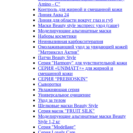
Amino - C"
Контроль для жирной и смешанной кожи
Линия Аква 24
Линия для области вокруг глаз и губ
Маски Beauty style экспресс уход (саше)
Моделирующие альгинатные маски
Наборы косметики
Неинвазивная карбокситерапия
Омолаживающий уход за увядающей кожей
"Матриксил Актив"
Патчи Beauty Style
Серия "Harmony" для чувствительной кожи
СЕРИЯ «UNIMATT+» для жирной и
смешанной кожи
СЕРИЯ “PREBIOSKIN”
Сыворотки
Увлажняющая серия
Универсальное очищение
Уход за телом
Шелковые маски Beauty Style
Серия масок "FRUIT SILK"
Моделирующие альгинатные маски Beauty
Style 1,2 кг
Серия "Modellage"
Cерия Lovely Care