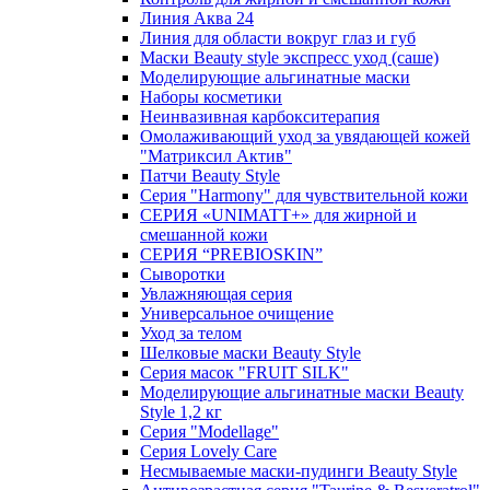
Линия Аква 24
Линия для области вокруг глаз и губ
Маски Beauty style экспресс уход (саше)
Моделирующие альгинатные маски
Наборы косметики
Неинвазивная карбокситерапия
Омолаживающий уход за увядающей кожей
"Матриксил Актив"
Патчи Beauty Style
Серия "Harmony" для чувствительной кожи
СЕРИЯ «UNIMATT+» для жирной и
смешанной кожи
СЕРИЯ “PREBIOSKIN”
Сыворотки
Увлажняющая серия
Универсальное очищение
Уход за телом
Шелковые маски Beauty Style
Серия масок "FRUIT SILK"
Моделирующие альгинатные маски Beauty
Style 1,2 кг
Серия "Modellage"
Cерия Lovely Care
Несмываемые маски-пудинги Beauty Style