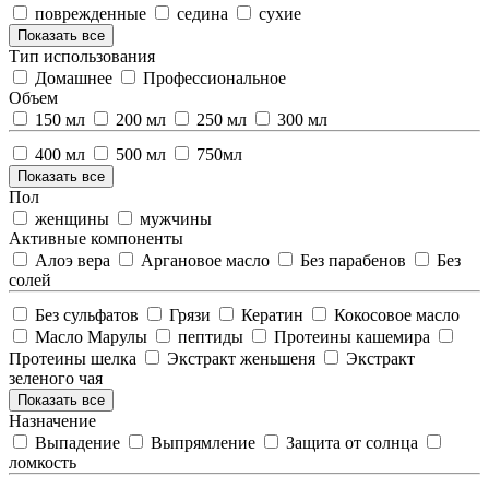
поврежденные
седина
сухие
Показать все
Тип использования
Домашнее
Профессиональное
Объем
150 мл
200 мл
250 мл
300 мл
400 мл
500 мл
750мл
Показать все
Пол
женщины
мужчины
Активные компоненты
Алоэ вера
Аргановое масло
Без парабенов
Без
солей
Без сульфатов
Грязи
Кератин
Кокосовое масло
Масло Марулы
пептиды
Протеины кашемира
Протеины шелка
Экстракт женьшеня
Экстракт
зеленого чая
Показать все
Назначение
Выпадение
Выпрямление
Защита от солнца
ломкость