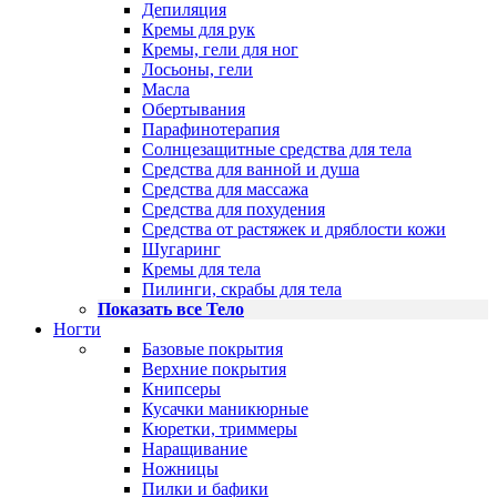
Депиляция
Кремы для рук
Кремы, гели для ног
Лосьоны, гели
Масла
Обертывания
Парафинотерапия
Солнцезащитные средства для тела
Средства для ванной и душа
Средства для массажа
Средства для похудения
Средства от растяжек и дряблости кожи
Шугаринг
Кремы для тела
Пилинги, скрабы для тела
Показать все Тело
Ногти
Базовые покрытия
Верхние покрытия
Книпсеры
Кусачки маникюрные
Кюретки, триммеры
Наращивание
Ножницы
Пилки и бафики