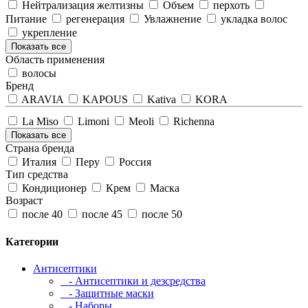
Нейтрализация желтизны
Объем
перхоть
Питание
регенерация
Увлажнение
укладка волос
укрепление
Показать все
Область применения
волосы
Бренд
ARAVIA
KAPOUS
Kativa
KORA
La Miso
Limoni
Meoli
Richenna
Показать все
Страна бренда
Италия
Перу
Россия
Тип средства
Кондиционер
Крем
Маска
Возраст
после 40
после 45
после 50
Категории
Антисептики
- Антисептики и дезсредства
- Защитные маски
- Наборы