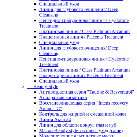
Специальный уход
Линия для глубокого очищения/ Deep
Cleansing
Пептидно-гиалуроновая линия / Hyalorone
Treatment
Платиновая линия / Class Platinum Arcanum
Плацентарная линия / Placenta Treatment
Специальный уход
Линия для глубокого очищения/ Deep
Cleansing
Пептидно-гиалуроновая линия / Hyalorone
Treatment
Платиновая линия / Class Platinum Arcanum
Плацентарная линия / Placenta Treatment
Специальный уход
- Beauty Style
Антивозрастная серия "Taurine & Resveratrol"
Аппаратная косметика
Восстанавливающая серия "Intens recovery
Amino - C"
Контроль для жирной и смешанной кожи
Линия Аква 24
Линия для области вокруг глаз и губ
Маски Beauty style экспресс уход (саше)
Моделирующие альгинатные маски