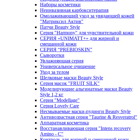
Наборы косметики
Неинвазивная карбокситерапия
Омолаживающий уход за увядающей кожей
"Матриксил Актив"
Патчи Beauty Style
Серия "Harmony" для чувствительной кожи
СЕРИЯ «UNIMATT+» для жирной и
смешанной кожи
СЕРИЯ “PREBIOSKIN”
Сыворотки
Увлажняющая серия
Универсальное очищение
Уход за телом
Шелковые маски Beauty Style
Серия масок "FRUIT SILK"
Моделирующие альгинатные маски Beauty
Style 1,2 кг
Серия "Modellage"
Cерия Lovely Care
Несмываемые маски-пудинги Beauty Style
Антивозрастная серия "Taurine & Resveratrol"
Аппаратная косметика
Восстанавливающая серия "Intens recovery
Amino - C"
Контроль для жирной и смешанной кожи