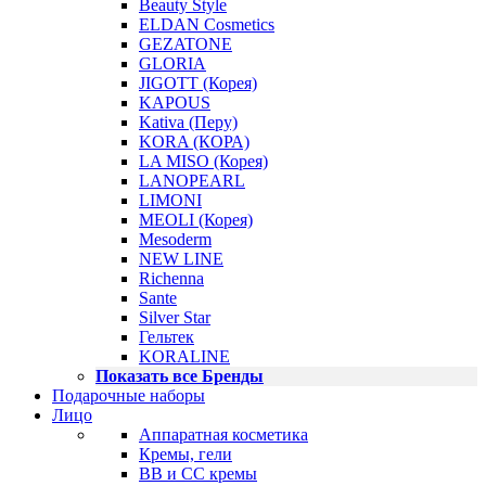
Beauty Style
ELDAN Cosmetics
GEZATONE
GLORIA
JIGOTT (Корея)
KAPOUS
Kativa (Перу)
KORA (КОРА)
LA MISO (Корея)
LANOPEARL
LIMONI
MEOLI (Корея)
Mesoderm
NEW LINE
Richenna
Sante
Silver Star
Гельтек
KORALINE
Показать все Бренды
Подарочные наборы
Лицо
Аппаратная косметика
Кремы, гели
BB и CC кремы