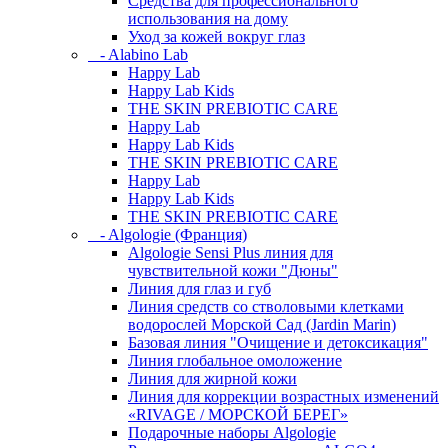
Средства для профессионального
использования на дому
Уход за кожей вокруг глаз
- Alabino Lab
Happy Lab
Happy Lab Kids
THE SKIN PREBIOTIC CARE
Happy Lab
Happy Lab Kids
THE SKIN PREBIOTIC CARE
Happy Lab
Happy Lab Kids
THE SKIN PREBIOTIC CARE
- Algologie (Франция)
Algologie Sensi Plus линия для
чувcтвительной кожи "Дюны"
Линия для глаз и губ
Линия средств со стволовыми клетками
водорослей Морской Сад (Jardin Marin)
Базовая линия "Очищение и детоксикация"
Линия глобальное омоложение
Линия для жирной кожи
Линия для коррекции возрастных изменений
«RIVAGE / МОРСКОЙ БЕРЕГ»
Подарочные наборы Algologie