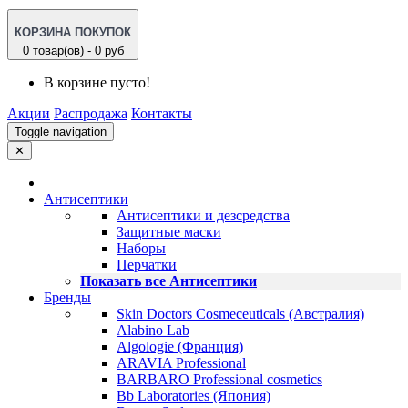
КОРЗИНА ПОКУПОК
0 товар(ов) - 0 руб
В корзине пусто!
Акции
Распродажа
Контакты
Toggle navigation
✕
Антисептики
Антисептики и дезсредства
Защитные маски
Наборы
Перчатки
Показать все Антисептики
Бренды
Skin Doctors Cosmeceuticals (Австралия)
Alabino Lab
Algologie (Франция)
ARAVIA Professional
BARBARO Professional cosmetics
Bb Laboratories (Япония)