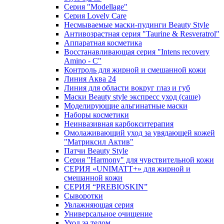
Серия "Modellage"
Cерия Lovely Care
Несмываемые маски-пудинги Beauty Style
Антивозрастная серия "Taurine & Resveratrol"
Аппаратная косметика
Восстанавливающая серия "Intens recovery
Amino - C"
Контроль для жирной и смешанной кожи
Линия Аква 24
Линия для области вокруг глаз и губ
Маски Beauty style экспресс уход (саше)
Моделирующие альгинатные маски
Наборы косметики
Неинвазивная карбокситерапия
Омолаживающий уход за увядающей кожей
"Матриксил Актив"
Патчи Beauty Style
Серия "Harmony" для чувствительной кожи
СЕРИЯ «UNIMATT+» для жирной и
смешанной кожи
СЕРИЯ “PREBIOSKIN”
Сыворотки
Увлажняющая серия
Универсальное очищение
Уход за телом