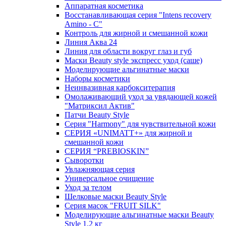
Аппаратная косметика
Восстанавливающая серия "Intens recovery
Amino - C"
Контроль для жирной и смешанной кожи
Линия Аква 24
Линия для области вокруг глаз и губ
Маски Beauty style экспресс уход (саше)
Моделирующие альгинатные маски
Наборы косметики
Неинвазивная карбокситерапия
Омолаживающий уход за увядающей кожей
"Матриксил Актив"
Патчи Beauty Style
Серия "Harmony" для чувствительной кожи
СЕРИЯ «UNIMATT+» для жирной и
смешанной кожи
СЕРИЯ “PREBIOSKIN”
Сыворотки
Увлажняющая серия
Универсальное очищение
Уход за телом
Шелковые маски Beauty Style
Серия масок "FRUIT SILK"
Моделирующие альгинатные маски Beauty
Style 1,2 кг