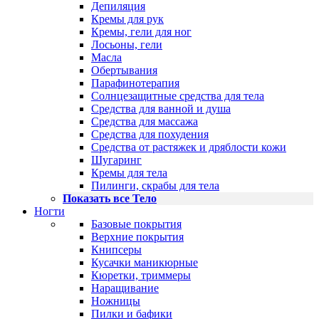
Депиляция
Кремы для рук
Кремы, гели для ног
Лосьоны, гели
Масла
Обертывания
Парафинотерапия
Солнцезащитные средства для тела
Средства для ванной и душа
Средства для массажа
Средства для похудения
Средства от растяжек и дряблости кожи
Шугаринг
Кремы для тела
Пилинги, скрабы для тела
Показать все Тело
Ногти
Базовые покрытия
Верхние покрытия
Книпсеры
Кусачки маникюрные
Кюретки, триммеры
Наращивание
Ножницы
Пилки и бафики