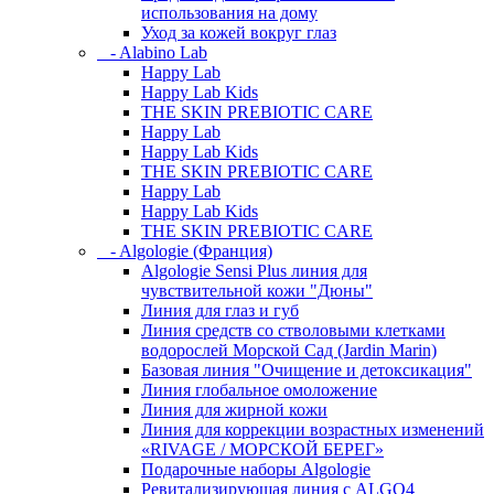
использования на дому
Уход за кожей вокруг глаз
- Alabino Lab
Happy Lab
Happy Lab Kids
THE SKIN PREBIOTIC CARE
Happy Lab
Happy Lab Kids
THE SKIN PREBIOTIC CARE
Happy Lab
Happy Lab Kids
THE SKIN PREBIOTIC CARE
- Algologie (Франция)
Algologie Sensi Plus линия для
чувcтвительной кожи "Дюны"
Линия для глаз и губ
Линия средств со стволовыми клетками
водорослей Морской Сад (Jardin Marin)
Базовая линия "Очищение и детоксикация"
Линия глобальное омоложение
Линия для жирной кожи
Линия для коррекции возрастных изменений
«RIVAGE / МОРСКОЙ БЕРЕГ»
Подарочные наборы Algologie
Ревитализирующая линия с ALGO4