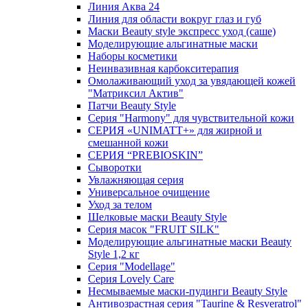
Линия Аква 24
Линия для области вокруг глаз и губ
Маски Beauty style экспресс уход (саше)
Моделирующие альгинатные маски
Наборы косметики
Неинвазивная карбокситерапия
Омолаживающий уход за увядающей кожей
"Матриксил Актив"
Патчи Beauty Style
Серия "Harmony" для чувствительной кожи
СЕРИЯ «UNIMATT+» для жирной и
смешанной кожи
СЕРИЯ “PREBIOSKIN”
Сыворотки
Увлажняющая серия
Универсальное очищение
Уход за телом
Шелковые маски Beauty Style
Серия масок "FRUIT SILK"
Моделирующие альгинатные маски Beauty
Style 1,2 кг
Серия "Modellage"
Cерия Lovely Care
Несмываемые маски-пудинги Beauty Style
Антивозрастная серия "Taurine & Resveratrol"