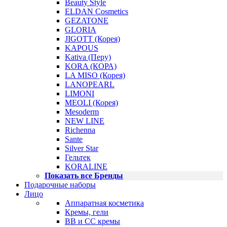
Beauty Style
ELDAN Cosmetics
GEZATONE
GLORIA
JIGOTT (Корея)
KAPOUS
Kativa (Перу)
KORA (КОРА)
LA MISO (Корея)
LANOPEARL
LIMONI
MEOLI (Корея)
Mesoderm
NEW LINE
Richenna
Sante
Silver Star
Гельтек
KORALINE
Показать все Бренды
Подарочные наборы
Лицо
Аппаратная косметика
Кремы, гели
BB и CC кремы