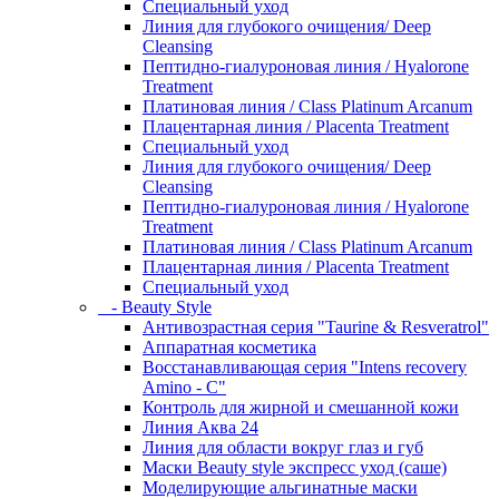
Специальный уход
Линия для глубокого очищения/ Deep
Cleansing
Пептидно-гиалуроновая линия / Hyalorone
Treatment
Платиновая линия / Class Platinum Arcanum
Плацентарная линия / Placenta Treatment
Специальный уход
Линия для глубокого очищения/ Deep
Cleansing
Пептидно-гиалуроновая линия / Hyalorone
Treatment
Платиновая линия / Class Platinum Arcanum
Плацентарная линия / Placenta Treatment
Специальный уход
- Beauty Style
Антивозрастная серия "Taurine & Resveratrol"
Аппаратная косметика
Восстанавливающая серия "Intens recovery
Amino - C"
Контроль для жирной и смешанной кожи
Линия Аква 24
Линия для области вокруг глаз и губ
Маски Beauty style экспресс уход (саше)
Моделирующие альгинатные маски