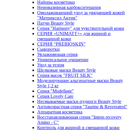
Наборы косметики
Неинвазивная карбокситерапия
Омолаживающий уход за увядающей кожей
"Матриксил Актив"
Патчи Beauty Style
Серия "Harmony" для чувствительной кожи
СЕРИЯ «UNIMATT+» для жирной и
смешанной кожи
СЕРИЯ “PREBIOSKIN”
Сыворотки
Увлажняющая серия
Универсальное очищение
Уход за телом
Шелковые маски Beauty Style
Серия масок "FRUIT SILK"
Моделирующие альгинатные маски Beauty
Style 1,2 кг
Серия "Modellage"
Cерия Lovely Care
Несмываемые маски-пудинги Beauty Style
Антивозрастная серия "Taurine & Resveratrol"
Аппаратная косметика
Восстанавливающая серия "Intens recovery
Amino - C"
Контроль для жирной и смешанной кожи