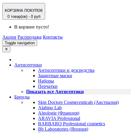
КОРЗИНА ПОКУПОК
0 товар(ов) - 0 руб
В корзине пусто!
Акции
Распродажа
Контакты
Toggle navigation
✕
Антисептики
Антисептики и дезсредства
Защитные маски
Наборы
Перчатки
Показать все Антисептики
Бренды
Skin Doctors Cosmeceuticals (Австралия)
Alabino Lab
Algologie (Франция)
ARAVIA Professional
BARBARO Professional cosmetics
Bb Laboratories (Япония)