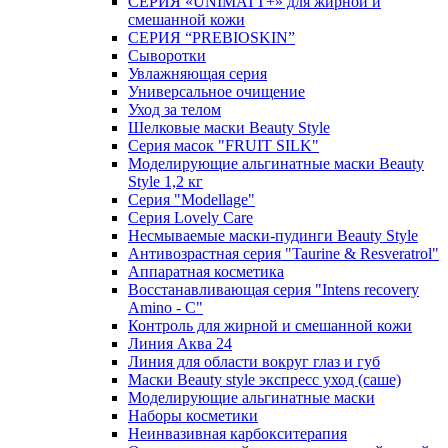
СЕРИЯ «UNIMATT+» для жирной и
смешанной кожи
СЕРИЯ “PREBIOSKIN”
Сыворотки
Увлажняющая серия
Универсальное очищение
Уход за телом
Шелковые маски Beauty Style
Серия масок "FRUIT SILK"
Моделирующие альгинатные маски Beauty
Style 1,2 кг
Серия "Modellage"
Cерия Lovely Care
Несмываемые маски-пудинги Beauty Style
Антивозрастная серия "Taurine & Resveratrol"
Аппаратная косметика
Восстанавливающая серия "Intens recovery
Amino - C"
Контроль для жирной и смешанной кожи
Линия Аква 24
Линия для области вокруг глаз и губ
Маски Beauty style экспресс уход (саше)
Моделирующие альгинатные маски
Наборы косметики
Неинвазивная карбокситерапия