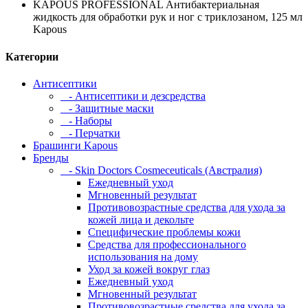
KAPOUS PROFESSIONAL Антибактериальная
жидкость для обработки рук и ног с триклозаном, 125 мл
Kapous
Категории
Антисептики
- Антисептики и дезсредства
- Защитные маски
- Наборы
- Перчатки
Брашинги Kapous
Бренды
- Skin Doctors Cosmeceuticals (Австралия)
Ежедневный уход
Мгновенный результат
Противовозрастные средства для ухода за
кожей лица и декольте
Специфические проблемы кожи
Средства для профессионального
использования на дому
Уход за кожей вокруг глаз
Ежедневный уход
Мгновенный результат
Противовозрастные средства для ухода за