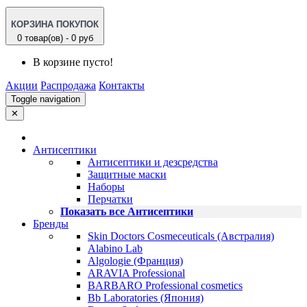
КОРЗИНА ПОКУПОК
0 товар(ов) - 0 руб
В корзине пусто!
Акции
Распродажа
Контакты
Toggle navigation
✕
Антисептики
Антисептики и дезсредства
Защитные маски
Наборы
Перчатки
Показать все Антисептики
Бренды
Skin Doctors Cosmeceuticals (Австралия)
Alabino Lab
Algologie (Франция)
ARAVIA Professional
BARBARO Professional cosmetics
Bb Laboratories (Япония)