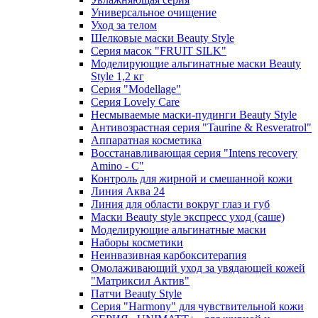
Универсальное очищение
Уход за телом
Шелковые маски Beauty Style
Серия масок "FRUIT SILK"
Моделирующие альгинатные маски Beauty
Style 1,2 кг
Серия "Modellage"
Cерия Lovely Care
Несмываемые маски-пудинги Beauty Style
Антивозрастная серия "Taurine & Resveratrol"
Аппаратная косметика
Восстанавливающая серия "Intens recovery
Amino - C"
Контроль для жирной и смешанной кожи
Линия Аква 24
Линия для области вокруг глаз и губ
Маски Beauty style экспресс уход (саше)
Моделирующие альгинатные маски
Наборы косметики
Неинвазивная карбокситерапия
Омолаживающий уход за увядающей кожей
"Матриксил Актив"
Патчи Beauty Style
Серия "Harmony" для чувствительной кожи