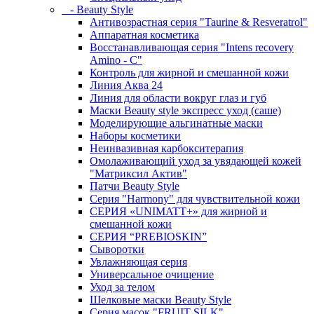
- Beauty Style
Антивозрастная серия "Taurine & Resveratrol"
Аппаратная косметика
Восстанавливающая серия "Intens recovery
Amino - C"
Контроль для жирной и смешанной кожи
Линия Аква 24
Линия для области вокруг глаз и губ
Маски Beauty style экспресс уход (саше)
Моделирующие альгинатные маски
Наборы косметики
Неинвазивная карбокситерапия
Омолаживающий уход за увядающей кожей
"Матриксил Актив"
Патчи Beauty Style
Серия "Harmony" для чувствительной кожи
СЕРИЯ «UNIMATT+» для жирной и
смешанной кожи
СЕРИЯ “PREBIOSKIN”
Сыворотки
Увлажняющая серия
Универсальное очищение
Уход за телом
Шелковые маски Beauty Style
Серия масок "FRUIT SILK"