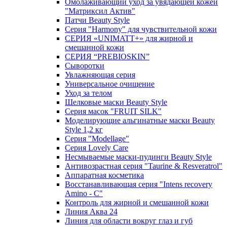
Омолаживающий уход за увядающей кожей
"Матриксил Актив"
Патчи Beauty Style
Серия "Harmony" для чувствительной кожи
СЕРИЯ «UNIMATT+» для жирной и
смешанной кожи
СЕРИЯ “PREBIOSKIN”
Сыворотки
Увлажняющая серия
Универсальное очищение
Уход за телом
Шелковые маски Beauty Style
Серия масок "FRUIT SILK"
Моделирующие альгинатные маски Beauty
Style 1,2 кг
Серия "Modellage"
Cерия Lovely Care
Несмываемые маски-пудинги Beauty Style
Антивозрастная серия "Taurine & Resveratrol"
Аппаратная косметика
Восстанавливающая серия "Intens recovery
Amino - C"
Контроль для жирной и смешанной кожи
Линия Аква 24
Линия для области вокруг глаз и губ