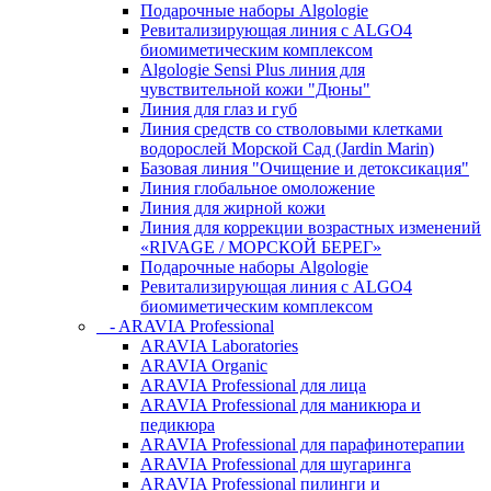
Подарочные наборы Algologie
Ревитализирующая линия с ALGO4
биомиметическим комплексом
Algologie Sensi Plus линия для
чувcтвительной кожи "Дюны"
Линия для глаз и губ
Линия средств со стволовыми клетками
водорослей Морской Сад (Jardin Marin)
Базовая линия "Очищение и детоксикация"
Линия глобальное омоложение
Линия для жирной кожи
Линия для коррекции возрастных изменений
«RIVAGE / МОРСКОЙ БЕРЕГ»
Подарочные наборы Algologie
Ревитализирующая линия с ALGO4
биомиметическим комплексом
- ARAVIA Professional
ARAVIA Laboratories
ARAVIA Organic
ARAVIA Professional для лица
ARAVIA Professional для маникюра и
педикюра
ARAVIA Professional для парафинотерапии
ARAVIA Professional для шугаринга
ARAVIA Professional пилинги и