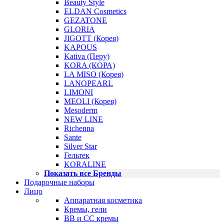
Beauty Style
ELDAN Cosmetics
GEZATONE
GLORIA
JIGOTT (Корея)
KAPOUS
Kativa (Перу)
KORA (КОРА)
LA MISO (Корея)
LANOPEARL
LIMONI
MEOLI (Корея)
Mesoderm
NEW LINE
Richenna
Sante
Silver Star
Гельтек
KORALINE
Показать все Бренды
Подарочные наборы
Лицо
Аппаратная косметика
Кремы, гели
BB и CC кремы