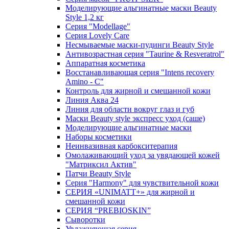
Моделирующие альгинатные маски Beauty
Style 1,2 кг
Серия "Modellage"
Cерия Lovely Care
Несмываемые маски-пудинги Beauty Style
Антивозрастная серия "Taurine & Resveratrol"
Аппаратная косметика
Восстанавливающая серия "Intens recovery
Amino - C"
Контроль для жирной и смешанной кожи
Линия Аква 24
Линия для области вокруг глаз и губ
Маски Beauty style экспресс уход (саше)
Моделирующие альгинатные маски
Наборы косметики
Неинвазивная карбокситерапия
Омолаживающий уход за увядающей кожей
"Матриксил Актив"
Патчи Beauty Style
Серия "Harmony" для чувствительной кожи
СЕРИЯ «UNIMATT+» для жирной и
смешанной кожи
СЕРИЯ “PREBIOSKIN”
Сыворотки
Увлажняющая серия