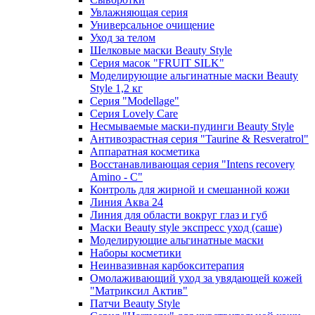
Увлажняющая серия
Универсальное очищение
Уход за телом
Шелковые маски Beauty Style
Серия масок "FRUIT SILK"
Моделирующие альгинатные маски Beauty
Style 1,2 кг
Серия "Modellage"
Cерия Lovely Care
Несмываемые маски-пудинги Beauty Style
Антивозрастная серия "Taurine & Resveratrol"
Аппаратная косметика
Восстанавливающая серия "Intens recovery
Amino - C"
Контроль для жирной и смешанной кожи
Линия Аква 24
Линия для области вокруг глаз и губ
Маски Beauty style экспресс уход (саше)
Моделирующие альгинатные маски
Наборы косметики
Неинвазивная карбокситерапия
Омолаживающий уход за увядающей кожей
"Матриксил Актив"
Патчи Beauty Style