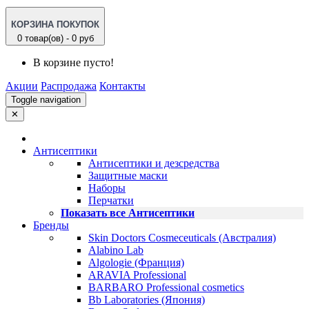
КОРЗИНА ПОКУПОК
0 товар(ов) - 0 руб
В корзине пусто!
Акции
Распродажа
Контакты
Toggle navigation
✕
Антисептики
Антисептики и дезсредства
Защитные маски
Наборы
Перчатки
Показать все Антисептики
Бренды
Skin Doctors Cosmeceuticals (Австралия)
Alabino Lab
Algologie (Франция)
ARAVIA Professional
BARBARO Professional cosmetics
Bb Laboratories (Япония)