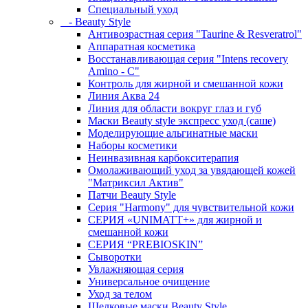
Специальный уход
- Beauty Style
Антивозрастная серия "Taurine & Resveratrol"
Аппаратная косметика
Восстанавливающая серия "Intens recovery
Amino - C"
Контроль для жирной и смешанной кожи
Линия Аква 24
Линия для области вокруг глаз и губ
Маски Beauty style экспресс уход (саше)
Моделирующие альгинатные маски
Наборы косметики
Неинвазивная карбокситерапия
Омолаживающий уход за увядающей кожей
"Матриксил Актив"
Патчи Beauty Style
Серия "Harmony" для чувствительной кожи
СЕРИЯ «UNIMATT+» для жирной и
смешанной кожи
СЕРИЯ “PREBIOSKIN”
Сыворотки
Увлажняющая серия
Универсальное очищение
Уход за телом
Шелковые маски Beauty Style