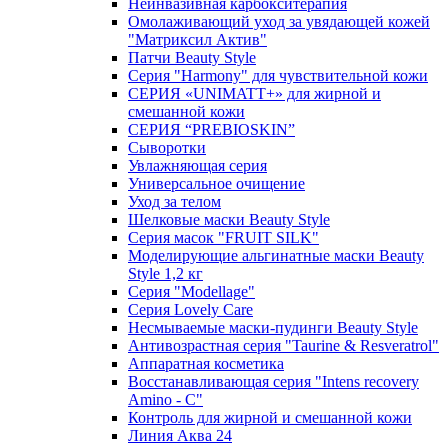
Неинвазивная карбокситерапия
Омолаживающий уход за увядающей кожей
"Матриксил Актив"
Патчи Beauty Style
Серия "Harmony" для чувствительной кожи
СЕРИЯ «UNIMATT+» для жирной и
смешанной кожи
СЕРИЯ “PREBIOSKIN”
Сыворотки
Увлажняющая серия
Универсальное очищение
Уход за телом
Шелковые маски Beauty Style
Серия масок "FRUIT SILK"
Моделирующие альгинатные маски Beauty
Style 1,2 кг
Серия "Modellage"
Cерия Lovely Care
Несмываемые маски-пудинги Beauty Style
Антивозрастная серия "Taurine & Resveratrol"
Аппаратная косметика
Восстанавливающая серия "Intens recovery
Amino - C"
Контроль для жирной и смешанной кожи
Линия Аква 24