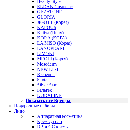
Beauty Style
ELDAN Cosmetics
GEZATONE
GLORIA
JIGOTT (Корея)
KAPOUS
Kativa (Перу)
KORA (КОРА)
LA MISO (Корея)
LANOPEARL
LIMONI
MEOLI (Корея)
Mesoderm
NEW LINE
Richenna
Sante
Silver Star
Гельтек
KORALINE
Показать все Бренды
Подарочные наборы
Лицо
Аппаратная косметика
Кремы, гели
BB и CC кремы