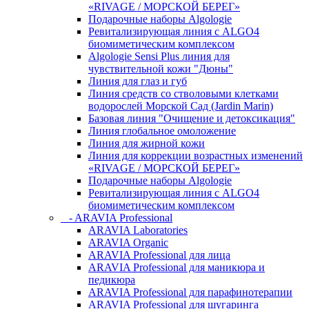
«RIVAGE / МОРСКОЙ БЕРЕГ»
Подарочные наборы Algologie
Ревитализирующая линия с ALGO4
биомиметическим комплексом
Algologie Sensi Plus линия для
чувcтвительной кожи "Дюны"
Линия для глаз и губ
Линия средств со стволовыми клетками
водорослей Морской Сад (Jardin Marin)
Базовая линия "Очищение и детоксикация"
Линия глобальное омоложение
Линия для жирной кожи
Линия для коррекции возрастных изменений
«RIVAGE / МОРСКОЙ БЕРЕГ»
Подарочные наборы Algologie
Ревитализирующая линия с ALGO4
биомиметическим комплексом
- ARAVIA Professional
ARAVIA Laboratories
ARAVIA Organic
ARAVIA Professional для лица
ARAVIA Professional для маникюра и
педикюра
ARAVIA Professional для парафинотерапии
ARAVIA Professional для шугаринга