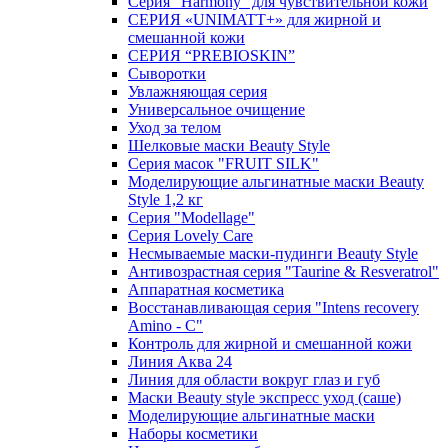
Серия "Harmony" для чувствительной кожи
СЕРИЯ «UNIMATT+» для жирной и
смешанной кожи
СЕРИЯ “PREBIOSKIN”
Сыворотки
Увлажняющая серия
Универсальное очищение
Уход за телом
Шелковые маски Beauty Style
Серия масок "FRUIT SILK"
Моделирующие альгинатные маски Beauty
Style 1,2 кг
Серия "Modellage"
Cерия Lovely Care
Несмываемые маски-пудинги Beauty Style
Антивозрастная серия "Taurine & Resveratrol"
Аппаратная косметика
Восстанавливающая серия "Intens recovery
Amino - C"
Контроль для жирной и смешанной кожи
Линия Аква 24
Линия для области вокруг глаз и губ
Маски Beauty style экспресс уход (саше)
Моделирующие альгинатные маски
Наборы косметики