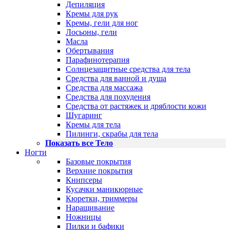
Депиляция
Кремы для рук
Кремы, гели для ног
Лосьоны, гели
Масла
Обертывания
Парафинотерапия
Солнцезащитные средства для тела
Средства для ванной и душа
Средства для массажа
Средства для похудения
Средства от растяжек и дряблости кожи
Шугаринг
Кремы для тела
Пилинги, скрабы для тела
Показать все Тело
Ногти
Базовые покрытия
Верхние покрытия
Книпсеры
Кусачки маникюрные
Кюретки, триммеры
Наращивание
Ножницы
Пилки и бафики