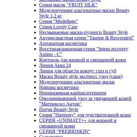
Серия масок "FRUIT SILK"
Моделирующие альгинатные маски Beauty
Style 1,2 кг
Серия "Modellage"
Cерия Lovely Care
Несмываемые маски-пудинги Beauty Style
Антивозрастная серия "Taurine & Resveratrol"
Аппаратная косметика
Восстанавливающая серия "Intens recovery
Amino - C"
Контроль для жирной и смешанной кожи
Линия Аква 24
Линия для области вокруг глаз и губ
Маски Beauty style экспресс уход (саше)
Моделирующие альгинатные маски
Наборы косметики
Неинвазивная карбокситерапия
Омолаживающий уход за увядающей кожей
"Матриксил Актив"
Патчи Beauty Style
Серия "Harmony" для чувствительной кожи
СЕРИЯ «UNIMATT+» для жирной и
смешанной кожи
СЕРИЯ “PREBIOSKIN”
Сыворотки