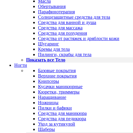
Масла
Обертывания
Парафинотерапия
Солнцезащитные средства для тела
Средства для ванной и душа
Средства для массажа
Средства для похудения
Средства от растяжек и дряблости кожи
Шугаринг
Кремы для тела
Пилинги, скрабы для тела
Показать все Тело
Ногти
Базовые покрытия
Верхние покрытия
Книпсеры
Кусачки маникюрные
Кюретки, триммеры
Наращивание
Ножницы
Пилки и бафики
Средства для маникюра
Средства для педикюра
Уход за кутикулой
Шаберы