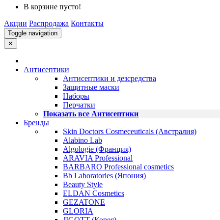
В корзине пусто!
Акции
Распродажа
Контакты
Toggle navigation
✕
Антисептики
Антисептики и дезсредства
Защитные маски
Наборы
Перчатки
Показать все Антисептики
Бренды
Skin Doctors Cosmeceuticals (Австралия)
Alabino Lab
Algologie (Франция)
ARAVIA Professional
BARBARO Professional cosmetics
Bb Laboratories (Япония)
Beauty Style
ELDAN Cosmetics
GEZATONE
GLORIA
JIGOTT (Корея)