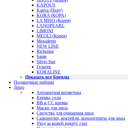
KAPOUS
Kativa (Перу)
KORA (КОРА)
LA MISO (Корея)
LANOPEARL
LIMONI
MEOLI (Корея)
Mesoderm
NEW LINE
Richenna
Sante
Silver Star
Гельтек
KORALINE
Показать все Бренды
Подарочные наборы
Лицо
Аппаратная косметика
Кремы, гели
BB и CC кремы
Маски для лица
Средства для очищения лица
Сыворотки, коктейли, концентраты для лица
Уход за кожей вокруг глаз