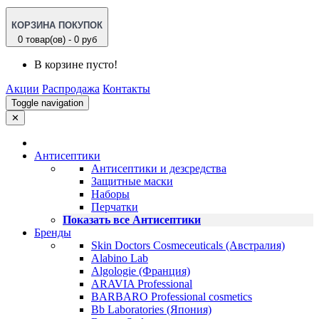
КОРЗИНА ПОКУПОК
0 товар(ов) - 0 руб
В корзине пусто!
Акции
Распродажа
Контакты
Toggle navigation
✕
Антисептики
Антисептики и дезсредства
Защитные маски
Наборы
Перчатки
Показать все Антисептики
Бренды
Skin Doctors Cosmeceuticals (Австралия)
Alabino Lab
Algologie (Франция)
ARAVIA Professional
BARBARO Professional cosmetics
Bb Laboratories (Япония)