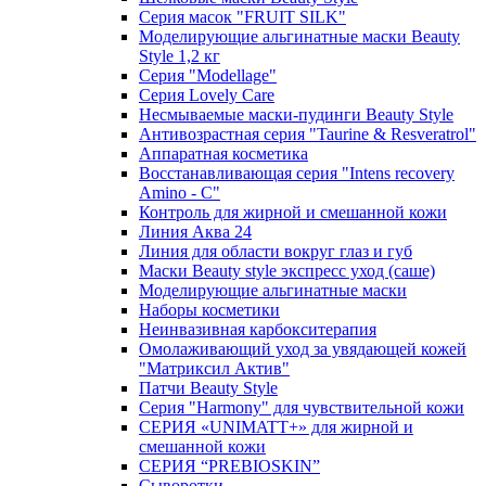
Серия масок "FRUIT SILK"
Моделирующие альгинатные маски Beauty
Style 1,2 кг
Серия "Modellage"
Cерия Lovely Care
Несмываемые маски-пудинги Beauty Style
Антивозрастная серия "Taurine & Resveratrol"
Аппаратная косметика
Восстанавливающая серия "Intens recovery
Amino - C"
Контроль для жирной и смешанной кожи
Линия Аква 24
Линия для области вокруг глаз и губ
Маски Beauty style экспресс уход (саше)
Моделирующие альгинатные маски
Наборы косметики
Неинвазивная карбокситерапия
Омолаживающий уход за увядающей кожей
"Матриксил Актив"
Патчи Beauty Style
Серия "Harmony" для чувствительной кожи
СЕРИЯ «UNIMATT+» для жирной и
смешанной кожи
СЕРИЯ “PREBIOSKIN”
Сыворотки