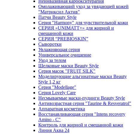
Неинвазивная карбокситерапия
Омолаживающий уход за увядающей кожей
"Матриксил Актив"
Патчи Beauty Style
Серия "Harmony" для чувствительной кожи
СЕРИЯ «UNIMATT+» для жирной и
смешанной кожи
СЕРИЯ “PREBIOSKIN”
Сыворотки
Увлажняющая серия
Универсальное очищение
Уход за телом
Шелковые маски Beauty Style
Серия масок "FRUIT SILK"
Моделирующие альгинатные маски Beauty
Style 1,2 кг
Серия "Modellage"
Cерия Lovely Care
Несмываемые маски-пудинги Beauty Style
Антивозрастная серия "Taurine & Resveratrol"
Аппаратная косметика
Восстанавливающая серия "Intens recovery
Amino - C"
Контроль для жирной и смешанной кожи
Линия Аква 24