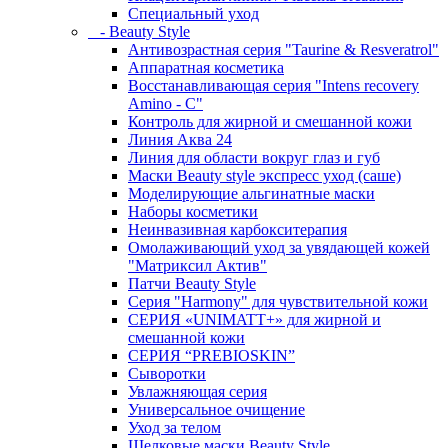
Специальный уход
- Beauty Style
Антивозрастная серия "Taurine & Resveratrol"
Аппаратная косметика
Восстанавливающая серия "Intens recovery
Amino - C"
Контроль для жирной и смешанной кожи
Линия Аква 24
Линия для области вокруг глаз и губ
Маски Beauty style экспресс уход (саше)
Моделирующие альгинатные маски
Наборы косметики
Неинвазивная карбокситерапия
Омолаживающий уход за увядающей кожей
"Матриксил Актив"
Патчи Beauty Style
Серия "Harmony" для чувствительной кожи
СЕРИЯ «UNIMATT+» для жирной и
смешанной кожи
СЕРИЯ “PREBIOSKIN”
Сыворотки
Увлажняющая серия
Универсальное очищение
Уход за телом
Шелковые маски Beauty Style