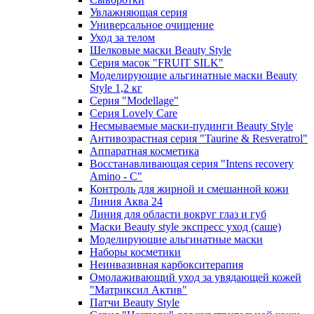
Увлажняющая серия
Универсальное очищение
Уход за телом
Шелковые маски Beauty Style
Серия масок "FRUIT SILK"
Моделирующие альгинатные маски Beauty
Style 1,2 кг
Серия "Modellage"
Cерия Lovely Care
Несмываемые маски-пудинги Beauty Style
Антивозрастная серия "Taurine & Resveratrol"
Аппаратная косметика
Восстанавливающая серия "Intens recovery
Amino - C"
Контроль для жирной и смешанной кожи
Линия Аква 24
Линия для области вокруг глаз и губ
Маски Beauty style экспресс уход (саше)
Моделирующие альгинатные маски
Наборы косметики
Неинвазивная карбокситерапия
Омолаживающий уход за увядающей кожей
"Матриксил Актив"
Патчи Beauty Style