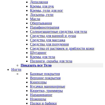
Депиляция
Кремы для рук
Кремы, гели для ног
Лосьоны, гели
Масла
Обертывания
Парафинотерапия
Солнцезащитные средства для тела
Средства для ванной и душа
Средства для массажа
Средства для похудения
Средства от растяжек и дряблости кожи
Шугаринг
Кремы для тела
Пилинги, скрабы для тела
Показать все Тело
Ногти
Базовые покрытия
Верхние покрытия
Книпсеры
Кусачки маникюрные
Кюретки, триммеры
Наращивание
Ножницы
Пилки и бафики