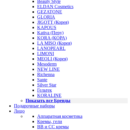
Beauty Style
ELDAN Cosmetics
GEZATONE
GLORIA
JIGOTT (Корея)
KAPOUS
Kativa (Перу)
KORA (КОРА)
LA MISO (Корея)
LANOPEARL
LIMONI
MEOLI (Корея)
Mesoderm
NEW LINE
Richenna
Sante
Silver Star
Гельтек
KORALINE
Показать все Бренды
Подарочные наборы
Лицо
Аппаратная косметика
Кремы, гели
BB и CC кремы