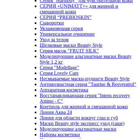
Серия "Harmony" для чувствительной кожи
СЕРИЯ «UNIMATT+» для жирной и
смешанной кожи
СЕРИЯ “PREBIOSKIN”
Сыворотки
Увлажняющая серия
Универсальное очищение
Уход за телом
Шелковые маски Beauty Style
Серия масок "FRUIT SILK"
Моделирующие альгинатные маски Beauty
Style 1,2 кг
Серия "Modellage"
Cерия Lovely Care
Несмываемые маски-пудинги Beauty Style
Антивозрастная серия "Taurine & Resveratrol"
Аппаратная косметика
Восстанавливающая серия "Intens recovery
Amino - C"
Контроль для жирной и смешанной кожи
Линия Аква 24
Линия для области вокруг глаз и губ
Маски Beauty style экспресс уход (саше)
Моделирующие альгинатные маски
Наборы косметики