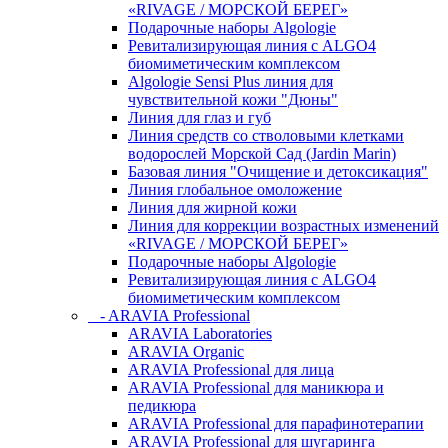
«RIVAGE / МОРСКОЙ БЕРЕГ»
Подарочные наборы Algologie
Ревитализирующая линия с ALGO4
биомиметическим комплексом
Algologie Sensi Plus линия для
чувcтвительной кожи "Дюны"
Линия для глаз и губ
Линия средств со стволовыми клетками
водорослей Морской Сад (Jardin Marin)
Базовая линия "Очищение и детоксикация"
Линия глобальное омоложение
Линия для жирной кожи
Линия для коррекции возрастных изменений
«RIVAGE / МОРСКОЙ БЕРЕГ»
Подарочные наборы Algologie
Ревитализирующая линия с ALGO4
биомиметическим комплексом
- ARAVIA Professional
ARAVIA Laboratories
ARAVIA Organic
ARAVIA Professional для лица
ARAVIA Professional для маникюра и
педикюра
ARAVIA Professional для парафинотерапии
ARAVIA Professional для шугаринга