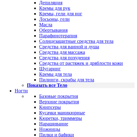
Депиляция
Кремы для рук
Кремы, гели для ног
Лосьоны, гели
Масла
Обертывания
Парафинотерапия
Солнцезащитные средства для тела
Средства для ванной и душа
Средства для массажа
Средства для похудения
Средства от растяжек и дряблости кожи
Шугаринг
Кремы для тела
Пилинги, скрабы для тела
Показать все Тело
Ногти
Базовые покрытия
Верхние покрытия
Книпсеры
Кусачки маникюрные
Кюретки, триммеры
Наращивание
Ножницы
Пилки и бафики