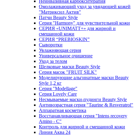
Неинвазивная карбокситерапия
Омолаживающий уход за увядающей кожей
"Матриксил Актив"
Патчи Beauty Style
Серия "Harmony" для чувствительной кожи
СЕРИЯ «UNIMATT+» для жирной и
смешанной кожи
СЕРИЯ “PREBIOSKIN”
Сыворотки
Увлажняющая серия
Универсальное очищение
Уход за телом
Шелковые маски Beauty Style
Серия масок "FRUIT SILK"
Моделирующие альгинатные маски Beauty
Style 1,2 кг
Серия "Modellage"
Cерия Lovely Care
Несмываемые маски-пудинги Beauty Style
Антивозрастная серия "Taurine & Resveratrol"
Аппаратная косметика
Восстанавливающая серия "Intens recovery
Amino - C"
Контроль для жирной и смешанной кожи
Линия Аква 24