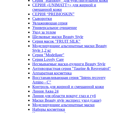
Серия "Harmony" для чувствительной кожи
СЕРИЯ «UNIMATT+» для жирной и
смешанной кожи
СЕРИЯ “PREBIOSKIN”
Сыворотки
Увлажняющая серия
Универсальное очищение
Уход за телом
Шелковые маски Beauty Style
Серия масок "FRUIT SILK"
Моделирующие альгинатные маски Beauty
Style 1,2 кг
Серия "Modellage"
Cерия Lovely Care
Несмываемые маски-пудинги Beauty Style
Антивозрастная серия "Taurine & Resveratrol"
Аппаратная косметика
Восстанавливающая серия "Intens recovery
Amino - C"
Контроль для жирной и смешанной кожи
Линия Аква 24
Линия для области вокруг глаз и губ
Маски Beauty style экспресс уход (саше)
Моделирующие альгинатные маски
Наборы косметики