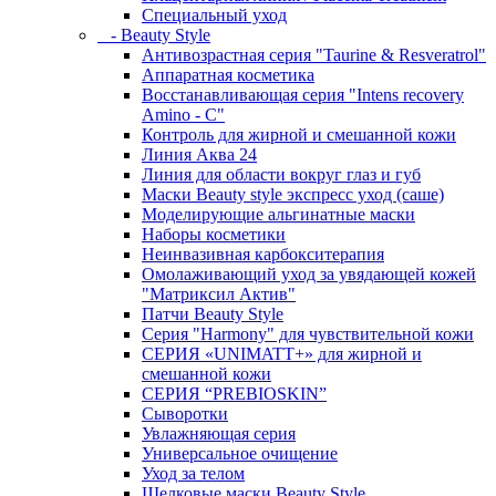
Специальный уход
- Beauty Style
Антивозрастная серия "Taurine & Resveratrol"
Аппаратная косметика
Восстанавливающая серия "Intens recovery
Amino - C"
Контроль для жирной и смешанной кожи
Линия Аква 24
Линия для области вокруг глаз и губ
Маски Beauty style экспресс уход (саше)
Моделирующие альгинатные маски
Наборы косметики
Неинвазивная карбокситерапия
Омолаживающий уход за увядающей кожей
"Матриксил Актив"
Патчи Beauty Style
Серия "Harmony" для чувствительной кожи
СЕРИЯ «UNIMATT+» для жирной и
смешанной кожи
СЕРИЯ “PREBIOSKIN”
Сыворотки
Увлажняющая серия
Универсальное очищение
Уход за телом
Шелковые маски Beauty Style