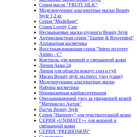
Серия масок "FRUIT SILK"
Моделирующие альгинатные маски Beauty
Style 1,2 кг
Серия "Modellage"
Cерия Lovely Care
Несмываемые маски-пудинги Beauty Style
Антивозрастная серия "Taurine & Resveratrol"
Аппаратная косметика
Восстанавливающая серия "Intens recovery
Amino - C"
Контроль для жирной и смешанной кожи
Линия Аква 24
Линия для области вокруг глаз и губ
Маски Beauty style экспресс уход (саше)
Моделирующие альгинатные маски
Наборы косметики
Неинвазивная карбокситерапия
Омолаживающий уход за увядающей кожей
"Матриксил Актив"
Патчи Beauty Style
Серия "Harmony" для чувствительной кожи
СЕРИЯ «UNIMATT+» для жирной и
смешанной кожи
СЕРИЯ “PREBIOSKIN”
Сыворотки