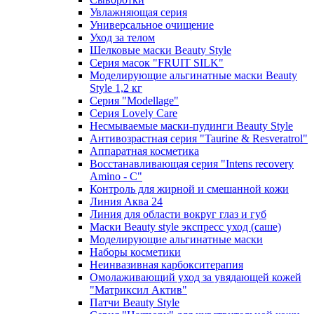
Увлажняющая серия
Универсальное очищение
Уход за телом
Шелковые маски Beauty Style
Серия масок "FRUIT SILK"
Моделирующие альгинатные маски Beauty
Style 1,2 кг
Серия "Modellage"
Cерия Lovely Care
Несмываемые маски-пудинги Beauty Style
Антивозрастная серия "Taurine & Resveratrol"
Аппаратная косметика
Восстанавливающая серия "Intens recovery
Amino - C"
Контроль для жирной и смешанной кожи
Линия Аква 24
Линия для области вокруг глаз и губ
Маски Beauty style экспресс уход (саше)
Моделирующие альгинатные маски
Наборы косметики
Неинвазивная карбокситерапия
Омолаживающий уход за увядающей кожей
"Матриксил Актив"
Патчи Beauty Style