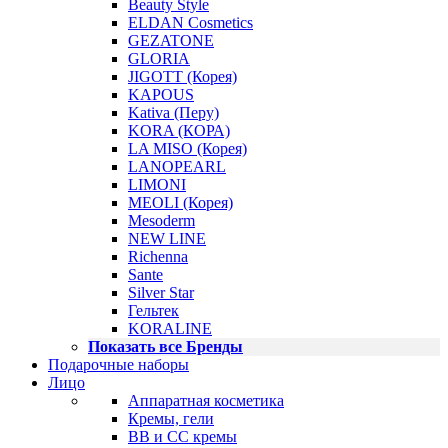
Beauty Style
ELDAN Cosmetics
GEZATONE
GLORIA
JIGOTT (Корея)
KAPOUS
Kativa (Перу)
KORA (КОРА)
LA MISO (Корея)
LANOPEARL
LIMONI
MEOLI (Корея)
Mesoderm
NEW LINE
Richenna
Sante
Silver Star
Гельтек
KORALINE
Показать все Бренды
Подарочные наборы
Лицо
Аппаратная косметика
Кремы, гели
BB и CC кремы