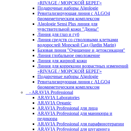
«RIVAGE / МОРСКОЙ БЕРЕГ»
Подарочные наборы Algologie
Ревитализирующая линия с ALGO4
биомиметическим комплексом
Algologie Sensi Plus линия для
чувcтвительной кожи "Дюны"
Линия для глаз и губ
Линия средств со стволовыми клетками
водорослей Морской Сад (Jardin Marin)
Базовая линия "Очищение и детоксикация"
Линия глобальное омоложение
Линия для жирной кожи
Линия для коррекции возрастных изменений
«RIVAGE / МОРСКОЙ БЕРЕГ»
Подарочные наборы Algologie
Ревитализирующая линия с ALGO4
биомиметическим комплексом
- ARAVIA Professional
ARAVIA Laboratories
ARAVIA Organic
ARAVIA Professional для лица
ARAVIA Professional для маникюра и
педикюра
ARAVIA Professional для парафинотерапии
ARAVIA Professional для шугаринга