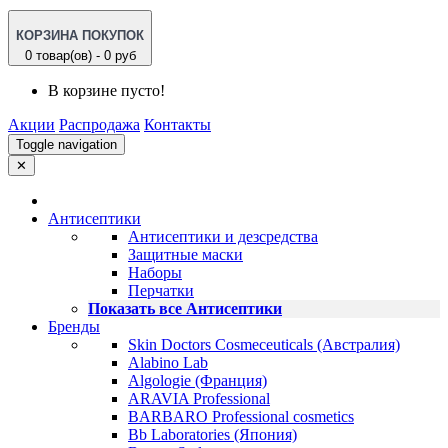
КОРЗИНА ПОКУПОК
0 товар(ов) - 0 руб
В корзине пусто!
Акции
Распродажа
Контакты
Toggle navigation
✕
Антисептики
Антисептики и дезсредства
Защитные маски
Наборы
Перчатки
Показать все Антисептики
Бренды
Skin Doctors Cosmeceuticals (Австралия)
Alabino Lab
Algologie (Франция)
ARAVIA Professional
BARBARO Professional cosmetics
Bb Laboratories (Япония)