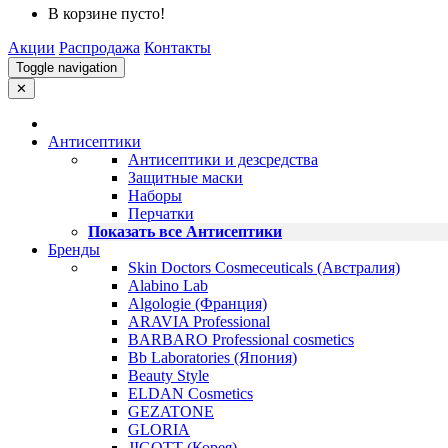
В корзине пусто!
Акции
Распродажа
Контакты
Toggle navigation
✕
Антисептики
Антисептики и дезсредства
Защитные маски
Наборы
Перчатки
Показать все Антисептики
Бренды
Skin Doctors Cosmeceuticals (Австралия)
Alabino Lab
Algologie (Франция)
ARAVIA Professional
BARBARO Professional cosmetics
Bb Laboratories (Япония)
Beauty Style
ELDAN Cosmetics
GEZATONE
GLORIA
JIGOTT (Корея)