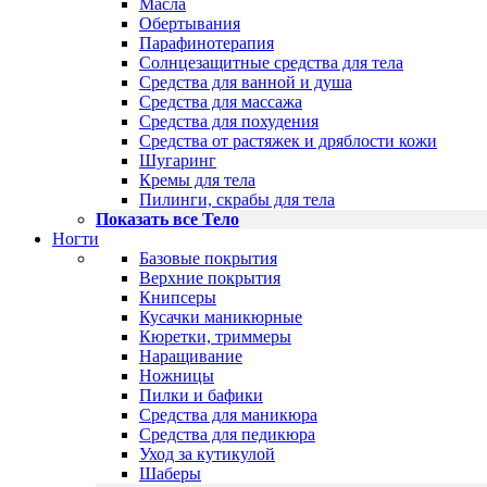
Масла
Обертывания
Парафинотерапия
Солнцезащитные средства для тела
Средства для ванной и душа
Средства для массажа
Средства для похудения
Средства от растяжек и дряблости кожи
Шугаринг
Кремы для тела
Пилинги, скрабы для тела
Показать все Тело
Ногти
Базовые покрытия
Верхние покрытия
Книпсеры
Кусачки маникюрные
Кюретки, триммеры
Наращивание
Ножницы
Пилки и бафики
Средства для маникюра
Средства для педикюра
Уход за кутикулой
Шаберы