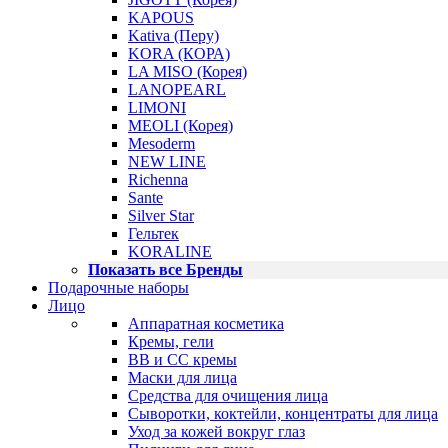
KAPOUS
Kativa (Перу)
KORA (КОРА)
LA MISO (Корея)
LANOPEARL
LIMONI
MEOLI (Корея)
Mesoderm
NEW LINE
Richenna
Sante
Silver Star
Гельтек
KORALINE
Показать все Бренды
Подарочные наборы
Лицо
Аппаратная косметика
Кремы, гели
BB и CC кремы
Маски для лица
Средства для очищения лица
Сыворотки, коктейли, концентраты для лица
Уход за кожей вокруг глаз