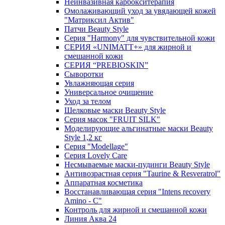
Неинвазивная карбокситерапия
Омолаживающий уход за увядающей кожей
"Матриксил Актив"
Патчи Beauty Style
Серия "Harmony" для чувствительной кожи
СЕРИЯ «UNIMATT+» для жирной и
смешанной кожи
СЕРИЯ “PREBIOSKIN”
Сыворотки
Увлажняющая серия
Универсальное очищение
Уход за телом
Шелковые маски Beauty Style
Серия масок "FRUIT SILK"
Моделирующие альгинатные маски Beauty
Style 1,2 кг
Серия "Modellage"
Cерия Lovely Care
Несмываемые маски-пудинги Beauty Style
Антивозрастная серия "Taurine & Resveratrol"
Аппаратная косметика
Восстанавливающая серия "Intens recovery
Amino - C"
Контроль для жирной и смешанной кожи
Линия Аква 24