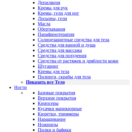
Депиляция
Кремы для рук
Кремы, гели для ног
Лосьоны, гели
Масла
Обертывания
Парафинотерапия
Солнцезащитные средства для тела
Средства для ванной и душа
Средства для массажа
Средства для похудения
Средства от растяжек и дряблости кожи
Шугаринг
Кремы для тела
Пилинги, скрабы для тела
Показать все Тело
Ногти
Базовые покрытия
Верхние покрытия
Книпсеры
Кусачки маникюрные
Кюретки, триммеры
Наращивание
Ножницы
Пилки и бафики