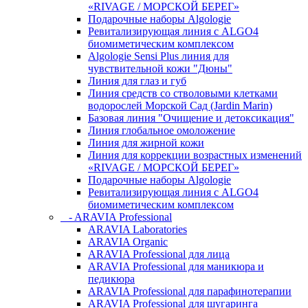
«RIVAGE / МОРСКОЙ БЕРЕГ»
Подарочные наборы Algologie
Ревитализирующая линия с ALGO4
биомиметическим комплексом
Algologie Sensi Plus линия для
чувcтвительной кожи "Дюны"
Линия для глаз и губ
Линия средств со стволовыми клетками
водорослей Морской Сад (Jardin Marin)
Базовая линия "Очищение и детоксикация"
Линия глобальное омоложение
Линия для жирной кожи
Линия для коррекции возрастных изменений
«RIVAGE / МОРСКОЙ БЕРЕГ»
Подарочные наборы Algologie
Ревитализирующая линия с ALGO4
биомиметическим комплексом
- ARAVIA Professional
ARAVIA Laboratories
ARAVIA Organic
ARAVIA Professional для лица
ARAVIA Professional для маникюра и
педикюра
ARAVIA Professional для парафинотерапии
ARAVIA Professional для шугаринга