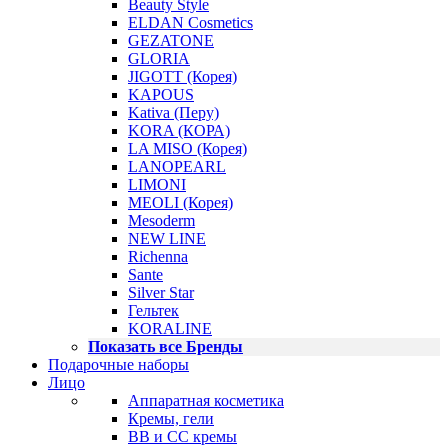
Beauty Style
ELDAN Cosmetics
GEZATONE
GLORIA
JIGOTT (Корея)
KAPOUS
Kativa (Перу)
KORA (КОРА)
LA MISO (Корея)
LANOPEARL
LIMONI
MEOLI (Корея)
Mesoderm
NEW LINE
Richenna
Sante
Silver Star
Гельтек
KORALINE
Показать все Бренды
Подарочные наборы
Лицо
Аппаратная косметика
Кремы, гели
BB и CC кремы