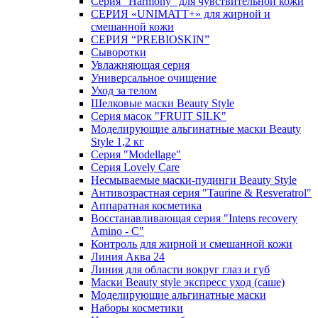
Серия "Harmony" для чувствительной кожи
СЕРИЯ «UNIMATT+» для жирной и
смешанной кожи
СЕРИЯ “PREBIOSKIN”
Сыворотки
Увлажняющая серия
Универсальное очищение
Уход за телом
Шелковые маски Beauty Style
Серия масок "FRUIT SILK"
Моделирующие альгинатные маски Beauty
Style 1,2 кг
Серия "Modellage"
Cерия Lovely Care
Несмываемые маски-пудинги Beauty Style
Антивозрастная серия "Taurine & Resveratrol"
Аппаратная косметика
Восстанавливающая серия "Intens recovery
Amino - C"
Контроль для жирной и смешанной кожи
Линия Аква 24
Линия для области вокруг глаз и губ
Маски Beauty style экспресс уход (саше)
Моделирующие альгинатные маски
Наборы косметики