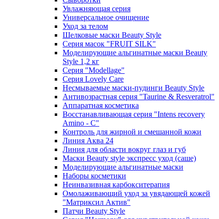
Увлажняющая серия
Универсальное очищение
Уход за телом
Шелковые маски Beauty Style
Серия масок "FRUIT SILK"
Моделирующие альгинатные маски Beauty
Style 1,2 кг
Серия "Modellage"
Cерия Lovely Care
Несмываемые маски-пудинги Beauty Style
Антивозрастная серия "Taurine & Resveratrol"
Аппаратная косметика
Восстанавливающая серия "Intens recovery
Amino - C"
Контроль для жирной и смешанной кожи
Линия Аква 24
Линия для области вокруг глаз и губ
Маски Beauty style экспресс уход (саше)
Моделирующие альгинатные маски
Наборы косметики
Неинвазивная карбокситерапия
Омолаживающий уход за увядающей кожей
"Матриксил Актив"
Патчи Beauty Style