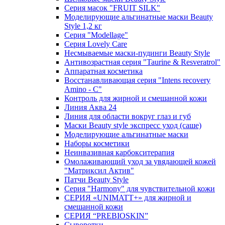
Серия масок "FRUIT SILK"
Моделирующие альгинатные маски Beauty
Style 1,2 кг
Серия "Modellage"
Cерия Lovely Care
Несмываемые маски-пудинги Beauty Style
Антивозрастная серия "Taurine & Resveratrol"
Аппаратная косметика
Восстанавливающая серия "Intens recovery
Amino - C"
Контроль для жирной и смешанной кожи
Линия Аква 24
Линия для области вокруг глаз и губ
Маски Beauty style экспресс уход (саше)
Моделирующие альгинатные маски
Наборы косметики
Неинвазивная карбокситерапия
Омолаживающий уход за увядающей кожей
"Матриксил Актив"
Патчи Beauty Style
Серия "Harmony" для чувствительной кожи
СЕРИЯ «UNIMATT+» для жирной и
смешанной кожи
СЕРИЯ “PREBIOSKIN”
Сыворотки