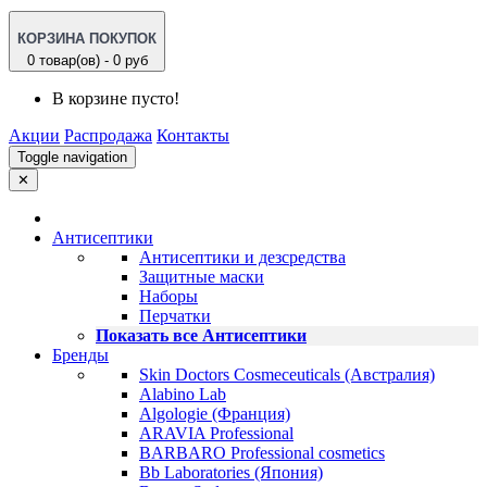
КОРЗИНА ПОКУПОК
0 товар(ов) - 0 руб
В корзине пусто!
Акции
Распродажа
Контакты
Toggle navigation
✕
Антисептики
Антисептики и дезсредства
Защитные маски
Наборы
Перчатки
Показать все Антисептики
Бренды
Skin Doctors Cosmeceuticals (Австралия)
Alabino Lab
Algologie (Франция)
ARAVIA Professional
BARBARO Professional cosmetics
Bb Laboratories (Япония)