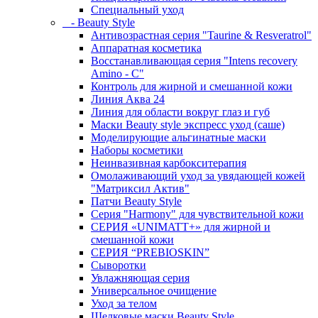
Специальный уход
- Beauty Style
Антивозрастная серия "Taurine & Resveratrol"
Аппаратная косметика
Восстанавливающая серия "Intens recovery
Amino - C"
Контроль для жирной и смешанной кожи
Линия Аква 24
Линия для области вокруг глаз и губ
Маски Beauty style экспресс уход (саше)
Моделирующие альгинатные маски
Наборы косметики
Неинвазивная карбокситерапия
Омолаживающий уход за увядающей кожей
"Матриксил Актив"
Патчи Beauty Style
Серия "Harmony" для чувствительной кожи
СЕРИЯ «UNIMATT+» для жирной и
смешанной кожи
СЕРИЯ “PREBIOSKIN”
Сыворотки
Увлажняющая серия
Универсальное очищение
Уход за телом
Шелковые маски Beauty Style