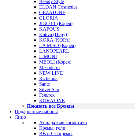
Beauty Style
ELDAN Cosmetics
GEZATONE
GLORIA
JIGOTT (Корея)
KAPOUS
Kativa (Перу)
KORA (КОРА)
LA MISO (Корея)
LANOPEARL
LIMONI
MEOLI (Корея)
Mesoderm
NEW LINE
Richenna
Sante
Silver Star
Гельтек
KORALINE
Показать все Бренды
Подарочные наборы
Лицо
Аппаратная косметика
Кремы, гели
BB и CC кремы