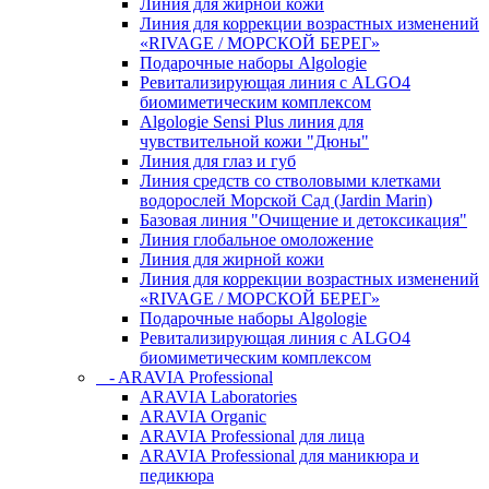
Линия для жирной кожи
Линия для коррекции возрастных изменений
«RIVAGE / МОРСКОЙ БЕРЕГ»
Подарочные наборы Algologie
Ревитализирующая линия с ALGO4
биомиметическим комплексом
Algologie Sensi Plus линия для
чувcтвительной кожи "Дюны"
Линия для глаз и губ
Линия средств со стволовыми клетками
водорослей Морской Сад (Jardin Marin)
Базовая линия "Очищение и детоксикация"
Линия глобальное омоложение
Линия для жирной кожи
Линия для коррекции возрастных изменений
«RIVAGE / МОРСКОЙ БЕРЕГ»
Подарочные наборы Algologie
Ревитализирующая линия с ALGO4
биомиметическим комплексом
- ARAVIA Professional
ARAVIA Laboratories
ARAVIA Organic
ARAVIA Professional для лица
ARAVIA Professional для маникюра и
педикюра