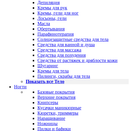
Депиляция
Кремы для рук
Кремы, гели для ног
Лосьоны, гели
Масла
Обертывания
Парафинотерапия
Солнцезащитные средства для тела
Средства для ванной и душа
Средства для массажа
Средства для похудения
Средства от растяжек и дряблости кожи
Шугаринг
Кремы для тела
Пилинги, скрабы для тела
Показать все Тело
Ногти
Базовые покрытия
Верхние покрытия
Книпсеры
Кусачки маникюрные
Кюретки, триммеры
Наращивание
Ножницы
Пилки и бафики