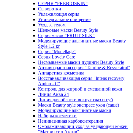
СЕРИЯ “PREBIOSKIN”
Сыворотки
Увлажняющая серия
Универсальное очищение
Уход за телом
Шелковые маски Beauty Style
Серия масок "FRUIT SILK"
Моделирующие альгинатные маски Beauty
Style 1,2 кг
Серия "Modellage"
Cерия Lovely Care
Несмываемые маски-пудинги Beauty Style
Антивозрастная серия "Taurine & Resveratrol"
Аппаратная косметика
Восстанавливающая серия "Intens recovery
Amino - C"
Контроль для жирной и смешанной кожи
Линия Аква 24
Линия для области вокруг глаз и губ
Маски Beauty style экспресс уход (саше)
Моделирующие альгинатные маски
Наборы косметики
Неинвазивная карбокситерапия
Омолаживающий уход за увядающей кожей
"Матриксил Актив"