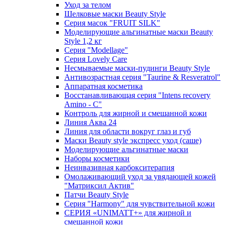
Уход за телом
Шелковые маски Beauty Style
Серия масок "FRUIT SILK"
Моделирующие альгинатные маски Beauty
Style 1,2 кг
Серия "Modellage"
Cерия Lovely Care
Несмываемые маски-пудинги Beauty Style
Антивозрастная серия "Taurine & Resveratrol"
Аппаратная косметика
Восстанавливающая серия "Intens recovery
Amino - C"
Контроль для жирной и смешанной кожи
Линия Аква 24
Линия для области вокруг глаз и губ
Маски Beauty style экспресс уход (саше)
Моделирующие альгинатные маски
Наборы косметики
Неинвазивная карбокситерапия
Омолаживающий уход за увядающей кожей
"Матриксил Актив"
Патчи Beauty Style
Серия "Harmony" для чувствительной кожи
СЕРИЯ «UNIMATT+» для жирной и
смешанной кожи