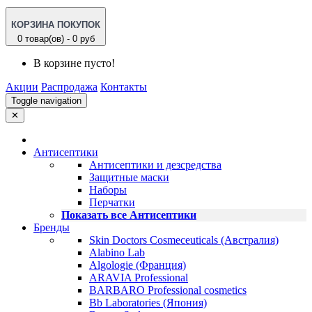
КОРЗИНА ПОКУПОК
0 товар(ов) - 0 руб
В корзине пусто!
Акции
Распродажа
Контакты
Toggle navigation
✕
Антисептики
Антисептики и дезсредства
Защитные маски
Наборы
Перчатки
Показать все Антисептики
Бренды
Skin Doctors Cosmeceuticals (Австралия)
Alabino Lab
Algologie (Франция)
ARAVIA Professional
BARBARO Professional cosmetics
Bb Laboratories (Япония)