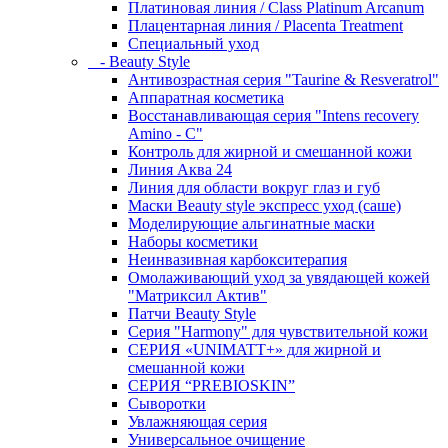
Платиновая линия / Class Platinum Arcanum
Плацентарная линия / Placenta Treatment
Специальный уход
- Beauty Style
Антивозрастная серия "Taurine & Resveratrol"
Аппаратная косметика
Восстанавливающая серия "Intens recovery
Amino - C"
Контроль для жирной и смешанной кожи
Линия Аква 24
Линия для области вокруг глаз и губ
Маски Beauty style экспресс уход (саше)
Моделирующие альгинатные маски
Наборы косметики
Неинвазивная карбокситерапия
Омолаживающий уход за увядающей кожей
"Матриксил Актив"
Патчи Beauty Style
Серия "Harmony" для чувствительной кожи
СЕРИЯ «UNIMATT+» для жирной и
смешанной кожи
СЕРИЯ “PREBIOSKIN”
Сыворотки
Увлажняющая серия
Универсальное очищение