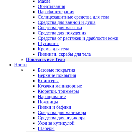
Масла
Обертывания
Парафинотерапия
Солнцезащитные средства для тела
Средства для ванной и душа
Средства для массажа
Средства для похудения
Средства от растяжек и дряблости кожи
Шугаринг
Кремы для тела
Пилинги, скрабы для тела
Показать все Тело
Ногти
Базовые покрытия
Верхние покрытия
Книпсеры
Кусачки маникюрные
Кюретки, триммеры
Наращивание
Ножницы
Пилки и бафики
Средства для маникюра
Средства для педикюра
Уход за кутикулой
Шаберы