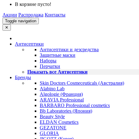
В корзине пусто!
Акции
Распродажа
Контакты
Toggle navigation
✕
Антисептики
Антисептики и дезсредства
Защитные маски
Наборы
Перчатки
Показать все Антисептики
Бренды
Skin Doctors Cosmeceuticals (Австралия)
Alabino Lab
Algologie (Франция)
ARAVIA Professional
BARBARO Professional cosmetics
Bb Laboratories (Япония)
Beauty Style
ELDAN Cosmetics
GEZATONE
GLORIA
JIGOTT (Корея)