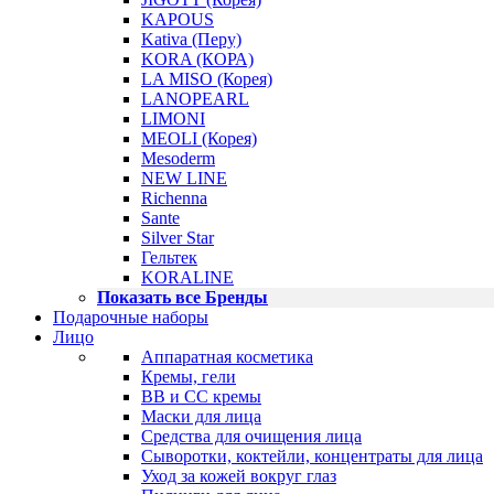
KAPOUS
Kativa (Перу)
KORA (КОРА)
LA MISO (Корея)
LANOPEARL
LIMONI
MEOLI (Корея)
Mesoderm
NEW LINE
Richenna
Sante
Silver Star
Гельтек
KORALINE
Показать все Бренды
Подарочные наборы
Лицо
Аппаратная косметика
Кремы, гели
BB и CC кремы
Маски для лица
Средства для очищения лица
Сыворотки, коктейли, концентраты для лица
Уход за кожей вокруг глаз