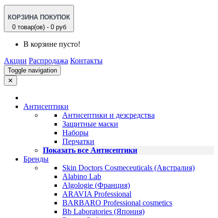
КОРЗИНА ПОКУПОК
0 товар(ов) - 0 руб
В корзине пусто!
Акции
Распродажа
Контакты
Toggle navigation
✕
Антисептики
Антисептики и дезсредства
Защитные маски
Наборы
Перчатки
Показать все Антисептики
Бренды
Skin Doctors Cosmeceuticals (Австралия)
Alabino Lab
Algologie (Франция)
ARAVIA Professional
BARBARO Professional cosmetics
Bb Laboratories (Япония)