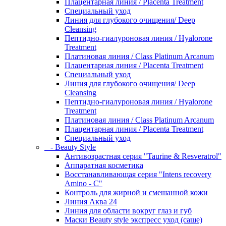
Плацентарная линия / Placenta Treatment
Специальный уход
Линия для глубокого очищения/ Deep
Cleansing
Пептидно-гиалуроновая линия / Hyalorone
Treatment
Платиновая линия / Class Platinum Arcanum
Плацентарная линия / Placenta Treatment
Специальный уход
Линия для глубокого очищения/ Deep
Cleansing
Пептидно-гиалуроновая линия / Hyalorone
Treatment
Платиновая линия / Class Platinum Arcanum
Плацентарная линия / Placenta Treatment
Специальный уход
- Beauty Style
Антивозрастная серия "Taurine & Resveratrol"
Аппаратная косметика
Восстанавливающая серия "Intens recovery
Amino - C"
Контроль для жирной и смешанной кожи
Линия Аква 24
Линия для области вокруг глаз и губ
Маски Beauty style экспресс уход (саше)