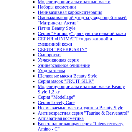
Моделирующие альгинатные маски
Наборы косметики
Неинвазивная карбокситерапия
Омолаживающий уход за увядающей кожей
"Матриксил Актив"
Патчи Beauty Style
Серия "Harmony" для чувствительной кожи
СЕРИЯ «UNIMATT+» для жирной и
смешанной кожи
СЕРИЯ “PREBIOSKIN”
Сыворотки
Увлажняющая серия
Универсальное очищение
Уход за телом
Шелковые маски Beauty Style
Серия масок "FRUIT SILK"
Моделирующие альгинатные маски Beauty
Style 1,2 кг
Серия "Modellage"
Cерия Lovely Care
Несмываемые маски-пудинги Beauty Style
Антивозрастная серия "Taurine & Resveratrol"
Аппаратная косметика
Восстанавливающая серия "Intens recovery
Amino - C"