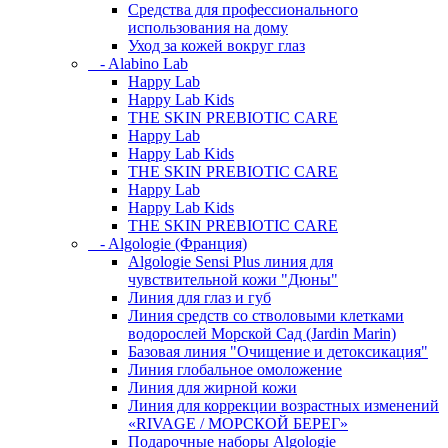
Средства для профессионального
использования на дому
Уход за кожей вокруг глаз
- Alabino Lab
Happy Lab
Happy Lab Kids
THE SKIN PREBIOTIC CARE
Happy Lab
Happy Lab Kids
THE SKIN PREBIOTIC CARE
Happy Lab
Happy Lab Kids
THE SKIN PREBIOTIC CARE
- Algologie (Франция)
Algologie Sensi Plus линия для
чувcтвительной кожи "Дюны"
Линия для глаз и губ
Линия средств со стволовыми клетками
водорослей Морской Сад (Jardin Marin)
Базовая линия "Очищение и детоксикация"
Линия глобальное омоложение
Линия для жирной кожи
Линия для коррекции возрастных изменений
«RIVAGE / МОРСКОЙ БЕРЕГ»
Подарочные наборы Algologie