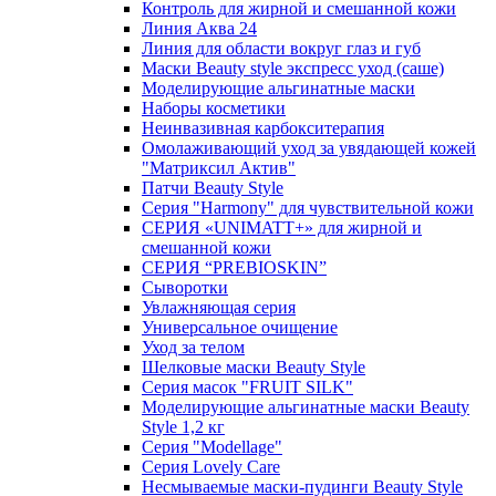
Контроль для жирной и смешанной кожи
Линия Аква 24
Линия для области вокруг глаз и губ
Маски Beauty style экспресс уход (саше)
Моделирующие альгинатные маски
Наборы косметики
Неинвазивная карбокситерапия
Омолаживающий уход за увядающей кожей
"Матриксил Актив"
Патчи Beauty Style
Серия "Harmony" для чувствительной кожи
СЕРИЯ «UNIMATT+» для жирной и
смешанной кожи
СЕРИЯ “PREBIOSKIN”
Сыворотки
Увлажняющая серия
Универсальное очищение
Уход за телом
Шелковые маски Beauty Style
Серия масок "FRUIT SILK"
Моделирующие альгинатные маски Beauty
Style 1,2 кг
Серия "Modellage"
Cерия Lovely Care
Несмываемые маски-пудинги Beauty Style