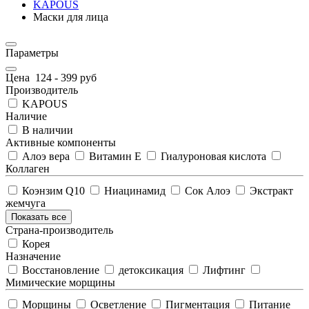
KAPOUS
Маски для лица
Параметры
Цена
124
-
399
руб
Производитель
KAPOUS
Наличие
В наличии
Активные компоненты
Алоэ вера
Витамин Е
Гиалуроновая кислота
Коллаген
Коэнзим Q10
Ниацинамид
Сок Алоэ
Экстракт
жемчуга
Показать все
Страна-производитель
Корея
Назначение
Восстановление
детоксикация
Лифтинг
Мимические морщины
Морщины
Осветление
Пигментация
Питание