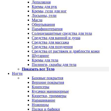
Депиляция
Кремы для рук
Кремы, гели для ног
Лосьоны, гели
Масла
Обертывания
Парафинотерапия
Солнцезащитные средства для тела
Средства для ванной и душа
Средства для массажа
Средства для похудения
Средства от растяжек и дряблости кожи
Шугаринг
Кремы для тела
Пилинги, скрабы для тела
Показать все Тело
Ногти
Базовые покрытия
Верхние покрытия
Книпсеры
Кусачки маникюрные
Кюретки, триммеры
Наращивание
Ножницы
Пилки и бафики