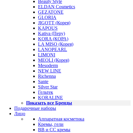
Beauty Style
ELDAN Cosmetics
GEZATONE
GLORIA
JIGOTT (Корея)
KAPOUS
Kativa (Перу)
KORA (КОРА)
LA MISO (Корея)
LANOPEARL
LIMONI
MEOLI (Корея)
Mesoderm
NEW LINE
Richenna
Sante
Silver Star
Гельтек
KORALINE
Показать все Бренды
Подарочные наборы
Лицо
Аппаратная косметика
Кремы, гели
BB и CC кремы