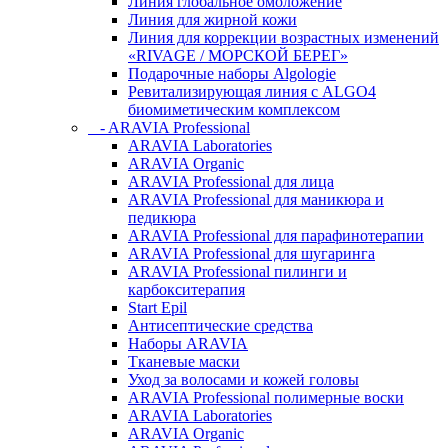
Линия глобальное омоложение
Линия для жирной кожи
Линия для коррекции возрастных изменений
«RIVAGE / МОРСКОЙ БЕРЕГ»
Подарочные наборы Algologie
Ревитализирующая линия с ALGO4
биомиметическим комплексом
- ARAVIA Professional
ARAVIA Laboratories
ARAVIA Organic
ARAVIA Professional для лица
ARAVIA Professional для маникюра и
педикюра
ARAVIA Professional для парафинотерапии
ARAVIA Professional для шугаринга
ARAVIA Professional пилинги и
карбокситерапия
Start Epil
Антисептические средства
Наборы ARAVIA
Тканевые маски
Уход за волосами и кожей головы
ARAVIA Professional полимерные воски
ARAVIA Laboratories
ARAVIA Organic