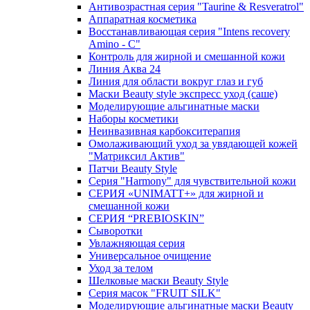
Антивозрастная серия "Taurine & Resveratrol"
Аппаратная косметика
Восстанавливающая серия "Intens recovery
Amino - C"
Контроль для жирной и смешанной кожи
Линия Аква 24
Линия для области вокруг глаз и губ
Маски Beauty style экспресс уход (саше)
Моделирующие альгинатные маски
Наборы косметики
Неинвазивная карбокситерапия
Омолаживающий уход за увядающей кожей
"Матриксил Актив"
Патчи Beauty Style
Серия "Harmony" для чувствительной кожи
СЕРИЯ «UNIMATT+» для жирной и
смешанной кожи
СЕРИЯ “PREBIOSKIN”
Сыворотки
Увлажняющая серия
Универсальное очищение
Уход за телом
Шелковые маски Beauty Style
Серия масок "FRUIT SILK"
Моделирующие альгинатные маски Beauty