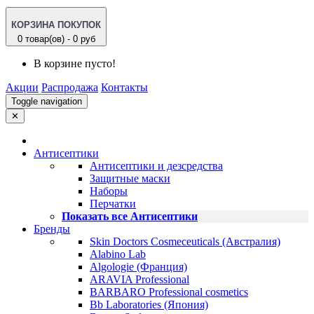
КОРЗИНА ПОКУПОК
0 товар(ов) - 0 руб
В корзине пусто!
Акции
Распродажа
Контакты
Toggle navigation
✕
Антисептики
Антисептики и дезсредства
Защитные маски
Наборы
Перчатки
Показать все Антисептики
Бренды
Skin Doctors Cosmeceuticals (Австралия)
Alabino Lab
Algologie (Франция)
ARAVIA Professional
BARBARO Professional cosmetics
Bb Laboratories (Япония)