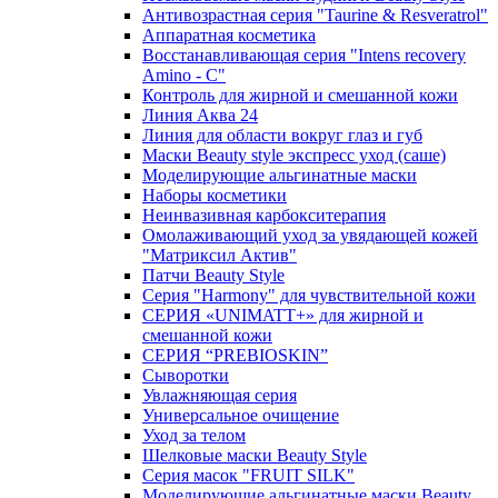
Антивозрастная серия "Taurine & Resveratrol"
Аппаратная косметика
Восстанавливающая серия "Intens recovery
Amino - C"
Контроль для жирной и смешанной кожи
Линия Аква 24
Линия для области вокруг глаз и губ
Маски Beauty style экспресс уход (саше)
Моделирующие альгинатные маски
Наборы косметики
Неинвазивная карбокситерапия
Омолаживающий уход за увядающей кожей
"Матриксил Актив"
Патчи Beauty Style
Серия "Harmony" для чувствительной кожи
СЕРИЯ «UNIMATT+» для жирной и
смешанной кожи
СЕРИЯ “PREBIOSKIN”
Сыворотки
Увлажняющая серия
Универсальное очищение
Уход за телом
Шелковые маски Beauty Style
Серия масок "FRUIT SILK"
Моделирующие альгинатные маски Beauty