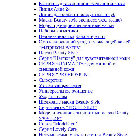
Контроль для жирной и смешанной кожи
Линия Аква 24
Линия для области вокруг глаз и губ
Маски Beauty style экспресс уход (саше)
Моделирующие альгинатные маски
Наборы косметики
Неинвазивная карбокситерапия
Омолаживающий уход за увядающей кожей
"Матриксил Актив"
Патчи Beauty Style
Серия "Harmony" для чувствительной кожи
СЕРИЯ «UNIMATT+» для жирной и
смешанной кожи
СЕРИЯ “PREBIOSKIN”
Сыворотки
Увлажняющая серия
Универсальное очищение
Уход за телом
Шелковые маски Beauty Style
Серия масок "FRUIT SILK"
Моделирующие альгинатные маски Beauty
Style 1,2 кг
Серия "Modellage"
Cерия Lovely Care
Несмываемые маски-пудинги Beauty Style