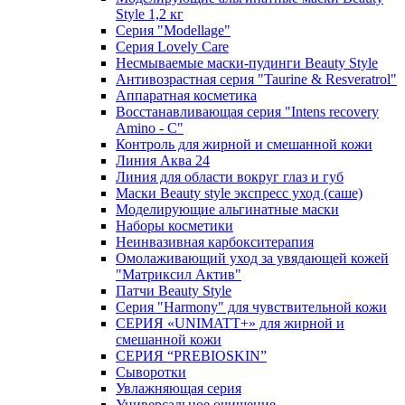
Style 1,2 кг
Серия "Modellage"
Cерия Lovely Care
Несмываемые маски-пудинги Beauty Style
Антивозрастная серия "Taurine & Resveratrol"
Аппаратная косметика
Восстанавливающая серия "Intens recovery
Amino - C"
Контроль для жирной и смешанной кожи
Линия Аква 24
Линия для области вокруг глаз и губ
Маски Beauty style экспресс уход (саше)
Моделирующие альгинатные маски
Наборы косметики
Неинвазивная карбокситерапия
Омолаживающий уход за увядающей кожей
"Матриксил Актив"
Патчи Beauty Style
Серия "Harmony" для чувствительной кожи
СЕРИЯ «UNIMATT+» для жирной и
смешанной кожи
СЕРИЯ “PREBIOSKIN”
Сыворотки
Увлажняющая серия
Универсальное очищение