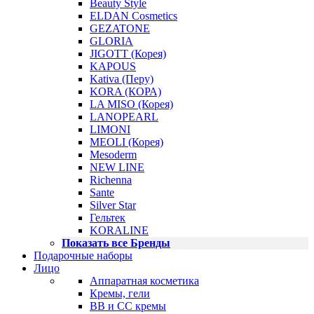
Beauty Style
ELDAN Cosmetics
GEZATONE
GLORIA
JIGOTT (Корея)
KAPOUS
Kativa (Перу)
KORA (КОРА)
LA MISO (Корея)
LANOPEARL
LIMONI
MEOLI (Корея)
Mesoderm
NEW LINE
Richenna
Sante
Silver Star
Гельтек
KORALINE
Показать все Бренды
Подарочные наборы
Лицо
Аппаратная косметика
Кремы, гели
BB и CC кремы