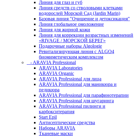
Линия для глаз и губ
Линия средств со стволовыми клетками
водорослей Морской Сад (Jardin Marin)
Базовая линия "Очищение и детоксикация"
Линия глобальное омоложение
Линия для жирной кожи
Линия для коррекции возрастных изменений
«RIVAGE / МОРСКОЙ БЕРЕГ»
Подарочные наборы Algologie
Ревитализирующая линия с ALGO4
биомиметическим комплексом
- ARAVIA Professional
ARAVIA Laboratories
ARAVIA Organic
ARAVIA Professional для лица
ARAVIA Professional для маникюра и
педикюра
ARAVIA Professional для парафинотерапии
ARAVIA Professional для шугаринга
ARAVIA Professional пилинги и
карбокситерапия
Start Epil
Антисептические средства
Наборы ARAVIA
Тканевые маски