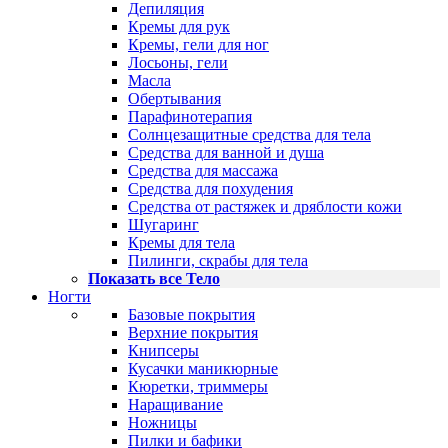
Депиляция
Кремы для рук
Кремы, гели для ног
Лосьоны, гели
Масла
Обертывания
Парафинотерапия
Солнцезащитные средства для тела
Средства для ванной и душа
Средства для массажа
Средства для похудения
Средства от растяжек и дряблости кожи
Шугаринг
Кремы для тела
Пилинги, скрабы для тела
Показать все Тело
Ногти
Базовые покрытия
Верхние покрытия
Книпсеры
Кусачки маникюрные
Кюретки, триммеры
Наращивание
Ножницы
Пилки и бафики