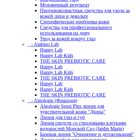
Мгновенный результат
Противовозрастные средства для ухода за
кожей лица и декольте
Специфические проблемы кожи
Средства для профессионального
использования на дому
Уход за кожей вокруг глаз
- Alabino Lab
Happy Lab
Happy Lab Kids
THE SKIN PREBIOTIC CARE
Happy Lab
Happy Lab Kids
THE SKIN PREBIOTIC CARE
Happy Lab
Happy Lab Kids
THE SKIN PREBIOTIC CARE
- Algologie (Франция)
Algologie Sensi Plus линия для
чувcтвительной кожи "Дюны"
Линия для глаз и губ
Линия средств со стволовыми клетками
водорослей Морской Сад (Jardin Marin)
Базовая линия "Очищение и детоксикация"
Линия глобальное омоложение