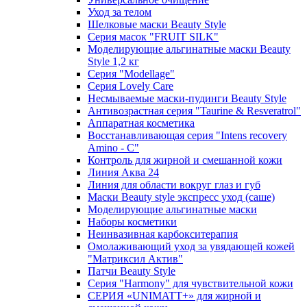
Уход за телом
Шелковые маски Beauty Style
Серия масок "FRUIT SILK"
Моделирующие альгинатные маски Beauty
Style 1,2 кг
Серия "Modellage"
Cерия Lovely Care
Несмываемые маски-пудинги Beauty Style
Антивозрастная серия "Taurine & Resveratrol"
Аппаратная косметика
Восстанавливающая серия "Intens recovery
Amino - C"
Контроль для жирной и смешанной кожи
Линия Аква 24
Линия для области вокруг глаз и губ
Маски Beauty style экспресс уход (саше)
Моделирующие альгинатные маски
Наборы косметики
Неинвазивная карбокситерапия
Омолаживающий уход за увядающей кожей
"Матриксил Актив"
Патчи Beauty Style
Серия "Harmony" для чувствительной кожи
СЕРИЯ «UNIMATT+» для жирной и