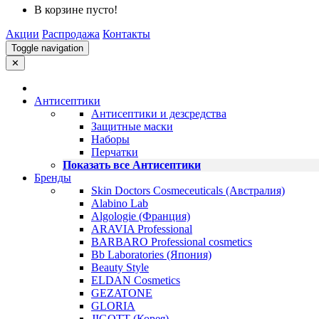
В корзине пусто!
Акции
Распродажа
Контакты
Toggle navigation
✕
Антисептики
Антисептики и дезсредства
Защитные маски
Наборы
Перчатки
Показать все Антисептики
Бренды
Skin Doctors Cosmeceuticals (Австралия)
Alabino Lab
Algologie (Франция)
ARAVIA Professional
BARBARO Professional cosmetics
Bb Laboratories (Япония)
Beauty Style
ELDAN Cosmetics
GEZATONE
GLORIA
JIGOTT (Корея)