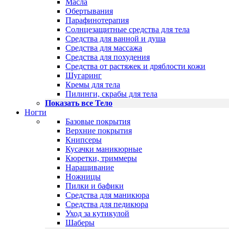
Масла
Обертывания
Парафинотерапия
Солнцезащитные средства для тела
Средства для ванной и душа
Средства для массажа
Средства для похудения
Средства от растяжек и дряблости кожи
Шугаринг
Кремы для тела
Пилинги, скрабы для тела
Показать все Тело
Ногти
Базовые покрытия
Верхние покрытия
Книпсеры
Кусачки маникюрные
Кюретки, триммеры
Наращивание
Ножницы
Пилки и бафики
Средства для маникюра
Средства для педикюра
Уход за кутикулой
Шаберы