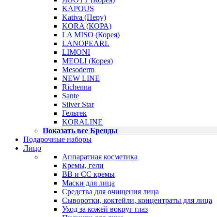
KAPOUS
Kativa (Перу)
KORA (КОРА)
LA MISO (Корея)
LANOPEARL
LIMONI
MEOLI (Корея)
Mesoderm
NEW LINE
Richenna
Sante
Silver Star
Гельтек
KORALINE
Показать все Бренды
Подарочные наборы
Лицо
Аппаратная косметика
Кремы, гели
BB и CC кремы
Маски для лица
Средства для очищения лица
Сыворотки, коктейли, концентраты для лица
Уход за кожей вокруг глаз