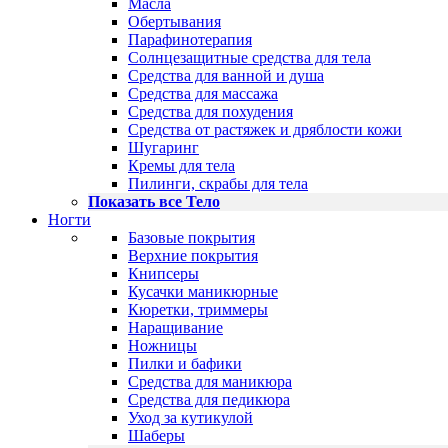
Масла
Обертывания
Парафинотерапия
Солнцезащитные средства для тела
Средства для ванной и душа
Средства для массажа
Средства для похудения
Средства от растяжек и дряблости кожи
Шугаринг
Кремы для тела
Пилинги, скрабы для тела
Показать все Тело
Ногти
Базовые покрытия
Верхние покрытия
Книпсеры
Кусачки маникюрные
Кюретки, триммеры
Наращивание
Ножницы
Пилки и бафики
Средства для маникюра
Средства для педикюра
Уход за кутикулой
Шаберы