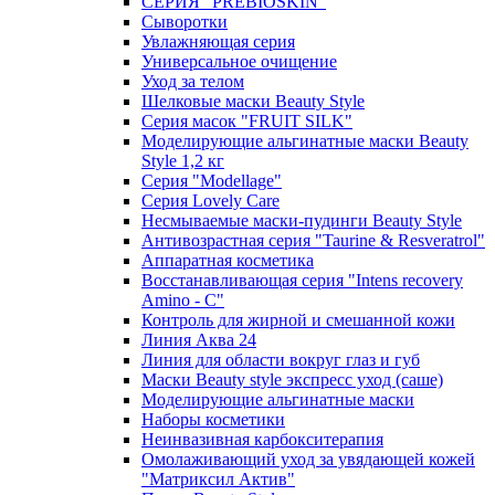
СЕРИЯ “PREBIOSKIN”
Сыворотки
Увлажняющая серия
Универсальное очищение
Уход за телом
Шелковые маски Beauty Style
Серия масок "FRUIT SILK"
Моделирующие альгинатные маски Beauty
Style 1,2 кг
Серия "Modellage"
Cерия Lovely Care
Несмываемые маски-пудинги Beauty Style
Антивозрастная серия "Taurine & Resveratrol"
Аппаратная косметика
Восстанавливающая серия "Intens recovery
Amino - C"
Контроль для жирной и смешанной кожи
Линия Аква 24
Линия для области вокруг глаз и губ
Маски Beauty style экспресс уход (саше)
Моделирующие альгинатные маски
Наборы косметики
Неинвазивная карбокситерапия
Омолаживающий уход за увядающей кожей
"Матриксил Актив"