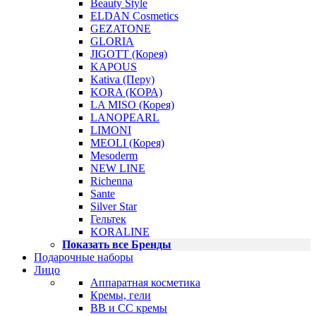
Beauty Style
ELDAN Cosmetics
GEZATONE
GLORIA
JIGOTT (Корея)
KAPOUS
Kativa (Перу)
KORA (КОРА)
LA MISO (Корея)
LANOPEARL
LIMONI
MEOLI (Корея)
Mesoderm
NEW LINE
Richenna
Sante
Silver Star
Гельтек
KORALINE
Показать все Бренды
Подарочные наборы
Лицо
Аппаратная косметика
Кремы, гели
BB и CC кремы