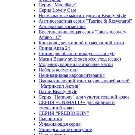
Серия "Modellage"
Cерия Lovely Care
Несмываемые маски-пудинги Beauty Style
Антивозрастная серия "Taurine & Resveratrol"
Аппаратная косметика
Восстанавливающая серия "Intens recovery
Amino - C"
Контроль для жирной и смешанной кожи
Линия Аква 24
Линия для области вокруг глаз и губ
Маски Beauty style экспресс уход (саше)
Моделирующие альгинатные маски
Наборы косметики
Неинвазивная карбокситерапия
Омолаживающий уход за увядающей кожей
"Матриксил Актив"
Патчи Beauty Style
Серия "Harmony" для чувствительной кожи
СЕРИЯ «UNIMATT+» для жирной и
смешанной кожи
СЕРИЯ “PREBIOSKIN”
Сыворотки
Увлажняющая серия
Универсальное очищение
Уход за телом