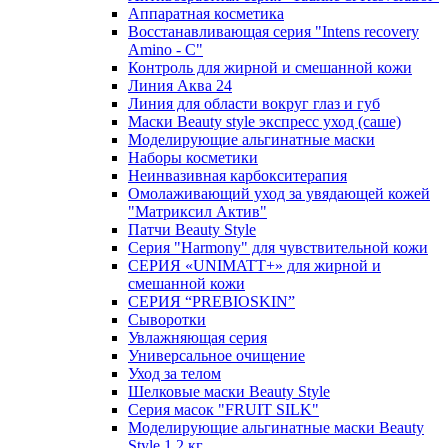
Аппаратная косметика
Восстанавливающая серия "Intens recovery
Amino - C"
Контроль для жирной и смешанной кожи
Линия Аква 24
Линия для области вокруг глаз и губ
Маски Beauty style экспресс уход (саше)
Моделирующие альгинатные маски
Наборы косметики
Неинвазивная карбокситерапия
Омолаживающий уход за увядающей кожей
"Матриксил Актив"
Патчи Beauty Style
Серия "Harmony" для чувствительной кожи
СЕРИЯ «UNIMATT+» для жирной и
смешанной кожи
СЕРИЯ “PREBIOSKIN”
Сыворотки
Увлажняющая серия
Универсальное очищение
Уход за телом
Шелковые маски Beauty Style
Серия масок "FRUIT SILK"
Моделирующие альгинатные маски Beauty
Style 1,2 кг