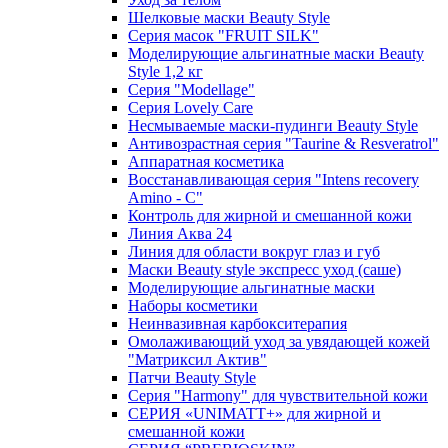
Шелковые маски Beauty Style
Серия масок "FRUIT SILK"
Моделирующие альгинатные маски Beauty
Style 1,2 кг
Серия "Modellage"
Cерия Lovely Care
Несмываемые маски-пудинги Beauty Style
Антивозрастная серия "Taurine & Resveratrol"
Аппаратная косметика
Восстанавливающая серия "Intens recovery
Amino - C"
Контроль для жирной и смешанной кожи
Линия Аква 24
Линия для области вокруг глаз и губ
Маски Beauty style экспресс уход (саше)
Моделирующие альгинатные маски
Наборы косметики
Неинвазивная карбокситерапия
Омолаживающий уход за увядающей кожей
"Матриксил Актив"
Патчи Beauty Style
Серия "Harmony" для чувствительной кожи
СЕРИЯ «UNIMATT+» для жирной и
смешанной кожи