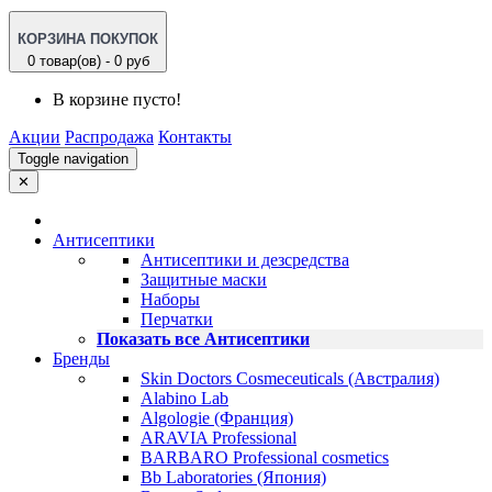
КОРЗИНА ПОКУПОК
0 товар(ов) - 0 руб
В корзине пусто!
Акции
Распродажа
Контакты
Toggle navigation
✕
Антисептики
Антисептики и дезсредства
Защитные маски
Наборы
Перчатки
Показать все Антисептики
Бренды
Skin Doctors Cosmeceuticals (Австралия)
Alabino Lab
Algologie (Франция)
ARAVIA Professional
BARBARO Professional cosmetics
Bb Laboratories (Япония)