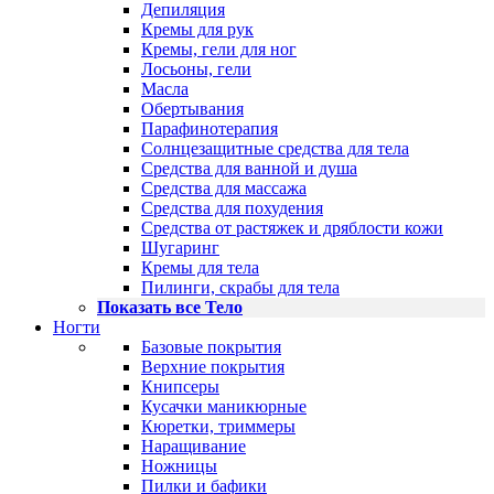
Депиляция
Кремы для рук
Кремы, гели для ног
Лосьоны, гели
Масла
Обертывания
Парафинотерапия
Солнцезащитные средства для тела
Средства для ванной и душа
Средства для массажа
Средства для похудения
Средства от растяжек и дряблости кожи
Шугаринг
Кремы для тела
Пилинги, скрабы для тела
Показать все Тело
Ногти
Базовые покрытия
Верхние покрытия
Книпсеры
Кусачки маникюрные
Кюретки, триммеры
Наращивание
Ножницы
Пилки и бафики