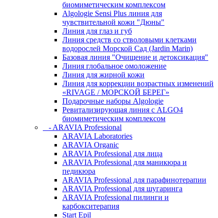
биомиметическим комплексом
Algologie Sensi Plus линия для
чувcтвительной кожи "Дюны"
Линия для глаз и губ
Линия средств со стволовыми клетками
водорослей Морской Сад (Jardin Marin)
Базовая линия "Очищение и детоксикация"
Линия глобальное омоложение
Линия для жирной кожи
Линия для коррекции возрастных изменений
«RIVAGE / МОРСКОЙ БЕРЕГ»
Подарочные наборы Algologie
Ревитализирующая линия с ALGO4
биомиметическим комплексом
- ARAVIA Professional
ARAVIA Laboratories
ARAVIA Organic
ARAVIA Professional для лица
ARAVIA Professional для маникюра и
педикюра
ARAVIA Professional для парафинотерапии
ARAVIA Professional для шугаринга
ARAVIA Professional пилинги и
карбокситерапия
Start Epil