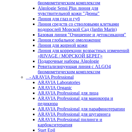
биомиметическим комплексом
Algologie Sensi Plus линия для
чувcтвительной кожи "Дюны"
Линия для глаз и губ
Линия средств со стволовыми клетками
водорослей Морской Сад (Jardin Marin)
Базовая линия "Очищение и детоксикация"
Линия глобальное омоложение
Линия для жирной кожи
Линия для коррекции возрастных изменений
«RIVAGE / МОРСКОЙ БЕРЕГ»
Подарочные наборы Algologie
Ревитализирующая линия с ALGO4
биомиметическим комплексом
- ARAVIA Professional
ARAVIA Laboratories
ARAVIA Organic
ARAVIA Professional для лица
ARAVIA Professional для маникюра и
педикюра
ARAVIA Professional для парафинотерапии
ARAVIA Professional для шугаринга
ARAVIA Professional пилинги и
карбокситерапия
Start Epil