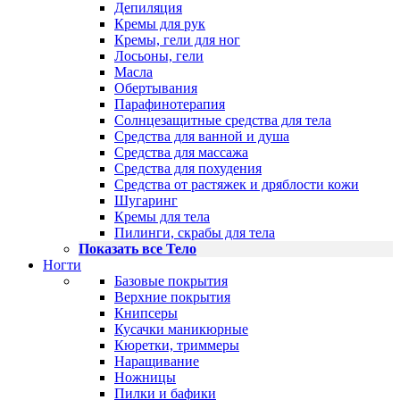
Депиляция
Кремы для рук
Кремы, гели для ног
Лосьоны, гели
Масла
Обертывания
Парафинотерапия
Солнцезащитные средства для тела
Средства для ванной и душа
Средства для массажа
Средства для похудения
Средства от растяжек и дряблости кожи
Шугаринг
Кремы для тела
Пилинги, скрабы для тела
Показать все Тело
Ногти
Базовые покрытия
Верхние покрытия
Книпсеры
Кусачки маникюрные
Кюретки, триммеры
Наращивание
Ножницы
Пилки и бафики