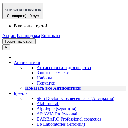
КОРЗИНА ПОКУПОК
0 товар(ов) - 0 руб
В корзине пусто!
Акции
Распродажа
Контакты
Toggle navigation
✕
Антисептики
Антисептики и дезсредства
Защитные маски
Наборы
Перчатки
Показать все Антисептики
Бренды
Skin Doctors Cosmeceuticals (Австралия)
Alabino Lab
Algologie (Франция)
ARAVIA Professional
BARBARO Professional cosmetics
Bb Laboratories (Япония)