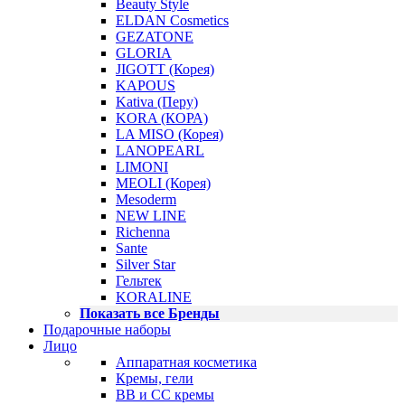
Beauty Style
ELDAN Cosmetics
GEZATONE
GLORIA
JIGOTT (Корея)
KAPOUS
Kativa (Перу)
KORA (КОРА)
LA MISO (Корея)
LANOPEARL
LIMONI
MEOLI (Корея)
Mesoderm
NEW LINE
Richenna
Sante
Silver Star
Гельтек
KORALINE
Показать все Бренды
Подарочные наборы
Лицо
Аппаратная косметика
Кремы, гели
BB и CC кремы