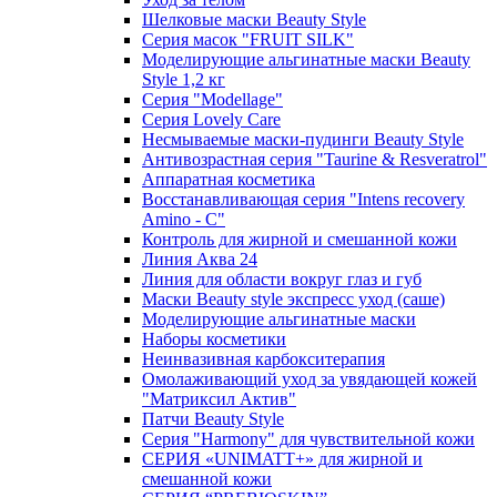
Шелковые маски Beauty Style
Серия масок "FRUIT SILK"
Моделирующие альгинатные маски Beauty
Style 1,2 кг
Серия "Modellage"
Cерия Lovely Care
Несмываемые маски-пудинги Beauty Style
Антивозрастная серия "Taurine & Resveratrol"
Аппаратная косметика
Восстанавливающая серия "Intens recovery
Amino - C"
Контроль для жирной и смешанной кожи
Линия Аква 24
Линия для области вокруг глаз и губ
Маски Beauty style экспресс уход (саше)
Моделирующие альгинатные маски
Наборы косметики
Неинвазивная карбокситерапия
Омолаживающий уход за увядающей кожей
"Матриксил Актив"
Патчи Beauty Style
Серия "Harmony" для чувствительной кожи
СЕРИЯ «UNIMATT+» для жирной и
смешанной кожи