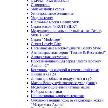
СЕРИЯ “PREBIOSKIN”
Сыворотки
Увлажняющая серия
Универсальное очищение
Уход за телом
Шелковые маски Beauty Style
Серия масок "FRUIT SILK"
Моделирующие альгинатные маски Beauty
Style 1,2 кг
Серия "Modellage"
Cерия Lovely Care
Несмываемые маски-пудинги Beauty Style
Антивозрастная серия "Taurine & Resveratrol"
Аппаратная косметика
Восстанавливающая серия "Intens recovery
Amino - C"
Контроль для жирной и смешанной кожи
Линия Аква 24
Линия для области вокруг глаз и губ
Маски Beauty style экспресс уход (саше)
Моделирующие альгинатные маски
Наборы косметики
Неинвазивная карбокситерапия
Омолаживающий уход за увядающей кожей
"Матриксил Актив"