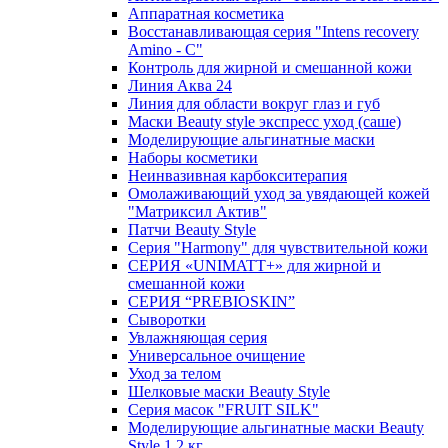
Аппаратная косметика
Восстанавливающая серия "Intens recovery
Amino - C"
Контроль для жирной и смешанной кожи
Линия Аква 24
Линия для области вокруг глаз и губ
Маски Beauty style экспресс уход (саше)
Моделирующие альгинатные маски
Наборы косметики
Неинвазивная карбокситерапия
Омолаживающий уход за увядающей кожей
"Матриксил Актив"
Патчи Beauty Style
Серия "Harmony" для чувствительной кожи
СЕРИЯ «UNIMATT+» для жирной и
смешанной кожи
СЕРИЯ “PREBIOSKIN”
Сыворотки
Увлажняющая серия
Универсальное очищение
Уход за телом
Шелковые маски Beauty Style
Серия масок "FRUIT SILK"
Моделирующие альгинатные маски Beauty
Style 1,2 кг