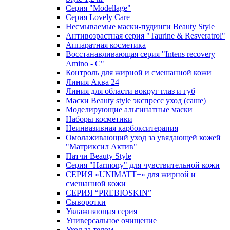
Серия "Modellage"
Cерия Lovely Care
Несмываемые маски-пудинги Beauty Style
Антивозрастная серия "Taurine & Resveratrol"
Аппаратная косметика
Восстанавливающая серия "Intens recovery
Amino - C"
Контроль для жирной и смешанной кожи
Линия Аква 24
Линия для области вокруг глаз и губ
Маски Beauty style экспресс уход (саше)
Моделирующие альгинатные маски
Наборы косметики
Неинвазивная карбокситерапия
Омолаживающий уход за увядающей кожей
"Матриксил Актив"
Патчи Beauty Style
Серия "Harmony" для чувствительной кожи
СЕРИЯ «UNIMATT+» для жирной и
смешанной кожи
СЕРИЯ “PREBIOSKIN”
Сыворотки
Увлажняющая серия
Универсальное очищение
Уход за телом