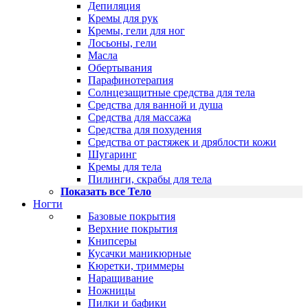
Депиляция
Кремы для рук
Кремы, гели для ног
Лосьоны, гели
Масла
Обертывания
Парафинотерапия
Солнцезащитные средства для тела
Средства для ванной и душа
Средства для массажа
Средства для похудения
Средства от растяжек и дряблости кожи
Шугаринг
Кремы для тела
Пилинги, скрабы для тела
Показать все Тело
Ногти
Базовые покрытия
Верхние покрытия
Книпсеры
Кусачки маникюрные
Кюретки, триммеры
Наращивание
Ножницы
Пилки и бафики