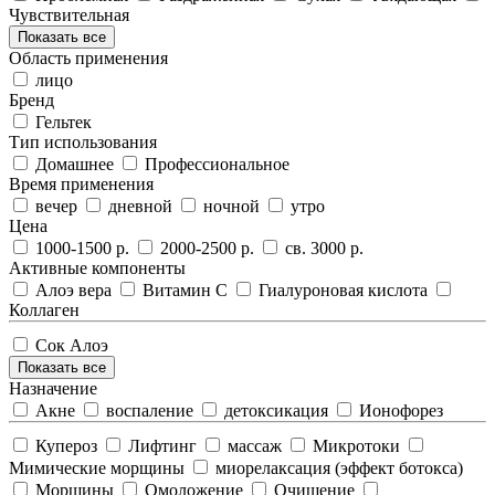
Чувствительная
Показать все
Область применения
лицо
Бренд
Гельтек
Тип использования
Домашнее
Профессиональное
Время применения
вечер
дневной
ночной
утро
Цена
1000-1500 р.
2000-2500 р.
св. 3000 р.
Активные компоненты
Алоэ вера
Витамин С
Гиалуроновая кислота
Коллаген
Сок Алоэ
Показать все
Назначение
Акне
воспаление
детоксикация
Ионофорез
Купероз
Лифтинг
массаж
Микротоки
Мимические морщины
миорелаксация (эффект ботокса)
Морщины
Омоложение
Очищение