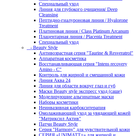
Специальный уход
Линия для глубокого очищения/ Deep
Cleansing
Пептидно-гиалуроновая линия / Hyalorone
Treatment
Платиновая линия / Class Platinum Arcanum
Плацентарная линия / Placenta Treatment
Специальный уход
- Beauty Style
Антивозрастная серия "Taurine & Resveratrol"
Аппаратная косметика
Восстанавливающая серия "Intens recovery
Amino - C"
Контроль для жирной и смешанной кожи
Линия Аква 24
Линия для области вокруг глаз и губ
Маски Beauty style экспресс уход (саше)
Моделирующие альгинатные маски
Наборы косметики
Неинвазивная карбокситерапия
Омолаживающий уход за увядающей кожей
"Матриксил Актив"
Патчи Beauty Style
Серия "Harmony" для чувствительной кожи
СЕРИЯ «UNIMATT+» для жирной и