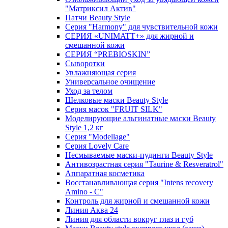
"Матриксил Актив"
Патчи Beauty Style
Серия "Harmony" для чувствительной кожи
СЕРИЯ «UNIMATT+» для жирной и
смешанной кожи
СЕРИЯ “PREBIOSKIN”
Сыворотки
Увлажняющая серия
Универсальное очищение
Уход за телом
Шелковые маски Beauty Style
Серия масок "FRUIT SILK"
Моделирующие альгинатные маски Beauty
Style 1,2 кг
Серия "Modellage"
Cерия Lovely Care
Несмываемые маски-пудинги Beauty Style
Антивозрастная серия "Taurine & Resveratrol"
Аппаратная косметика
Восстанавливающая серия "Intens recovery
Amino - C"
Контроль для жирной и смешанной кожи
Линия Аква 24
Линия для области вокруг глаз и губ