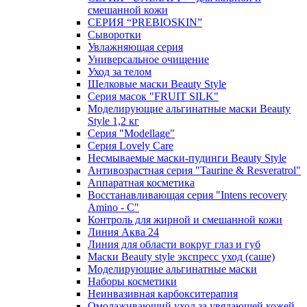
смешанной кожи
СЕРИЯ “PREBIOSKIN”
Сыворотки
Увлажняющая серия
Универсальное очищение
Уход за телом
Шелковые маски Beauty Style
Серия масок "FRUIT SILK"
Моделирующие альгинатные маски Beauty
Style 1,2 кг
Серия "Modellage"
Cерия Lovely Care
Несмываемые маски-пудинги Beauty Style
Антивозрастная серия "Taurine & Resveratrol"
Аппаратная косметика
Восстанавливающая серия "Intens recovery
Amino - C"
Контроль для жирной и смешанной кожи
Линия Аква 24
Линия для области вокруг глаз и губ
Маски Beauty style экспресс уход (саше)
Моделирующие альгинатные маски
Наборы косметики
Неинвазивная карбокситерапия
Омолаживающий уход за увядающей кожей