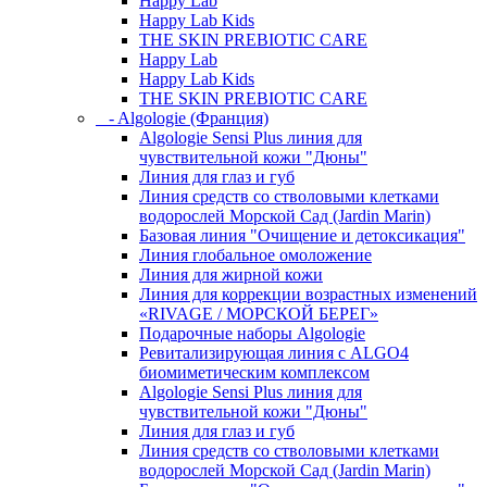
Happy Lab
Happy Lab Kids
THE SKIN PREBIOTIC CARE
Happy Lab
Happy Lab Kids
THE SKIN PREBIOTIC CARE
- Algologie (Франция)
Algologie Sensi Plus линия для
чувcтвительной кожи "Дюны"
Линия для глаз и губ
Линия средств со стволовыми клетками
водорослей Морской Сад (Jardin Marin)
Базовая линия "Очищение и детоксикация"
Линия глобальное омоложение
Линия для жирной кожи
Линия для коррекции возрастных изменений
«RIVAGE / МОРСКОЙ БЕРЕГ»
Подарочные наборы Algologie
Ревитализирующая линия с ALGO4
биомиметическим комплексом
Algologie Sensi Plus линия для
чувcтвительной кожи "Дюны"
Линия для глаз и губ
Линия средств со стволовыми клетками
водорослей Морской Сад (Jardin Marin)