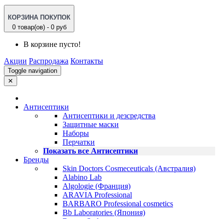
КОРЗИНА ПОКУПОК
0 товар(ов) - 0 руб
В корзине пусто!
Акции
Распродажа
Контакты
Toggle navigation
✕
Антисептики
Антисептики и дезсредства
Защитные маски
Наборы
Перчатки
Показать все Антисептики
Бренды
Skin Doctors Cosmeceuticals (Австралия)
Alabino Lab
Algologie (Франция)
ARAVIA Professional
BARBARO Professional cosmetics
Bb Laboratories (Япония)