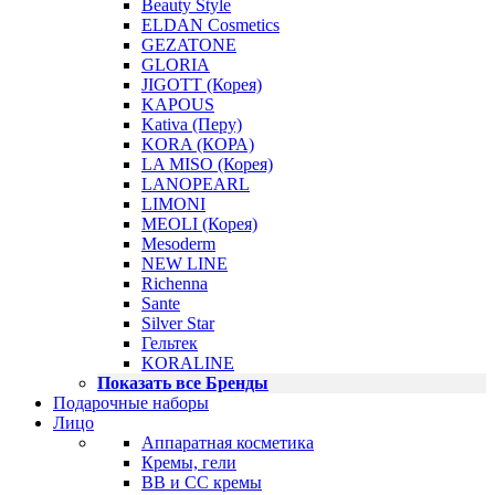
Beauty Style
ELDAN Cosmetics
GEZATONE
GLORIA
JIGOTT (Корея)
KAPOUS
Kativa (Перу)
KORA (КОРА)
LA MISO (Корея)
LANOPEARL
LIMONI
MEOLI (Корея)
Mesoderm
NEW LINE
Richenna
Sante
Silver Star
Гельтек
KORALINE
Показать все Бренды
Подарочные наборы
Лицо
Аппаратная косметика
Кремы, гели
BB и CC кремы