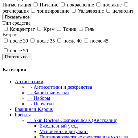
Пигментация
Питание
покраснение
постакне
регенерация
тонизирование
Увлажнение
целлюлит
Показать все
Тип средства
Концентрат
Крем
Тоник
Гель
Возраст
после 30
после 35
после 40
после 45
после 50
Показать все
Категории
Антисептики
- Антисептики и дезсредства
- Защитные маски
- Наборы
- Перчатки
Брашинги Kapous
Бренды
- Skin Doctors Cosmeceuticals (Австралия)
Ежедневный уход
Мгновенный результат
Противовозрастные средства для ухода за