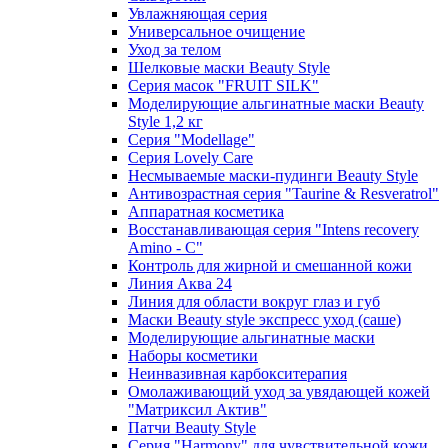
Увлажняющая серия
Универсальное очищение
Уход за телом
Шелковые маски Beauty Style
Серия масок "FRUIT SILK"
Моделирующие альгинатные маски Beauty
Style 1,2 кг
Серия "Modellage"
Cерия Lovely Care
Несмываемые маски-пудинги Beauty Style
Антивозрастная серия "Taurine & Resveratrol"
Аппаратная косметика
Восстанавливающая серия "Intens recovery
Amino - C"
Контроль для жирной и смешанной кожи
Линия Аква 24
Линия для области вокруг глаз и губ
Маски Beauty style экспресс уход (саше)
Моделирующие альгинатные маски
Наборы косметики
Неинвазивная карбокситерапия
Омолаживающий уход за увядающей кожей
"Матриксил Актив"
Патчи Beauty Style
Серия "Harmony" для чувствительной кожи