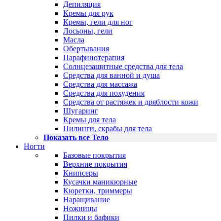
Депиляция
Кремы для рук
Кремы, гели для ног
Лосьоны, гели
Масла
Обертывания
Парафинотерапия
Солнцезащитные средства для тела
Средства для ванной и душа
Средства для массажа
Средства для похудения
Средства от растяжек и дряблости кожи
Шугаринг
Кремы для тела
Пилинги, скрабы для тела
Показать все Тело
Ногти
Базовые покрытия
Верхние покрытия
Книпсеры
Кусачки маникюрные
Кюретки, триммеры
Наращивание
Ножницы
Пилки и бафики