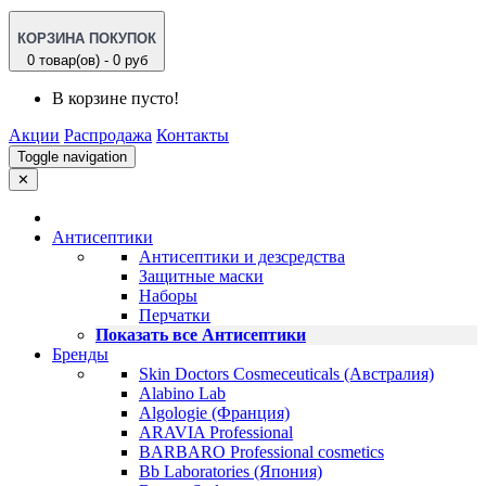
КОРЗИНА ПОКУПОК
0 товар(ов) - 0 руб
В корзине пусто!
Акции
Распродажа
Контакты
Toggle navigation
✕
Антисептики
Антисептики и дезсредства
Защитные маски
Наборы
Перчатки
Показать все Антисептики
Бренды
Skin Doctors Cosmeceuticals (Австралия)
Alabino Lab
Algologie (Франция)
ARAVIA Professional
BARBARO Professional cosmetics
Bb Laboratories (Япония)