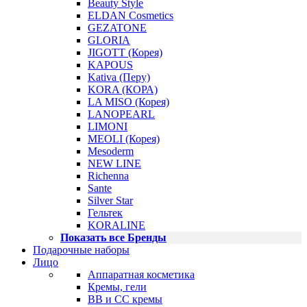
Beauty Style
ELDAN Cosmetics
GEZATONE
GLORIA
JIGOTT (Корея)
KAPOUS
Kativa (Перу)
KORA (КОРА)
LA MISO (Корея)
LANOPEARL
LIMONI
MEOLI (Корея)
Mesoderm
NEW LINE
Richenna
Sante
Silver Star
Гельтек
KORALINE
Показать все Бренды
Подарочные наборы
Лицо
Аппаратная косметика
Кремы, гели
BB и CC кремы