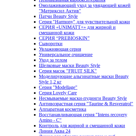
Омолаживающий уход за увядающей кожей
"Матриксил Актив"
Патчи Beauty Style
Серия "Harmony" для чувствительной кожи
СЕРИЯ «UNIMATT+» для жирной и
смешанной кожи
СЕРИЯ “PREBIOSKIN”
Сыворотки
Увлажняющая серия
Универсальное очищение
Уход за телом
Шелковые маски Beauty Style
Серия масок "FRUIT SILK"
Моделирующие альгинатные маски Beauty
Style 1,2 кг
Серия "Modellage"
Cерия Lovely Care
Несмываемые маски-пудинги Beauty Style
Антивозрастная серия "Taurine & Resveratrol"
Аппаратная косметика
Восстанавливающая серия "Intens recovery
Amino - C"
Контроль для жирной и смешанной кожи
Линия Аква 24