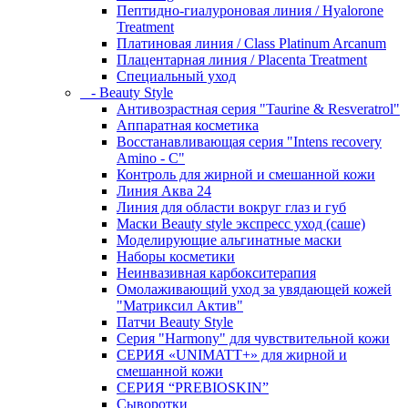
Пептидно-гиалуроновая линия / Hyalorone
Treatment
Платиновая линия / Class Platinum Arcanum
Плацентарная линия / Placenta Treatment
Специальный уход
- Beauty Style
Антивозрастная серия "Taurine & Resveratrol"
Аппаратная косметика
Восстанавливающая серия "Intens recovery
Amino - C"
Контроль для жирной и смешанной кожи
Линия Аква 24
Линия для области вокруг глаз и губ
Маски Beauty style экспресс уход (саше)
Моделирующие альгинатные маски
Наборы косметики
Неинвазивная карбокситерапия
Омолаживающий уход за увядающей кожей
"Матриксил Актив"
Патчи Beauty Style
Серия "Harmony" для чувствительной кожи
СЕРИЯ «UNIMATT+» для жирной и
смешанной кожи
СЕРИЯ “PREBIOSKIN”
Сыворотки