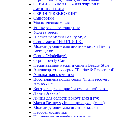
СЕРИЯ «UNIMATT+» для жирной и
смешанной кожи
СЕРИЯ “PREBIOSKIN”
Сыворотки
Увлажняющая серия
Универсальное очищение
Уход за телом
Шелковые маски Beauty Style
Серия масок "FRUIT SILK"
Моделирующие альгинатные маски Beauty
Style 1,2 кг
Серия "Modellage"
Cерия Lovely Care
Несмываемые маски-пудинги Beauty Style
Антивозрастная серия "Taurine & Resveratrol"
Аппаратная косметика
Восстанавливающая серия "Intens recovery
Amino - C"
Контроль для жирной и смешанной кожи
Линия Аква 24
Линия для области вокруг глаз и губ
Маски Beauty style экспресс уход (саше)
Моделирующие альгинатные маски
Наборы косметики
Неинвазивная карбокситерапия