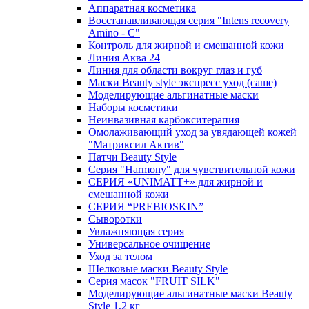
Аппаратная косметика
Восстанавливающая серия "Intens recovery
Amino - C"
Контроль для жирной и смешанной кожи
Линия Аква 24
Линия для области вокруг глаз и губ
Маски Beauty style экспресс уход (саше)
Моделирующие альгинатные маски
Наборы косметики
Неинвазивная карбокситерапия
Омолаживающий уход за увядающей кожей
"Матриксил Актив"
Патчи Beauty Style
Серия "Harmony" для чувствительной кожи
СЕРИЯ «UNIMATT+» для жирной и
смешанной кожи
СЕРИЯ “PREBIOSKIN”
Сыворотки
Увлажняющая серия
Универсальное очищение
Уход за телом
Шелковые маски Beauty Style
Серия масок "FRUIT SILK"
Моделирующие альгинатные маски Beauty
Style 1,2 кг