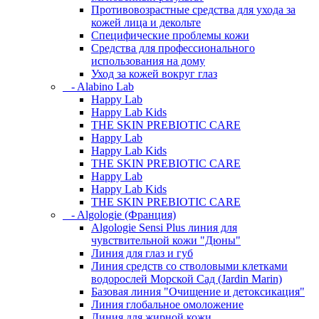
Противовозрастные средства для ухода за
кожей лица и декольте
Специфические проблемы кожи
Средства для профессионального
использования на дому
Уход за кожей вокруг глаз
- Alabino Lab
Happy Lab
Happy Lab Kids
THE SKIN PREBIOTIC CARE
Happy Lab
Happy Lab Kids
THE SKIN PREBIOTIC CARE
Happy Lab
Happy Lab Kids
THE SKIN PREBIOTIC CARE
- Algologie (Франция)
Algologie Sensi Plus линия для
чувcтвительной кожи "Дюны"
Линия для глаз и губ
Линия средств со стволовыми клетками
водорослей Морской Сад (Jardin Marin)
Базовая линия "Очищение и детоксикация"
Линия глобальное омоложение
Линия для жирной кожи