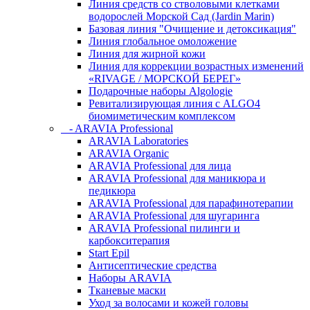
Линия средств со стволовыми клетками
водорослей Морской Сад (Jardin Marin)
Базовая линия "Очищение и детоксикация"
Линия глобальное омоложение
Линия для жирной кожи
Линия для коррекции возрастных изменений
«RIVAGE / МОРСКОЙ БЕРЕГ»
Подарочные наборы Algologie
Ревитализирующая линия с ALGO4
биомиметическим комплексом
- ARAVIA Professional
ARAVIA Laboratories
ARAVIA Organic
ARAVIA Professional для лица
ARAVIA Professional для маникюра и
педикюра
ARAVIA Professional для парафинотерапии
ARAVIA Professional для шугаринга
ARAVIA Professional пилинги и
карбокситерапия
Start Epil
Антисептические средства
Наборы ARAVIA
Тканевые маски
Уход за волосами и кожей головы