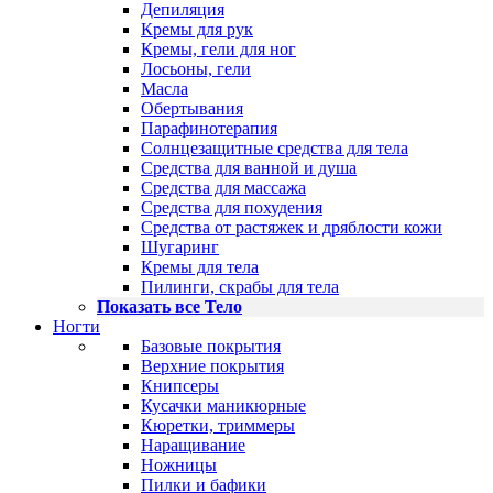
Депиляция
Кремы для рук
Кремы, гели для ног
Лосьоны, гели
Масла
Обертывания
Парафинотерапия
Солнцезащитные средства для тела
Средства для ванной и душа
Средства для массажа
Средства для похудения
Средства от растяжек и дряблости кожи
Шугаринг
Кремы для тела
Пилинги, скрабы для тела
Показать все Тело
Ногти
Базовые покрытия
Верхние покрытия
Книпсеры
Кусачки маникюрные
Кюретки, триммеры
Наращивание
Ножницы
Пилки и бафики