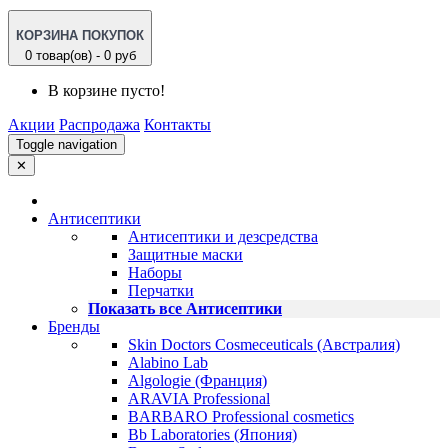
КОРЗИНА ПОКУПОК
0 товар(ов) - 0 руб
В корзине пусто!
Акции
Распродажа
Контакты
Toggle navigation
✕
Антисептики
Антисептики и дезсредства
Защитные маски
Наборы
Перчатки
Показать все Антисептики
Бренды
Skin Doctors Cosmeceuticals (Австралия)
Alabino Lab
Algologie (Франция)
ARAVIA Professional
BARBARO Professional cosmetics
Bb Laboratories (Япония)