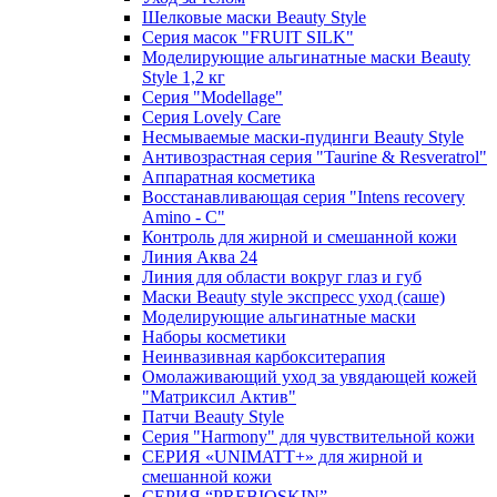
Шелковые маски Beauty Style
Серия масок "FRUIT SILK"
Моделирующие альгинатные маски Beauty
Style 1,2 кг
Серия "Modellage"
Cерия Lovely Care
Несмываемые маски-пудинги Beauty Style
Антивозрастная серия "Taurine & Resveratrol"
Аппаратная косметика
Восстанавливающая серия "Intens recovery
Amino - C"
Контроль для жирной и смешанной кожи
Линия Аква 24
Линия для области вокруг глаз и губ
Маски Beauty style экспресс уход (саше)
Моделирующие альгинатные маски
Наборы косметики
Неинвазивная карбокситерапия
Омолаживающий уход за увядающей кожей
"Матриксил Актив"
Патчи Beauty Style
Серия "Harmony" для чувствительной кожи
СЕРИЯ «UNIMATT+» для жирной и
смешанной кожи
СЕРИЯ “PREBIOSKIN”