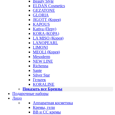
Beauty Style
ELDAN Cosmetics
GEZATONE
GLORIA
JIGOTT (Корея)
KAPOUS
Kativa (Перу)
KORA (КОРА)
LA MISO (Корея)
LANOPEARL
LIMONI
MEOLI (Корея)
Mesoderm
NEW LINE
Richenna
Sante
Silver Star
Гельтек
KORALINE
Показать все Бренды
Подарочные наборы
Лицо
Аппаратная косметика
Кремы, гели
BB и CC кремы