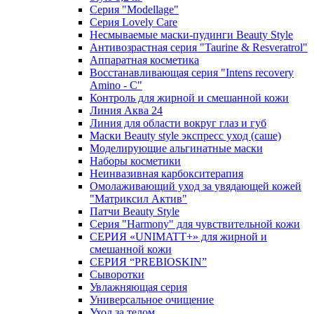
Серия "Modellage"
Cерия Lovely Care
Несмываемые маски-пудинги Beauty Style
Антивозрастная серия "Taurine & Resveratrol"
Аппаратная косметика
Восстанавливающая серия "Intens recovery
Amino - C"
Контроль для жирной и смешанной кожи
Линия Аква 24
Линия для области вокруг глаз и губ
Маски Beauty style экспресс уход (саше)
Моделирующие альгинатные маски
Наборы косметики
Неинвазивная карбокситерапия
Омолаживающий уход за увядающей кожей
"Матриксил Актив"
Патчи Beauty Style
Серия "Harmony" для чувствительной кожи
СЕРИЯ «UNIMATT+» для жирной и
смешанной кожи
СЕРИЯ “PREBIOSKIN”
Сыворотки
Увлажняющая серия
Универсальное очищение
Уход за телом