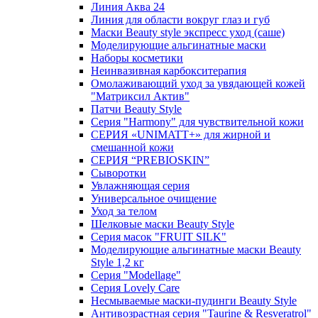
Линия Аква 24
Линия для области вокруг глаз и губ
Маски Beauty style экспресс уход (саше)
Моделирующие альгинатные маски
Наборы косметики
Неинвазивная карбокситерапия
Омолаживающий уход за увядающей кожей
"Матриксил Актив"
Патчи Beauty Style
Серия "Harmony" для чувствительной кожи
СЕРИЯ «UNIMATT+» для жирной и
смешанной кожи
СЕРИЯ “PREBIOSKIN”
Сыворотки
Увлажняющая серия
Универсальное очищение
Уход за телом
Шелковые маски Beauty Style
Серия масок "FRUIT SILK"
Моделирующие альгинатные маски Beauty
Style 1,2 кг
Серия "Modellage"
Cерия Lovely Care
Несмываемые маски-пудинги Beauty Style
Антивозрастная серия "Taurine & Resveratrol"