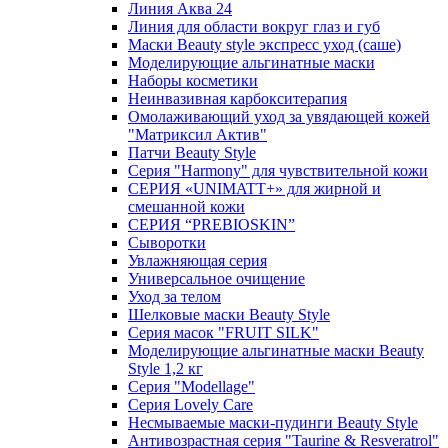
Линия Аква 24
Линия для области вокруг глаз и губ
Маски Beauty style экспресс уход (саше)
Моделирующие альгинатные маски
Наборы косметики
Неинвазивная карбокситерапия
Омолаживающий уход за увядающей кожей
"Матриксил Актив"
Патчи Beauty Style
Серия "Harmony" для чувствительной кожи
СЕРИЯ «UNIMATT+» для жирной и
смешанной кожи
СЕРИЯ “PREBIOSKIN”
Сыворотки
Увлажняющая серия
Универсальное очищение
Уход за телом
Шелковые маски Beauty Style
Серия масок "FRUIT SILK"
Моделирующие альгинатные маски Beauty
Style 1,2 кг
Серия "Modellage"
Cерия Lovely Care
Несмываемые маски-пудинги Beauty Style
Антивозрастная серия "Taurine & Resveratrol"