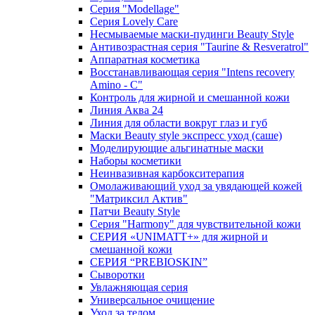
Серия "Modellage"
Cерия Lovely Care
Несмываемые маски-пудинги Beauty Style
Антивозрастная серия "Taurine & Resveratrol"
Аппаратная косметика
Восстанавливающая серия "Intens recovery
Amino - C"
Контроль для жирной и смешанной кожи
Линия Аква 24
Линия для области вокруг глаз и губ
Маски Beauty style экспресс уход (саше)
Моделирующие альгинатные маски
Наборы косметики
Неинвазивная карбокситерапия
Омолаживающий уход за увядающей кожей
"Матриксил Актив"
Патчи Beauty Style
Серия "Harmony" для чувствительной кожи
СЕРИЯ «UNIMATT+» для жирной и
смешанной кожи
СЕРИЯ “PREBIOSKIN”
Сыворотки
Увлажняющая серия
Универсальное очищение
Уход за телом