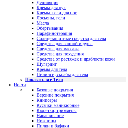
Депиляция
Кремы для рук
Кремы, гели для ног
Лосьоны, гели
Масла
Обертывания
Парафинотерапия
Солнцезащитные средства для тела
Средства для ванной и душа
Средства для массажа
Средства для похудения
Средства от растяжек и дряблости кожи
Шугаринг
Кремы для тела
Пилинги, скрабы для тела
Показать все Тело
Ногти
Базовые покрытия
Верхние покрытия
Книпсеры
Кусачки маникюрные
Кюретки, триммеры
Наращивание
Ножницы
Пилки и бафики