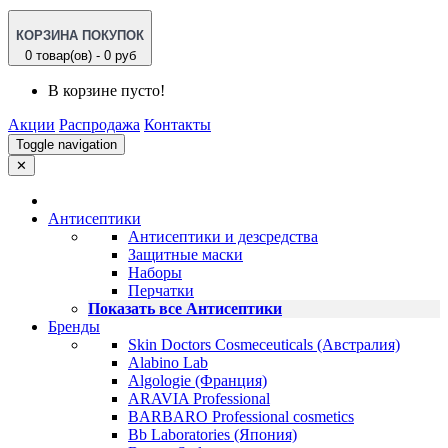
КОРЗИНА ПОКУПОК
0 товар(ов) - 0 руб
В корзине пусто!
Акции
Распродажа
Контакты
Toggle navigation
✕
Антисептики
Антисептики и дезсредства
Защитные маски
Наборы
Перчатки
Показать все Антисептики
Бренды
Skin Doctors Cosmeceuticals (Австралия)
Alabino Lab
Algologie (Франция)
ARAVIA Professional
BARBARO Professional cosmetics
Bb Laboratories (Япония)