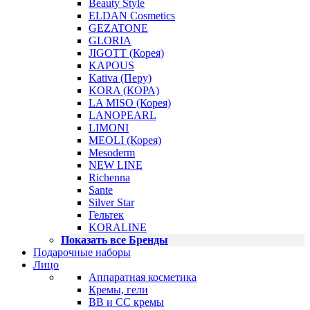
Beauty Style
ELDAN Cosmetics
GEZATONE
GLORIA
JIGOTT (Корея)
KAPOUS
Kativa (Перу)
KORA (КОРА)
LA MISO (Корея)
LANOPEARL
LIMONI
MEOLI (Корея)
Mesoderm
NEW LINE
Richenna
Sante
Silver Star
Гельтек
KORALINE
Показать все Бренды
Подарочные наборы
Лицо
Аппаратная косметика
Кремы, гели
BB и CC кремы