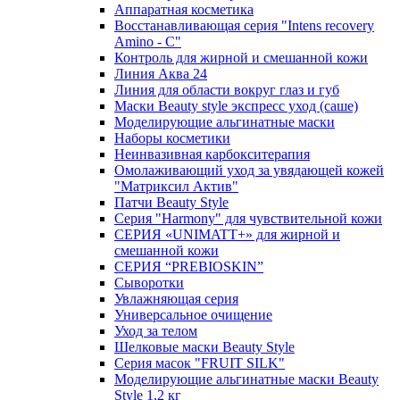
Аппаратная косметика
Восстанавливающая серия "Intens recovery
Amino - C"
Контроль для жирной и смешанной кожи
Линия Аква 24
Линия для области вокруг глаз и губ
Маски Beauty style экспресс уход (саше)
Моделирующие альгинатные маски
Наборы косметики
Неинвазивная карбокситерапия
Омолаживающий уход за увядающей кожей
"Матриксил Актив"
Патчи Beauty Style
Серия "Harmony" для чувствительной кожи
СЕРИЯ «UNIMATT+» для жирной и
смешанной кожи
СЕРИЯ “PREBIOSKIN”
Сыворотки
Увлажняющая серия
Универсальное очищение
Уход за телом
Шелковые маски Beauty Style
Серия масок "FRUIT SILK"
Моделирующие альгинатные маски Beauty
Style 1,2 кг