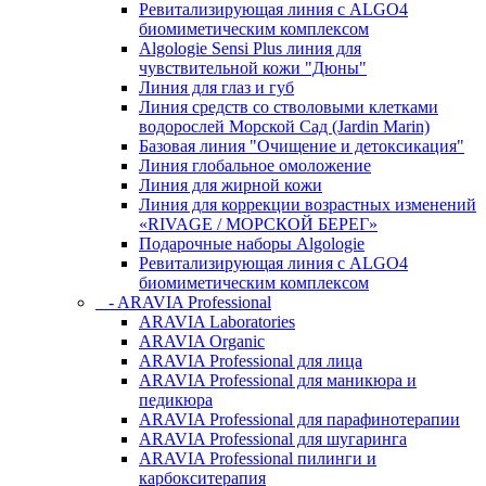
Ревитализирующая линия с ALGO4
биомиметическим комплексом
Algologie Sensi Plus линия для
чувcтвительной кожи "Дюны"
Линия для глаз и губ
Линия средств со стволовыми клетками
водорослей Морской Сад (Jardin Marin)
Базовая линия "Очищение и детоксикация"
Линия глобальное омоложение
Линия для жирной кожи
Линия для коррекции возрастных изменений
«RIVAGE / МОРСКОЙ БЕРЕГ»
Подарочные наборы Algologie
Ревитализирующая линия с ALGO4
биомиметическим комплексом
- ARAVIA Professional
ARAVIA Laboratories
ARAVIA Organic
ARAVIA Professional для лица
ARAVIA Professional для маникюра и
педикюра
ARAVIA Professional для парафинотерапии
ARAVIA Professional для шугаринга
ARAVIA Professional пилинги и
карбокситерапия