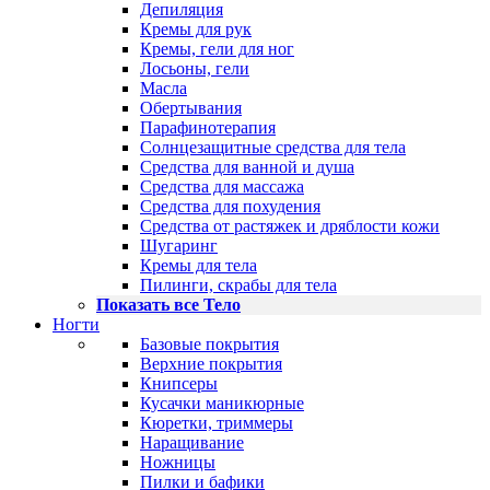
Депиляция
Кремы для рук
Кремы, гели для ног
Лосьоны, гели
Масла
Обертывания
Парафинотерапия
Солнцезащитные средства для тела
Средства для ванной и душа
Средства для массажа
Средства для похудения
Средства от растяжек и дряблости кожи
Шугаринг
Кремы для тела
Пилинги, скрабы для тела
Показать все Тело
Ногти
Базовые покрытия
Верхние покрытия
Книпсеры
Кусачки маникюрные
Кюретки, триммеры
Наращивание
Ножницы
Пилки и бафики