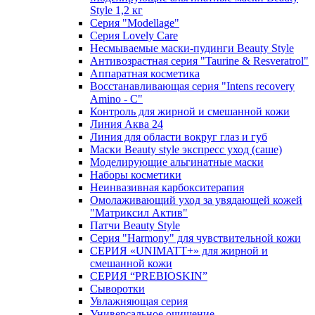
Style 1,2 кг
Серия "Modellage"
Cерия Lovely Care
Несмываемые маски-пудинги Beauty Style
Антивозрастная серия "Taurine & Resveratrol"
Аппаратная косметика
Восстанавливающая серия "Intens recovery
Amino - C"
Контроль для жирной и смешанной кожи
Линия Аква 24
Линия для области вокруг глаз и губ
Маски Beauty style экспресс уход (саше)
Моделирующие альгинатные маски
Наборы косметики
Неинвазивная карбокситерапия
Омолаживающий уход за увядающей кожей
"Матриксил Актив"
Патчи Beauty Style
Серия "Harmony" для чувствительной кожи
СЕРИЯ «UNIMATT+» для жирной и
смешанной кожи
СЕРИЯ “PREBIOSKIN”
Сыворотки
Увлажняющая серия
Универсальное очищение