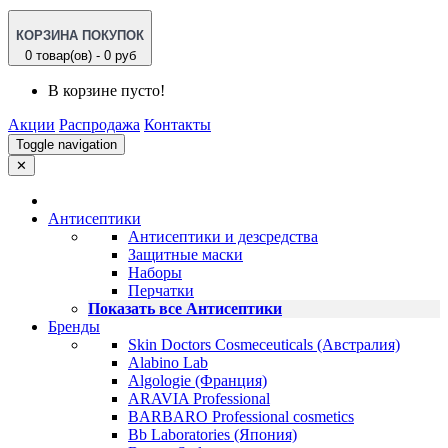
КОРЗИНА ПОКУПОК
0 товар(ов) - 0 руб
В корзине пусто!
Акции
Распродажа
Контакты
Toggle navigation
✕
Антисептики
Антисептики и дезсредства
Защитные маски
Наборы
Перчатки
Показать все Антисептики
Бренды
Skin Doctors Cosmeceuticals (Австралия)
Alabino Lab
Algologie (Франция)
ARAVIA Professional
BARBARO Professional cosmetics
Bb Laboratories (Япония)