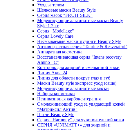
Уход за телом
Шелковые маски Beauty Style
Серия масок "FRUIT SILK"
Моделирующие альгинатные маски Beauty
Style 1,2 кг
Серия "Modellage"
Cерия Lovely Care
Несмываемые маски-пудинги Beauty Style
Антивозрастная серия "Taurine & Resveratrol"
Аппаратная косметика
Восстанавливающая серия "Intens recovery
Amino - C"
Контроль для жирной и смешанной кожи
Линия Аква 24
Линия для области вокруг глаз и губ
Маски Beauty style экспресс уход (саше)
Моделирующие альгинатные маски
Наборы косметики
Неинвазивная карбокситерапия
Омолаживающий уход за увядающей кожей
"Матриксил Актив"
Патчи Beauty Style
Серия "Harmony" для чувствительной кожи
СЕРИЯ «UNIMATT+» для жирной и