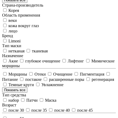
Показать все
Страна-производитель
Корея
Область применения
веки
кожа вокруг глаз
лицо
Бренд
Limoni
Тип маски
нетканая
тканевая
Назначение
Акне
глубокое очищение
Лифтинг
Мимические
морщины
Морщины
Отеки
Очищение
Пигментация
Питание
постакне
расширенные поры
регенерация
Темные круги
Увлажнение
Показать все
Тип средства
набор
Патчи
Маска
Возраст
после 30
после 35
после 40
после 45