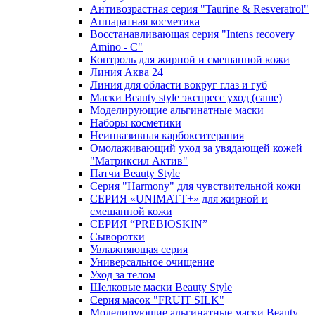
Антивозрастная серия "Taurine & Resveratrol"
Аппаратная косметика
Восстанавливающая серия "Intens recovery
Amino - C"
Контроль для жирной и смешанной кожи
Линия Аква 24
Линия для области вокруг глаз и губ
Маски Beauty style экспресс уход (саше)
Моделирующие альгинатные маски
Наборы косметики
Неинвазивная карбокситерапия
Омолаживающий уход за увядающей кожей
"Матриксил Актив"
Патчи Beauty Style
Серия "Harmony" для чувствительной кожи
СЕРИЯ «UNIMATT+» для жирной и
смешанной кожи
СЕРИЯ “PREBIOSKIN”
Сыворотки
Увлажняющая серия
Универсальное очищение
Уход за телом
Шелковые маски Beauty Style
Серия масок "FRUIT SILK"
Моделирующие альгинатные маски Beauty