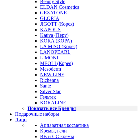
Beauty Style
ELDAN Cosmetics
GEZATONE
GLORIA
JIGOTT (Корея)
KAPOUS
Kativa (Перу)
KORA (КОРА)
LA MISO (Корея)
LANOPEARL
LIMONI
MEOLI (Корея)
Mesoderm
NEW LINE
Richenna
Sante
Silver Star
Гельтек
KORALINE
Показать все Бренды
Подарочные наборы
Лицо
Аппаратная косметика
Кремы, гели
BB и CC кремы