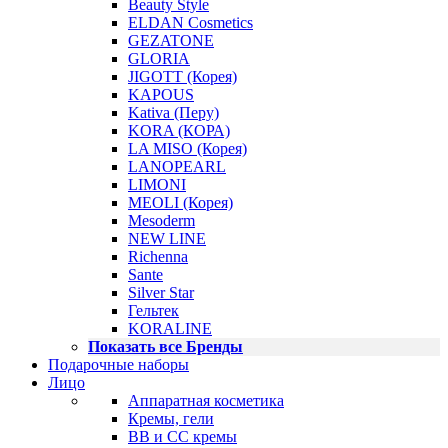
Beauty Style
ELDAN Cosmetics
GEZATONE
GLORIA
JIGOTT (Корея)
KAPOUS
Kativa (Перу)
KORA (КОРА)
LA MISO (Корея)
LANOPEARL
LIMONI
MEOLI (Корея)
Mesoderm
NEW LINE
Richenna
Sante
Silver Star
Гельтек
KORALINE
Показать все Бренды
Подарочные наборы
Лицо
Аппаратная косметика
Кремы, гели
BB и CC кремы