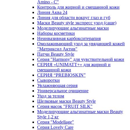
Amino - C"
Контроль для жирной и смешанной кожи
Линия Аква 24
Линия для области вокруг глаз и губ
Маски Beauty style экспресс уход (саше)
Моделирующие альгинатные маски
Наборы косметики
Неинвазивная карбокситерапия
Омолаживающий уход за увядающей кожей
"Матриксил Актив"
Патчи Beauty Style
Серия "Harmony" для чувствительной кожи
СЕРИЯ «UNIMATT+» для жирной и
смешанной кожи
СЕРИЯ “PREBIOSKIN”
Сыворотки
Увлажняющая серия
Универсальное очищение
Уход за телом
Шелковые маски Beauty Style
Серия масок "FRUIT SILK"
Моделирующие альгинатные маски Beauty
Style 1,2 кг
Серия "Modellage"
Cерия Lovely Care