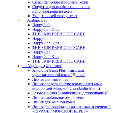
Специфические проблемы кожи
Средства для профессионального
использования на дому
Уход за кожей вокруг глаз
- Alabino Lab
Happy Lab
Happy Lab Kids
THE SKIN PREBIOTIC CARE
Happy Lab
Happy Lab Kids
THE SKIN PREBIOTIC CARE
Happy Lab
Happy Lab Kids
THE SKIN PREBIOTIC CARE
- Algologie (Франция)
Algologie Sensi Plus линия для
чувcтвительной кожи "Дюны"
Линия для глаз и губ
Линия средств со стволовыми клетками
водорослей Морской Сад (Jardin Marin)
Базовая линия "Очищение и детоксикация"
Линия глобальное омоложение
Линия для жирной кожи
Линия для коррекции возрастных изменений
«RIVAGE / МОРСКОЙ БЕРЕГ»