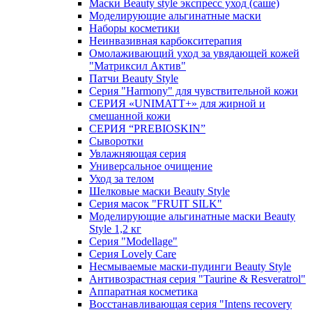
Маски Beauty style экспресс уход (саше)
Моделирующие альгинатные маски
Наборы косметики
Неинвазивная карбокситерапия
Омолаживающий уход за увядающей кожей
"Матриксил Актив"
Патчи Beauty Style
Серия "Harmony" для чувствительной кожи
СЕРИЯ «UNIMATT+» для жирной и
смешанной кожи
СЕРИЯ “PREBIOSKIN”
Сыворотки
Увлажняющая серия
Универсальное очищение
Уход за телом
Шелковые маски Beauty Style
Серия масок "FRUIT SILK"
Моделирующие альгинатные маски Beauty
Style 1,2 кг
Серия "Modellage"
Cерия Lovely Care
Несмываемые маски-пудинги Beauty Style
Антивозрастная серия "Taurine & Resveratrol"
Аппаратная косметика
Восстанавливающая серия "Intens recovery