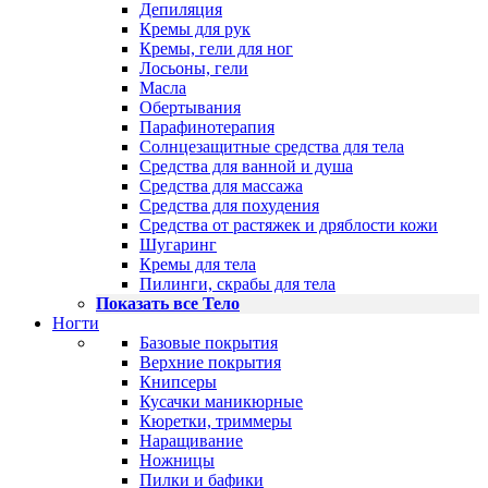
Депиляция
Кремы для рук
Кремы, гели для ног
Лосьоны, гели
Масла
Обертывания
Парафинотерапия
Солнцезащитные средства для тела
Средства для ванной и душа
Средства для массажа
Средства для похудения
Средства от растяжек и дряблости кожи
Шугаринг
Кремы для тела
Пилинги, скрабы для тела
Показать все Тело
Ногти
Базовые покрытия
Верхние покрытия
Книпсеры
Кусачки маникюрные
Кюретки, триммеры
Наращивание
Ножницы
Пилки и бафики