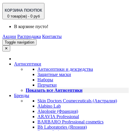
КОРЗИНА ПОКУПОК
0 товар(ов) - 0 руб
В корзине пусто!
Акции
Распродажа
Контакты
Toggle navigation
✕
Антисептики
Антисептики и дезсредства
Защитные маски
Наборы
Перчатки
Показать все Антисептики
Бренды
Skin Doctors Cosmeceuticals (Австралия)
Alabino Lab
Algologie (Франция)
ARAVIA Professional
BARBARO Professional cosmetics
Bb Laboratories (Япония)