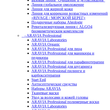
Базовая линия "Очищение и детоксикация"
Линия глобальное омоложение
Линия для жирной кожи
Линия для коррекции возрастных изменений
«RIVAGE / МОРСКОЙ БЕРЕГ»
Подарочные наборы Algologie
Ревитализирующая линия с ALGO4
биомиметическим комплексом
- ARAVIA Professional
ARAVIA Laboratories
ARAVIA Organic
ARAVIA Professional для лица
ARAVIA Professional для маникюра и
педикюра
ARAVIA Professional для парафинотерапии
ARAVIA Professional для шугаринга
ARAVIA Professional пилинги и
карбокситерапия
Start Epil
Антисептические средства
Наборы ARAVIA
Тканевые маски
Уход за волосами и кожей головы
ARAVIA Professional полимерные воски
ARAVIA Laboratories