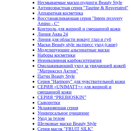
Несмываемые маски-пудинги Beauty Style
Антивозрастная серия "Taurine & Resveratrol"
Аппаратная косметика
Восстанавливающая серия "Intens recovery
Amino - C"
Контроль для жирной и смешанной кожи
Линия Аква 24
Линия для области вокруг глаз и губ
Маски Beauty style экспресс уход (саше)
Моделирующие альгинатные маски
Наборы косметики
Неинвазивная карбокситерапия
Омолаживающий уход за увядающей кожей
"Матриксил Актив"
Патчи Beauty Style
Серия "Harmony" для чувствительной кожи
СЕРИЯ «UNIMATT+» для жирной и
смешанной кожи
СЕРИЯ “PREBIOSKIN”
Сыворотки
Увлажняющая серия
Универсальное очищение
Уход за телом
Шелковые маски Beauty Style
Серия масок "FRUIT SILK"