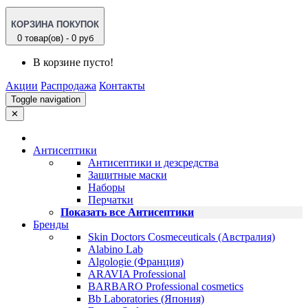
КОРЗИНА ПОКУПОК
0 товар(ов) - 0 руб
В корзине пусто!
Акции
Распродажа
Контакты
Toggle navigation
✕
Антисептики
Антисептики и дезсредства
Защитные маски
Наборы
Перчатки
Показать все Антисептики
Бренды
Skin Doctors Cosmeceuticals (Австралия)
Alabino Lab
Algologie (Франция)
ARAVIA Professional
BARBARO Professional cosmetics
Bb Laboratories (Япония)