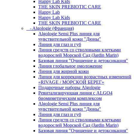
Happy Lab Kids
THE SKIN PREBIOTIC CARE
Happy Lab
Happy Lab Kids
THE SKIN PREBIOTIC CARE
- Algologie (Франция)
Algologie Sensi Plus линия для
чувcтвительной кожи "Дюны"
Линия для глаз и губ
Линия средств со стволовыми клетками
водорослей Морской Сад (Jardin Marin)
Базовая линия "Очищение и детоксикация"
Линия глобальное омоложение
Линия для жирной кожи
Линия для коррекции возрастных изменений
«RIVAGE / МОРСКОЙ БЕРЕГ»
Подарочные наборы Algologie
Ревитализирующая линия с ALGO4
биомиметическим комплексом
Algologie Sensi Plus линия для
чувcтвительной кожи "Дюны"
Линия для глаз и губ
Линия средств со стволовыми клетками
водорослей Морской Сад (Jardin Marin)
Базовая линия "Очищение и детоксикация"