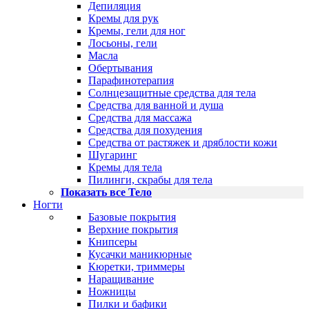
Депиляция
Кремы для рук
Кремы, гели для ног
Лосьоны, гели
Масла
Обертывания
Парафинотерапия
Солнцезащитные средства для тела
Средства для ванной и душа
Средства для массажа
Средства для похудения
Средства от растяжек и дряблости кожи
Шугаринг
Кремы для тела
Пилинги, скрабы для тела
Показать все Тело
Ногти
Базовые покрытия
Верхние покрытия
Книпсеры
Кусачки маникюрные
Кюретки, триммеры
Наращивание
Ножницы
Пилки и бафики