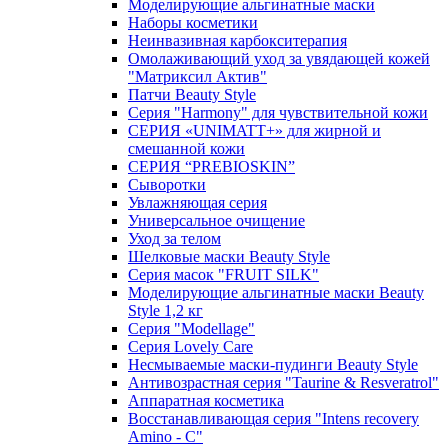
Моделирующие альгинатные маски
Наборы косметики
Неинвазивная карбокситерапия
Омолаживающий уход за увядающей кожей
"Матриксил Актив"
Патчи Beauty Style
Серия "Harmony" для чувствительной кожи
СЕРИЯ «UNIMATT+» для жирной и
смешанной кожи
СЕРИЯ “PREBIOSKIN”
Сыворотки
Увлажняющая серия
Универсальное очищение
Уход за телом
Шелковые маски Beauty Style
Серия масок "FRUIT SILK"
Моделирующие альгинатные маски Beauty
Style 1,2 кг
Серия "Modellage"
Cерия Lovely Care
Несмываемые маски-пудинги Beauty Style
Антивозрастная серия "Taurine & Resveratrol"
Аппаратная косметика
Восстанавливающая серия "Intens recovery
Amino - C"