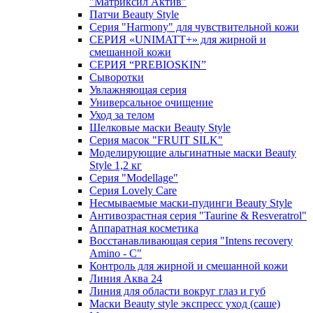
"Матриксил Актив"
Патчи Beauty Style
Серия "Harmony" для чувствительной кожи
СЕРИЯ «UNIMATT+» для жирной и
смешанной кожи
СЕРИЯ “PREBIOSKIN”
Сыворотки
Увлажняющая серия
Универсальное очищение
Уход за телом
Шелковые маски Beauty Style
Серия масок "FRUIT SILK"
Моделирующие альгинатные маски Beauty
Style 1,2 кг
Серия "Modellage"
Cерия Lovely Care
Несмываемые маски-пудинги Beauty Style
Антивозрастная серия "Taurine & Resveratrol"
Аппаратная косметика
Восстанавливающая серия "Intens recovery
Amino - C"
Контроль для жирной и смешанной кожи
Линия Аква 24
Линия для области вокруг глаз и губ
Маски Beauty style экспресс уход (саше)