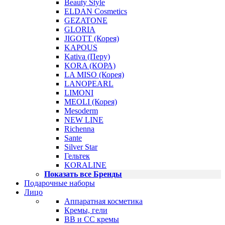
Beauty Style
ELDAN Cosmetics
GEZATONE
GLORIA
JIGOTT (Корея)
KAPOUS
Kativa (Перу)
KORA (КОРА)
LA MISO (Корея)
LANOPEARL
LIMONI
MEOLI (Корея)
Mesoderm
NEW LINE
Richenna
Sante
Silver Star
Гельтек
KORALINE
Показать все Бренды
Подарочные наборы
Лицо
Аппаратная косметика
Кремы, гели
BB и CC кремы