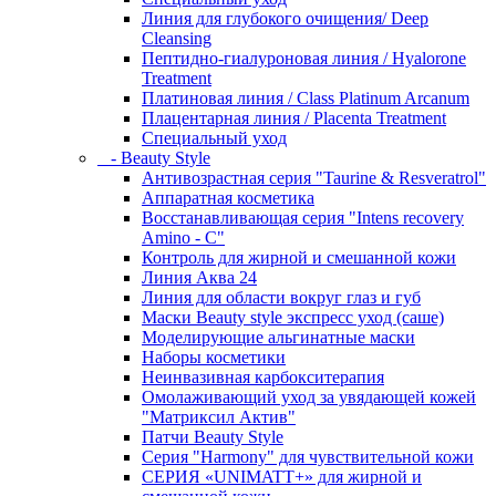
Линия для глубокого очищения/ Deep
Cleansing
Пептидно-гиалуроновая линия / Hyalorone
Treatment
Платиновая линия / Class Platinum Arcanum
Плацентарная линия / Placenta Treatment
Специальный уход
- Beauty Style
Антивозрастная серия "Taurine & Resveratrol"
Аппаратная косметика
Восстанавливающая серия "Intens recovery
Amino - C"
Контроль для жирной и смешанной кожи
Линия Аква 24
Линия для области вокруг глаз и губ
Маски Beauty style экспресс уход (саше)
Моделирующие альгинатные маски
Наборы косметики
Неинвазивная карбокситерапия
Омолаживающий уход за увядающей кожей
"Матриксил Актив"
Патчи Beauty Style
Серия "Harmony" для чувствительной кожи
СЕРИЯ «UNIMATT+» для жирной и