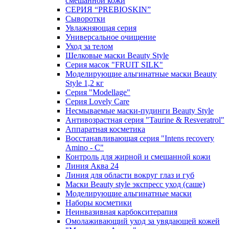
смешанной кожи
СЕРИЯ “PREBIOSKIN”
Сыворотки
Увлажняющая серия
Универсальное очищение
Уход за телом
Шелковые маски Beauty Style
Серия масок "FRUIT SILK"
Моделирующие альгинатные маски Beauty
Style 1,2 кг
Серия "Modellage"
Cерия Lovely Care
Несмываемые маски-пудинги Beauty Style
Антивозрастная серия "Taurine & Resveratrol"
Аппаратная косметика
Восстанавливающая серия "Intens recovery
Amino - C"
Контроль для жирной и смешанной кожи
Линия Аква 24
Линия для области вокруг глаз и губ
Маски Beauty style экспресс уход (саше)
Моделирующие альгинатные маски
Наборы косметики
Неинвазивная карбокситерапия
Омолаживающий уход за увядающей кожей