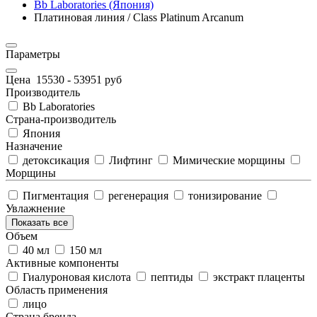
Bb Laboratories (Япония)
Платиновая линия / Class Platinum Arcanum
Параметры
Цена
15530
-
53951
руб
Производитель
Bb Laboratories
Страна-производитель
Япония
Назначение
детоксикация
Лифтинг
Мимические морщины
Морщины
Пигментация
регенерация
тонизирование
Увлажнение
Показать все
Объем
40 мл
150 мл
Активные компоненты
Гиалуроновая кислота
пептиды
экстракт плаценты
Область применения
лицо
Страна бренда