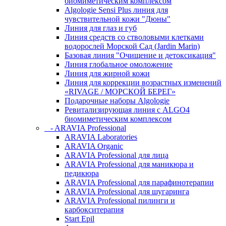
биомиметическим комплексом
Algologie Sensi Plus линия для
чувcтвительной кожи "Дюны"
Линия для глаз и губ
Линия средств со стволовыми клетками
водорослей Морской Сад (Jardin Marin)
Базовая линия "Очищение и детоксикация"
Линия глобальное омоложение
Линия для жирной кожи
Линия для коррекции возрастных изменений
«RIVAGE / МОРСКОЙ БЕРЕГ»
Подарочные наборы Algologie
Ревитализирующая линия с ALGO4
биомиметическим комплексом
- ARAVIA Professional
ARAVIA Laboratories
ARAVIA Organic
ARAVIA Professional для лица
ARAVIA Professional для маникюра и
педикюра
ARAVIA Professional для парафинотерапии
ARAVIA Professional для шугаринга
ARAVIA Professional пилинги и
карбокситерапия
Start Epil