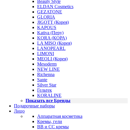
Beauty Style
ELDAN Cosmetics
GEZATONE
GLORIA
JIGOTT (Корея)
KAPOUS
Kativa (Перу)
KORA (КОРА)
LA MISO (Корея)
LANOPEARL
LIMONI
MEOLI (Корея)
Mesoderm
NEW LINE
Richenna
Sante
Silver Star
Гельтек
KORALINE
Показать все Бренды
Подарочные наборы
Лицо
Аппаратная косметика
Кремы, гели
BB и CC кремы