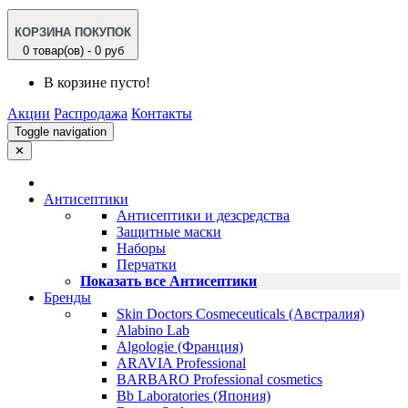
КОРЗИНА ПОКУПОК
0 товар(ов) - 0 руб
В корзине пусто!
Акции
Распродажа
Контакты
Toggle navigation
✕
Антисептики
Антисептики и дезсредства
Защитные маски
Наборы
Перчатки
Показать все Антисептики
Бренды
Skin Doctors Cosmeceuticals (Австралия)
Alabino Lab
Algologie (Франция)
ARAVIA Professional
BARBARO Professional cosmetics
Bb Laboratories (Япония)