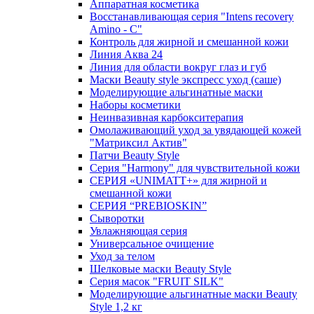
Аппаратная косметика
Восстанавливающая серия "Intens recovery
Amino - C"
Контроль для жирной и смешанной кожи
Линия Аква 24
Линия для области вокруг глаз и губ
Маски Beauty style экспресс уход (саше)
Моделирующие альгинатные маски
Наборы косметики
Неинвазивная карбокситерапия
Омолаживающий уход за увядающей кожей
"Матриксил Актив"
Патчи Beauty Style
Серия "Harmony" для чувствительной кожи
СЕРИЯ «UNIMATT+» для жирной и
смешанной кожи
СЕРИЯ “PREBIOSKIN”
Сыворотки
Увлажняющая серия
Универсальное очищение
Уход за телом
Шелковые маски Beauty Style
Серия масок "FRUIT SILK"
Моделирующие альгинатные маски Beauty
Style 1,2 кг