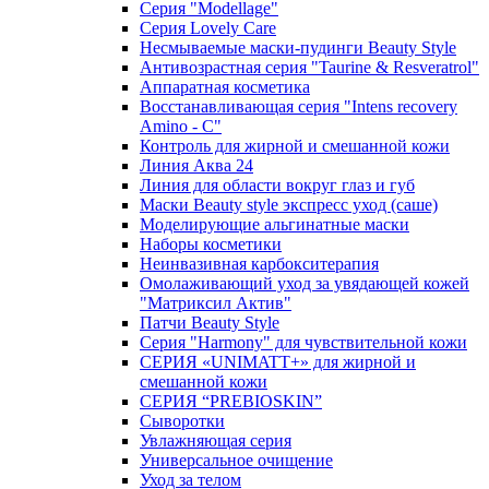
Серия "Modellage"
Cерия Lovely Care
Несмываемые маски-пудинги Beauty Style
Антивозрастная серия "Taurine & Resveratrol"
Аппаратная косметика
Восстанавливающая серия "Intens recovery
Amino - C"
Контроль для жирной и смешанной кожи
Линия Аква 24
Линия для области вокруг глаз и губ
Маски Beauty style экспресс уход (саше)
Моделирующие альгинатные маски
Наборы косметики
Неинвазивная карбокситерапия
Омолаживающий уход за увядающей кожей
"Матриксил Актив"
Патчи Beauty Style
Серия "Harmony" для чувствительной кожи
СЕРИЯ «UNIMATT+» для жирной и
смешанной кожи
СЕРИЯ “PREBIOSKIN”
Сыворотки
Увлажняющая серия
Универсальное очищение
Уход за телом