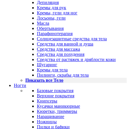
Депиляция
Кремы для рук
Кремы, гели для ног
Лосьоны, гели
Масла
Обертывания
Парафинотерапия
Солнцезащитные средства для тела
Средства для ванной и душа
Средства для массажа
Средства для похудения
Средства от растяжек и дряблости кожи
Шугаринг
Кремы для тела
Пилинги, скрабы для тела
Показать все Тело
Ногти
Базовые покрытия
Верхние покрытия
Книпсеры
Кусачки маникюрные
Кюретки, триммеры
Наращивание
Ножницы
Пилки и бафики