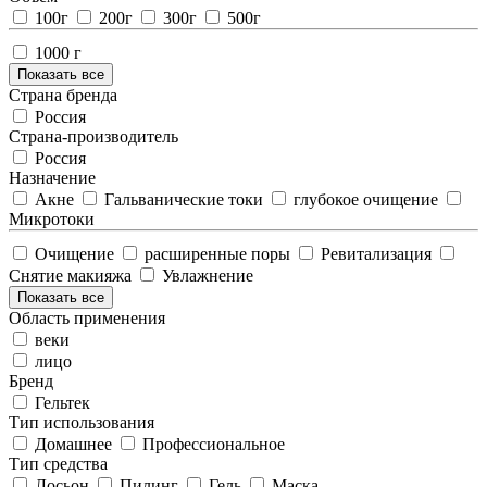
100г
200г
300г
500г
1000 г
Показать все
Страна бренда
Россия
Страна-производитель
Россия
Назначение
Акне
Гальванические токи
глубокое очищение
Микротоки
Очищение
расширенные поры
Ревитализация
Снятие макияжа
Увлажнение
Показать все
Область применения
веки
лицо
Бренд
Гельтек
Тип использования
Домашнее
Профессиональное
Тип средства
Лосьон
Пилинг
Гель
Маска