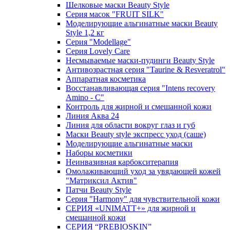
Шелковые маски Beauty Style
Серия масок "FRUIT SILK"
Моделирующие альгинатные маски Beauty
Style 1,2 кг
Серия "Modellage"
Cерия Lovely Care
Несмываемые маски-пудинги Beauty Style
Антивозрастная серия "Taurine & Resveratrol"
Аппаратная косметика
Восстанавливающая серия "Intens recovery
Amino - C"
Контроль для жирной и смешанной кожи
Линия Аква 24
Линия для области вокруг глаз и губ
Маски Beauty style экспресс уход (саше)
Моделирующие альгинатные маски
Наборы косметики
Неинвазивная карбокситерапия
Омолаживающий уход за увядающей кожей
"Матриксил Актив"
Патчи Beauty Style
Серия "Harmony" для чувствительной кожи
СЕРИЯ «UNIMATT+» для жирной и
смешанной кожи
СЕРИЯ “PREBIOSKIN”