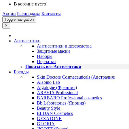
В корзине пусто!
Акции
Распродажа
Контакты
Toggle navigation
✕
Антисептики
Антисептики и дезсредства
Защитные маски
Наборы
Перчатки
Показать все Антисептики
Бренды
Skin Doctors Cosmeceuticals (Австралия)
Alabino Lab
Algologie (Франция)
ARAVIA Professional
BARBARO Professional cosmetics
Bb Laboratories (Япония)
Beauty Style
ELDAN Cosmetics
GEZATONE
GLORIA
JIGOTT (Корея)