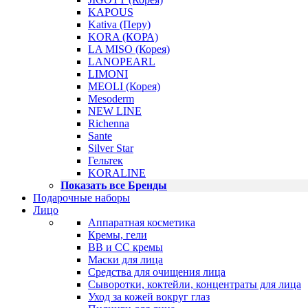
KAPOUS
Kativa (Перу)
KORA (КОРА)
LA MISO (Корея)
LANOPEARL
LIMONI
MEOLI (Корея)
Mesoderm
NEW LINE
Richenna
Sante
Silver Star
Гельтек
KORALINE
Показать все Бренды
Подарочные наборы
Лицо
Аппаратная косметика
Кремы, гели
BB и CC кремы
Маски для лица
Средства для очищения лица
Сыворотки, коктейли, концентраты для лица
Уход за кожей вокруг глаз