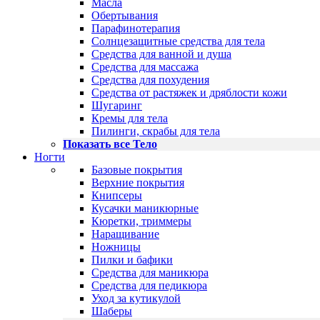
Масла
Обертывания
Парафинотерапия
Солнцезащитные средства для тела
Средства для ванной и душа
Средства для массажа
Средства для похудения
Средства от растяжек и дряблости кожи
Шугаринг
Кремы для тела
Пилинги, скрабы для тела
Показать все Тело
Ногти
Базовые покрытия
Верхние покрытия
Книпсеры
Кусачки маникюрные
Кюретки, триммеры
Наращивание
Ножницы
Пилки и бафики
Средства для маникюра
Средства для педикюра
Уход за кутикулой
Шаберы