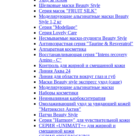
Шелковые маски Beauty Style
Серия масок "FRUIT SILK"
Моделирующие альгинатные маски Beauty
Style 1,2 кг
Серия "Modellage"
Cерия Lovely Care
Несмываемые маски-пудинги Beauty Style
Антивозрастная серия "Taurine & Resveratrol"
Аппаратная косметика
Восстанавливающая серия "Intens recovery
Amino - C"
Контроль для жирной и смешанной кожи
Линия Аква 24
Линия для области вокруг глаз и губ
Маски Beauty style экспресс уход (саше)
Моделирующие альгинатные маски
Наборы косметики
Неинвазивная карбокситерапия
Омолаживающий уход за увядающей кожей
"Матриксил Актив"
Патчи Beauty Style
Серия "Harmony" для чувствительной кожи
СЕРИЯ «UNIMATT+» для жирной и
смешанной кожи