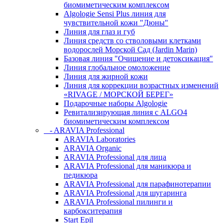
биомиметическим комплексом
Algologie Sensi Plus линия для
чувcтвительной кожи "Дюны"
Линия для глаз и губ
Линия средств со стволовыми клетками
водорослей Морской Сад (Jardin Marin)
Базовая линия "Очищение и детоксикация"
Линия глобальное омоложение
Линия для жирной кожи
Линия для коррекции возрастных изменений
«RIVAGE / МОРСКОЙ БЕРЕГ»
Подарочные наборы Algologie
Ревитализирующая линия с ALGO4
биомиметическим комплексом
- ARAVIA Professional
ARAVIA Laboratories
ARAVIA Organic
ARAVIA Professional для лица
ARAVIA Professional для маникюра и
педикюра
ARAVIA Professional для парафинотерапии
ARAVIA Professional для шугаринга
ARAVIA Professional пилинги и
карбокситерапия
Start Epil