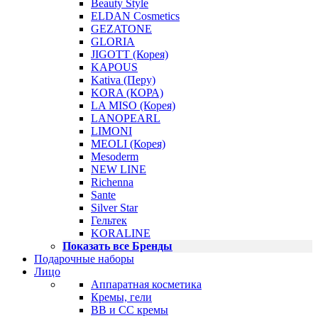
Beauty Style
ELDAN Cosmetics
GEZATONE
GLORIA
JIGOTT (Корея)
KAPOUS
Kativa (Перу)
KORA (КОРА)
LA MISO (Корея)
LANOPEARL
LIMONI
MEOLI (Корея)
Mesoderm
NEW LINE
Richenna
Sante
Silver Star
Гельтек
KORALINE
Показать все Бренды
Подарочные наборы
Лицо
Аппаратная косметика
Кремы, гели
BB и CC кремы