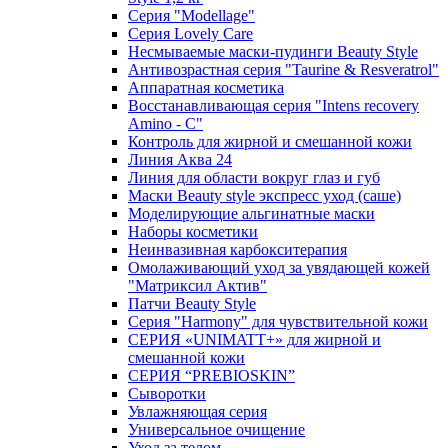
Серия "Modellage"
Cерия Lovely Care
Несмываемые маски-пудинги Beauty Style
Антивозрастная серия "Taurine & Resveratrol"
Аппаратная косметика
Восстанавливающая серия "Intens recovery
Amino - C"
Контроль для жирной и смешанной кожи
Линия Аква 24
Линия для области вокруг глаз и губ
Маски Beauty style экспресс уход (саше)
Моделирующие альгинатные маски
Наборы косметики
Неинвазивная карбокситерапия
Омолаживающий уход за увядающей кожей
"Матриксил Актив"
Патчи Beauty Style
Серия "Harmony" для чувствительной кожи
СЕРИЯ «UNIMATT+» для жирной и
смешанной кожи
СЕРИЯ “PREBIOSKIN”
Сыворотки
Увлажняющая серия
Универсальное очищение
Уход за телом