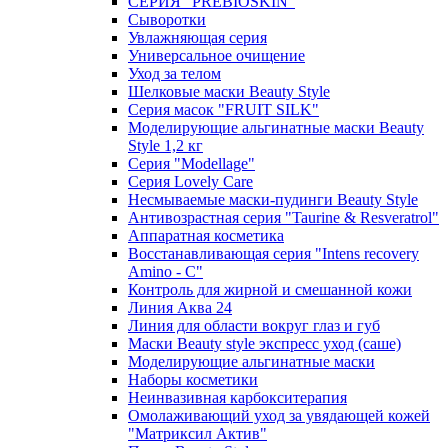
СЕРИЯ “PREBIOSKIN”
Сыворотки
Увлажняющая серия
Универсальное очищение
Уход за телом
Шелковые маски Beauty Style
Серия масок "FRUIT SILK"
Моделирующие альгинатные маски Beauty
Style 1,2 кг
Серия "Modellage"
Cерия Lovely Care
Несмываемые маски-пудинги Beauty Style
Антивозрастная серия "Taurine & Resveratrol"
Аппаратная косметика
Восстанавливающая серия "Intens recovery
Amino - C"
Контроль для жирной и смешанной кожи
Линия Аква 24
Линия для области вокруг глаз и губ
Маски Beauty style экспресс уход (саше)
Моделирующие альгинатные маски
Наборы косметики
Неинвазивная карбокситерапия
Омолаживающий уход за увядающей кожей
"Матриксил Актив"