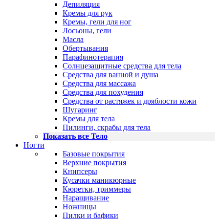
Депиляция
Кремы для рук
Кремы, гели для ног
Лосьоны, гели
Масла
Обертывания
Парафинотерапия
Солнцезащитные средства для тела
Средства для ванной и душа
Средства для массажа
Средства для похудения
Средства от растяжек и дряблости кожи
Шугаринг
Кремы для тела
Пилинги, скрабы для тела
Показать все Тело
Ногти
Базовые покрытия
Верхние покрытия
Книпсеры
Кусачки маникюрные
Кюретки, триммеры
Наращивание
Ножницы
Пилки и бафики