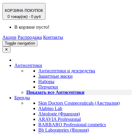
КОРЗИНА ПОКУПОК
0 товар(ов) - 0 руб
В корзине пусто!
Акции
Распродажа
Контакты
Toggle navigation
✕
Антисептики
Антисептики и дезсредства
Защитные маски
Наборы
Перчатки
Показать все Антисептики
Бренды
Skin Doctors Cosmeceuticals (Австралия)
Alabino Lab
Algologie (Франция)
ARAVIA Professional
BARBARO Professional cosmetics
Bb Laboratories (Япония)