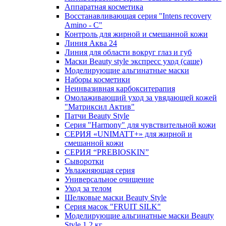
Аппаратная косметика
Восстанавливающая серия "Intens recovery
Amino - C"
Контроль для жирной и смешанной кожи
Линия Аква 24
Линия для области вокруг глаз и губ
Маски Beauty style экспресс уход (саше)
Моделирующие альгинатные маски
Наборы косметики
Неинвазивная карбокситерапия
Омолаживающий уход за увядающей кожей
"Матриксил Актив"
Патчи Beauty Style
Серия "Harmony" для чувствительной кожи
СЕРИЯ «UNIMATT+» для жирной и
смешанной кожи
СЕРИЯ “PREBIOSKIN”
Сыворотки
Увлажняющая серия
Универсальное очищение
Уход за телом
Шелковые маски Beauty Style
Серия масок "FRUIT SILK"
Моделирующие альгинатные маски Beauty
Style 1,2 кг