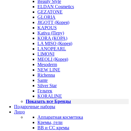
Beauty Style
ELDAN Cosmetics
GEZATONE
GLORIA
JIGOTT (Корея)
KAPOUS
Kativa (Перу)
KORA (КОРА)
LA MISO (Корея)
LANOPEARL
LIMONI
MEOLI (Корея)
Mesoderm
NEW LINE
Richenna
Sante
Silver Star
Гельтек
KORALINE
Показать все Бренды
Подарочные наборы
Лицо
Аппаратная косметика
Кремы, гели
BB и CC кремы