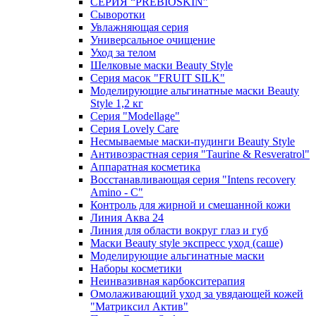
СЕРИЯ “PREBIOSKIN”
Сыворотки
Увлажняющая серия
Универсальное очищение
Уход за телом
Шелковые маски Beauty Style
Серия масок "FRUIT SILK"
Моделирующие альгинатные маски Beauty
Style 1,2 кг
Серия "Modellage"
Cерия Lovely Care
Несмываемые маски-пудинги Beauty Style
Антивозрастная серия "Taurine & Resveratrol"
Аппаратная косметика
Восстанавливающая серия "Intens recovery
Amino - C"
Контроль для жирной и смешанной кожи
Линия Аква 24
Линия для области вокруг глаз и губ
Маски Beauty style экспресс уход (саше)
Моделирующие альгинатные маски
Наборы косметики
Неинвазивная карбокситерапия
Омолаживающий уход за увядающей кожей
"Матриксил Актив"