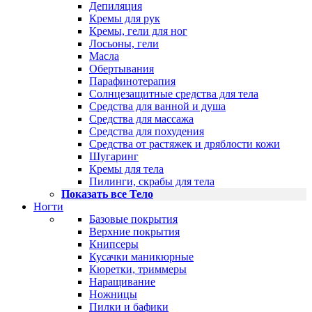
Депиляция
Кремы для рук
Кремы, гели для ног
Лосьоны, гели
Масла
Обертывания
Парафинотерапия
Солнцезащитные средства для тела
Средства для ванной и душа
Средства для массажа
Средства для похудения
Средства от растяжек и дряблости кожи
Шугаринг
Кремы для тела
Пилинги, скрабы для тела
Показать все Тело
Ногти
Базовые покрытия
Верхние покрытия
Книпсеры
Кусачки маникюрные
Кюретки, триммеры
Наращивание
Ножницы
Пилки и бафики