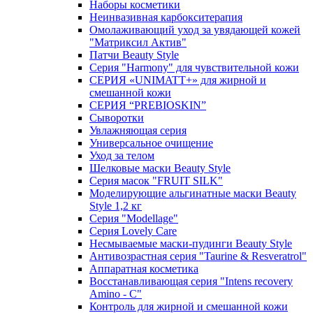
Наборы косметики
Неинвазивная карбокситерапия
Омолаживающий уход за увядающей кожей
"Матриксил Актив"
Патчи Beauty Style
Серия "Harmony" для чувствительной кожи
СЕРИЯ «UNIMATT+» для жирной и
смешанной кожи
СЕРИЯ “PREBIOSKIN”
Сыворотки
Увлажняющая серия
Универсальное очищение
Уход за телом
Шелковые маски Beauty Style
Серия масок "FRUIT SILK"
Моделирующие альгинатные маски Beauty
Style 1,2 кг
Серия "Modellage"
Cерия Lovely Care
Несмываемые маски-пудинги Beauty Style
Антивозрастная серия "Taurine & Resveratrol"
Аппаратная косметика
Восстанавливающая серия "Intens recovery
Amino - C"
Контроль для жирной и смешанной кожи