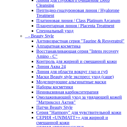
Линия для глубокого очищения/ Deep
Cleansing
Пептидно-гиалуроновая линия / Hyalorone
Treatment
Платиновая линия / Class Platinum Arcanum
Плацентарная линия / Placenta Treatment
Специальный уход
- Beauty Style
Антивозрастная серия "Taurine & Resveratrol"
Аппаратная косметика
Восстанавливающая серия "Intens recovery
Amino - C"
Контроль для жирной и смешанной кожи
Линия Аква 24
Линия для области вокруг глаз и губ
Маски Beauty style экспресс уход (саше)
Моделирующие альгинатные маски
Наборы косметики
Неинвазивная карбокситерапия
Омолаживающий уход за увядающей кожей
"Матриксил Актив"
Патчи Beauty Style
Серия "Harmony" для чувствительной кожи
СЕРИЯ «UNIMATT+» для жирной и
смешанной кожи