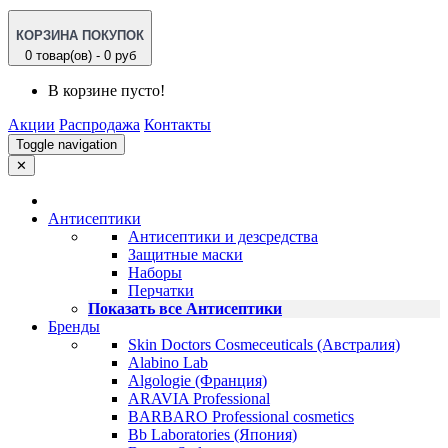
КОРЗИНА ПОКУПОК
0 товар(ов) - 0 руб
В корзине пусто!
Акции
Распродажа
Контакты
Toggle navigation
✕
Антисептики
Антисептики и дезсредства
Защитные маски
Наборы
Перчатки
Показать все Антисептики
Бренды
Skin Doctors Cosmeceuticals (Австралия)
Alabino Lab
Algologie (Франция)
ARAVIA Professional
BARBARO Professional cosmetics
Bb Laboratories (Япония)