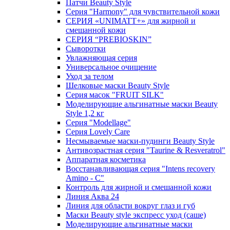
Патчи Beauty Style
Серия "Harmony" для чувствительной кожи
СЕРИЯ «UNIMATT+» для жирной и
смешанной кожи
СЕРИЯ “PREBIOSKIN”
Сыворотки
Увлажняющая серия
Универсальное очищение
Уход за телом
Шелковые маски Beauty Style
Серия масок "FRUIT SILK"
Моделирующие альгинатные маски Beauty
Style 1,2 кг
Серия "Modellage"
Cерия Lovely Care
Несмываемые маски-пудинги Beauty Style
Антивозрастная серия "Taurine & Resveratrol"
Аппаратная косметика
Восстанавливающая серия "Intens recovery
Amino - C"
Контроль для жирной и смешанной кожи
Линия Аква 24
Линия для области вокруг глаз и губ
Маски Beauty style экспресс уход (саше)
Моделирующие альгинатные маски