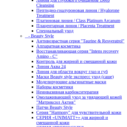
Линия для глубокого очищения/ Deep
Cleansing
Пептидно-гиалуроновая линия / Hyalorone
Treatment
Платиновая линия / Class Platinum Arcanum
Плацентарная линия / Placenta Treatment
Специальный уход
- Beauty Style
Антивозрастная серия "Taurine & Resveratrol"
Аппаратная косметика
Восстанавливающая серия "Intens recovery
Amino - C"
Контроль для жирной и смешанной кожи
Линия Аква 24
Линия для области вокруг глаз и губ
Маски Beauty style экспресс уход (саше)
Моделирующие альгинатные маски
Наборы косметики
Неинвазивная карбокситерапия
Омолаживающий уход за увядающей кожей
"Матриксил Актив"
Патчи Beauty Style
Серия "Harmony" для чувствительной кожи
СЕРИЯ «UNIMATT+» для жирной и
смешанной кожи