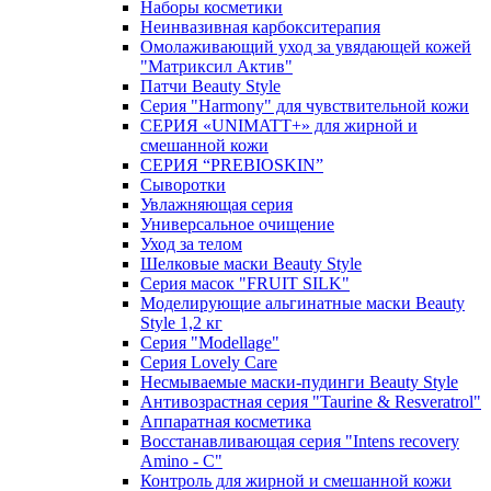
Наборы косметики
Неинвазивная карбокситерапия
Омолаживающий уход за увядающей кожей
"Матриксил Актив"
Патчи Beauty Style
Серия "Harmony" для чувствительной кожи
СЕРИЯ «UNIMATT+» для жирной и
смешанной кожи
СЕРИЯ “PREBIOSKIN”
Сыворотки
Увлажняющая серия
Универсальное очищение
Уход за телом
Шелковые маски Beauty Style
Серия масок "FRUIT SILK"
Моделирующие альгинатные маски Beauty
Style 1,2 кг
Серия "Modellage"
Cерия Lovely Care
Несмываемые маски-пудинги Beauty Style
Антивозрастная серия "Taurine & Resveratrol"
Аппаратная косметика
Восстанавливающая серия "Intens recovery
Amino - C"
Контроль для жирной и смешанной кожи