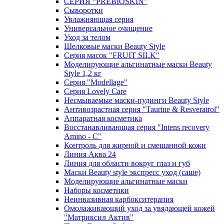
СЕРИЯ “PREBIOSKIN”
Сыворотки
Увлажняющая серия
Универсальное очищение
Уход за телом
Шелковые маски Beauty Style
Серия масок "FRUIT SILK"
Моделирующие альгинатные маски Beauty
Style 1,2 кг
Серия "Modellage"
Cерия Lovely Care
Несмываемые маски-пудинги Beauty Style
Антивозрастная серия "Taurine & Resveratrol"
Аппаратная косметика
Восстанавливающая серия "Intens recovery
Amino - C"
Контроль для жирной и смешанной кожи
Линия Аква 24
Линия для области вокруг глаз и губ
Маски Beauty style экспресс уход (саше)
Моделирующие альгинатные маски
Наборы косметики
Неинвазивная карбокситерапия
Омолаживающий уход за увядающей кожей
"Матриксил Актив"