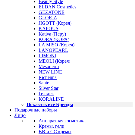
Beauty Style
ELDAN Cosmetics
GEZATONE
GLORIA
JIGOTT (Корея)
KAPOUS
Kativa (Перу)
KORA (КОРА)
LA MISO (Корея)
LANOPEARL
LIMONI
MEOLI (Корея)
Mesoderm
NEW LINE
Richenna
Sante
Silver Star
Гельтек
KORALINE
Показать все Бренды
Подарочные наборы
Лицо
Аппаратная косметика
Кремы, гели
BB и CC кремы