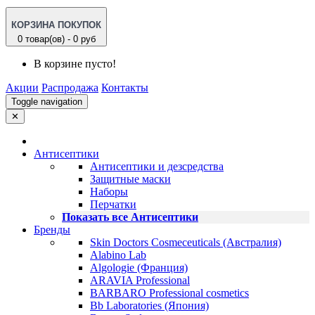
КОРЗИНА ПОКУПОК
0 товар(ов) - 0 руб
В корзине пусто!
Акции
Распродажа
Контакты
Toggle navigation
✕
Антисептики
Антисептики и дезсредства
Защитные маски
Наборы
Перчатки
Показать все Антисептики
Бренды
Skin Doctors Cosmeceuticals (Австралия)
Alabino Lab
Algologie (Франция)
ARAVIA Professional
BARBARO Professional cosmetics
Bb Laboratories (Япония)