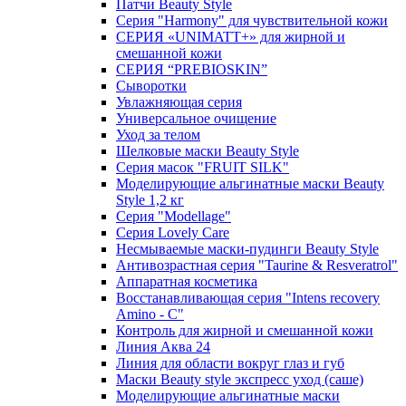
Патчи Beauty Style
Серия "Harmony" для чувствительной кожи
СЕРИЯ «UNIMATT+» для жирной и
смешанной кожи
СЕРИЯ “PREBIOSKIN”
Сыворотки
Увлажняющая серия
Универсальное очищение
Уход за телом
Шелковые маски Beauty Style
Серия масок "FRUIT SILK"
Моделирующие альгинатные маски Beauty
Style 1,2 кг
Серия "Modellage"
Cерия Lovely Care
Несмываемые маски-пудинги Beauty Style
Антивозрастная серия "Taurine & Resveratrol"
Аппаратная косметика
Восстанавливающая серия "Intens recovery
Amino - C"
Контроль для жирной и смешанной кожи
Линия Аква 24
Линия для области вокруг глаз и губ
Маски Beauty style экспресс уход (саше)
Моделирующие альгинатные маски