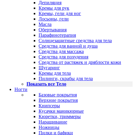
Депиляция
Кремы для рук
Кремы, гели для ног
Лосьоны, гели
Масла
Обертывания
Парафинотерапия
Солнцезащитные средства для тела
Средства для ванной и душа
Средства для массажа
Средства для похудения
Средства от растяжек и дряблости кожи
Шугаринг
Кремы для тела
Пилинги, скрабы для тела
Показать все Тело
Ногти
Базовые покрытия
Верхние покрытия
Книпсеры
Кусачки маникюрные
Кюретки, триммеры
Наращивание
Ножницы
Пилки и бафики