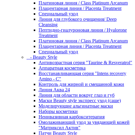
Платиновая линия / Class Platinum Arcanum
Плацентарная линия / Placenta Treatment
Специальный уход
Линия для глубокого очищения/ Deep
Cleansing
Пептидно-гиалуроновая линия / Hyalorone
Treatment
Платиновая линия / Class Platinum Arcanum
Плацентарная линия / Placenta Treatment
Специальный уход
- Beauty Style
Антивозрастная серия "Taurine & Resveratrol"
Аппаратная косметика
Восстанавливающая серия "Intens recovery
Amino - C"
Контроль для жирной и смешанной кожи
Линия Аква 24
Линия для области вокруг глаз и губ
Маски Beauty style экспресс уход (саше)
Моделирующие альгинатные маски
Наборы косметики
Неинвазивная карбокситерапия
Омолаживающий уход за увядающей кожей
"Матриксил Актив"
Патчи Beauty Style