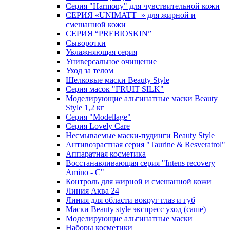
Серия "Harmony" для чувствительной кожи
СЕРИЯ «UNIMATT+» для жирной и
смешанной кожи
СЕРИЯ “PREBIOSKIN”
Сыворотки
Увлажняющая серия
Универсальное очищение
Уход за телом
Шелковые маски Beauty Style
Серия масок "FRUIT SILK"
Моделирующие альгинатные маски Beauty
Style 1,2 кг
Серия "Modellage"
Cерия Lovely Care
Несмываемые маски-пудинги Beauty Style
Антивозрастная серия "Taurine & Resveratrol"
Аппаратная косметика
Восстанавливающая серия "Intens recovery
Amino - C"
Контроль для жирной и смешанной кожи
Линия Аква 24
Линия для области вокруг глаз и губ
Маски Beauty style экспресс уход (саше)
Моделирующие альгинатные маски
Наборы косметики