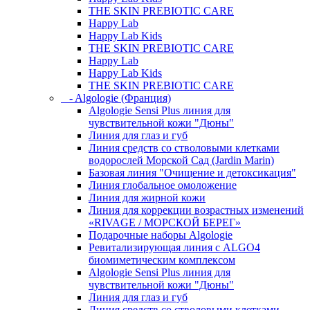
THE SKIN PREBIOTIC CARE
Happy Lab
Happy Lab Kids
THE SKIN PREBIOTIC CARE
Happy Lab
Happy Lab Kids
THE SKIN PREBIOTIC CARE
- Algologie (Франция)
Algologie Sensi Plus линия для
чувcтвительной кожи "Дюны"
Линия для глаз и губ
Линия средств со стволовыми клетками
водорослей Морской Сад (Jardin Marin)
Базовая линия "Очищение и детоксикация"
Линия глобальное омоложение
Линия для жирной кожи
Линия для коррекции возрастных изменений
«RIVAGE / МОРСКОЙ БЕРЕГ»
Подарочные наборы Algologie
Ревитализирующая линия с ALGO4
биомиметическим комплексом
Algologie Sensi Plus линия для
чувcтвительной кожи "Дюны"
Линия для глаз и губ
Линия средств со стволовыми клетками