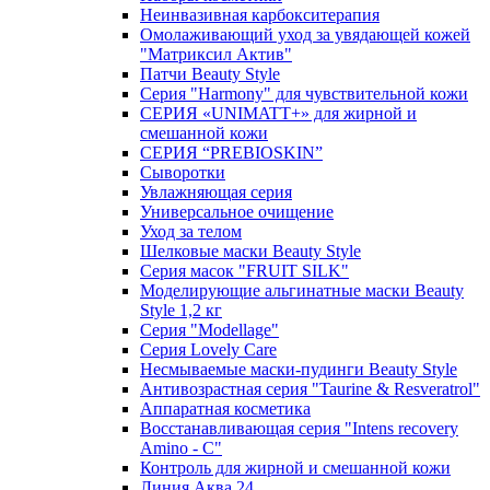
Неинвазивная карбокситерапия
Омолаживающий уход за увядающей кожей
"Матриксил Актив"
Патчи Beauty Style
Серия "Harmony" для чувствительной кожи
СЕРИЯ «UNIMATT+» для жирной и
смешанной кожи
СЕРИЯ “PREBIOSKIN”
Сыворотки
Увлажняющая серия
Универсальное очищение
Уход за телом
Шелковые маски Beauty Style
Серия масок "FRUIT SILK"
Моделирующие альгинатные маски Beauty
Style 1,2 кг
Серия "Modellage"
Cерия Lovely Care
Несмываемые маски-пудинги Beauty Style
Антивозрастная серия "Taurine & Resveratrol"
Аппаратная косметика
Восстанавливающая серия "Intens recovery
Amino - C"
Контроль для жирной и смешанной кожи
Линия Аква 24