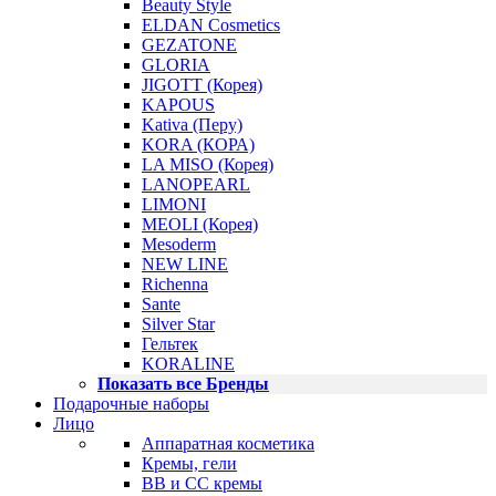
Beauty Style
ELDAN Cosmetics
GEZATONE
GLORIA
JIGOTT (Корея)
KAPOUS
Kativa (Перу)
KORA (КОРА)
LA MISO (Корея)
LANOPEARL
LIMONI
MEOLI (Корея)
Mesoderm
NEW LINE
Richenna
Sante
Silver Star
Гельтек
KORALINE
Показать все Бренды
Подарочные наборы
Лицо
Аппаратная косметика
Кремы, гели
BB и CC кремы