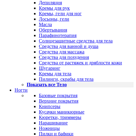
Депиляция
Кремы для рук
Кремы, гели для ног
Лосьоны, гели
Масла
Обертывания
Парафинотерапия
Солнцезащитные средства для тела
Средства для ванной и душа
Средства для массажа
Средства для похудения
Средства от растяжек и дряблости кожи
Шугаринг
Кремы для тела
Пилинги, скрабы для тела
Показать все Тело
Ногти
Базовые покрытия
Верхние покрытия
Книпсеры
Кусачки маникюрные
Кюретки, триммеры
Наращивание
Ножницы
Пилки и бафики