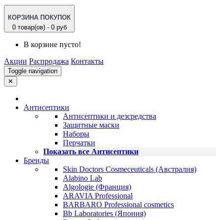
КОРЗИНА ПОКУПОК
0 товар(ов) - 0 руб
В корзине пусто!
Акции
Распродажа
Контакты
Toggle navigation
✕
Антисептики
Антисептики и дезсредства
Защитные маски
Наборы
Перчатки
Показать все Антисептики
Бренды
Skin Doctors Cosmeceuticals (Австралия)
Alabino Lab
Algologie (Франция)
ARAVIA Professional
BARBARO Professional cosmetics
Bb Laboratories (Япония)