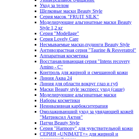
Уход за телом
Шелковые маски Beauty Style
Серия масок "FRUIT SILK"
Моделирующие альгинатные маски Beauty
Style 1,2 кг
Серия "Modellage"
Cерия Lovely Care
Несмываемые маски-пудинги Beauty Style
Антивозрастная серия "Taurine & Resveratrol"
Аппаратная косметика
Восстанавливающая серия "Intens recovery
Amino - C"
Контроль для жирной и смешанной кожи
Линия Аква 24
Линия для области вокруг глаз и губ
Маски Beauty style экспресс уход (саше)
Моделирующие альгинатные маски
Наборы косметики
Неинвазивная карбокситерапия
Омолаживающий уход за увядающей кожей
"Матриксил Актив"
Патчи Beauty Style
Серия "Harmony" для чувствительной кожи
СЕРИЯ «UNIMATT+» для жирной и