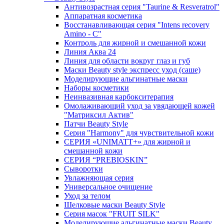
Антивозрастная серия "Taurine & Resveratrol"
Аппаратная косметика
Восстанавливающая серия "Intens recovery
Amino - C"
Контроль для жирной и смешанной кожи
Линия Аква 24
Линия для области вокруг глаз и губ
Маски Beauty style экспресс уход (саше)
Моделирующие альгинатные маски
Наборы косметики
Неинвазивная карбокситерапия
Омолаживающий уход за увядающей кожей
"Матриксил Актив"
Патчи Beauty Style
Серия "Harmony" для чувствительной кожи
СЕРИЯ «UNIMATT+» для жирной и
смешанной кожи
СЕРИЯ “PREBIOSKIN”
Сыворотки
Увлажняющая серия
Универсальное очищение
Уход за телом
Шелковые маски Beauty Style
Серия масок "FRUIT SILK"
Моделирующие альгинатные маски Beauty