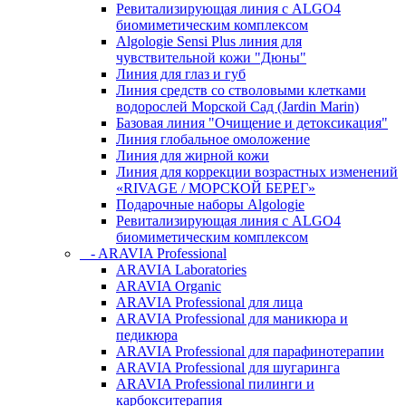
Ревитализирующая линия с ALGO4
биомиметическим комплексом
Algologie Sensi Plus линия для
чувcтвительной кожи "Дюны"
Линия для глаз и губ
Линия средств со стволовыми клетками
водорослей Морской Сад (Jardin Marin)
Базовая линия "Очищение и детоксикация"
Линия глобальное омоложение
Линия для жирной кожи
Линия для коррекции возрастных изменений
«RIVAGE / МОРСКОЙ БЕРЕГ»
Подарочные наборы Algologie
Ревитализирующая линия с ALGO4
биомиметическим комплексом
- ARAVIA Professional
ARAVIA Laboratories
ARAVIA Organic
ARAVIA Professional для лица
ARAVIA Professional для маникюра и
педикюра
ARAVIA Professional для парафинотерапии
ARAVIA Professional для шугаринга
ARAVIA Professional пилинги и
карбокситерапия