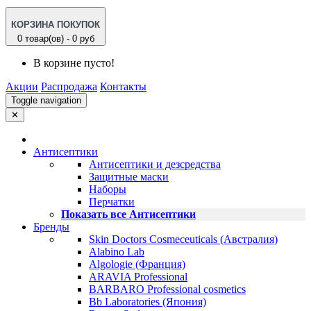
КОРЗИНА ПОКУПОК
0 товар(ов) - 0 руб
В корзине пусто!
Акции
Распродажа
Контакты
Toggle navigation
✕
Антисептики
Антисептики и дезсредства
Защитные маски
Наборы
Перчатки
Показать все Антисептики
Бренды
Skin Doctors Cosmeceuticals (Австралия)
Alabino Lab
Algologie (Франция)
ARAVIA Professional
BARBARO Professional cosmetics
Bb Laboratories (Япония)