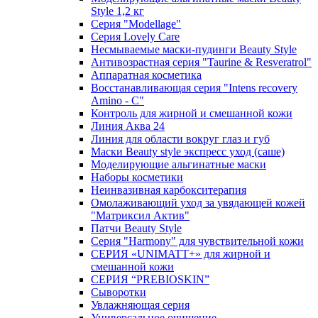
Style 1,2 кг
Серия "Modellage"
Cерия Lovely Care
Несмываемые маски-пудинги Beauty Style
Антивозрастная серия "Taurine & Resveratrol"
Аппаратная косметика
Восстанавливающая серия "Intens recovery
Amino - C"
Контроль для жирной и смешанной кожи
Линия Аква 24
Линия для области вокруг глаз и губ
Маски Beauty style экспресс уход (саше)
Моделирующие альгинатные маски
Наборы косметики
Неинвазивная карбокситерапия
Омолаживающий уход за увядающей кожей
"Матриксил Актив"
Патчи Beauty Style
Серия "Harmony" для чувствительной кожи
СЕРИЯ «UNIMATT+» для жирной и
смешанной кожи
СЕРИЯ “PREBIOSKIN”
Сыворотки
Увлажняющая серия
Универсальное очищение