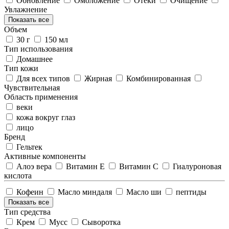
Обновление
Омоложение
Отеки
Очищение
Увлажнение
Показать все
Объем
30 г
150 мл
Тип использования
Домашнее
Тип кожи
Для всех типов
Жирная
Комбинированная
Чувствительная
Область применения
веки
кожа вокруг глаз
лицо
Бренд
Гельтек
Активные компоненты
Алоэ вера
Витамин Е
Витамин С
Гиалуроновая
кислота
Кофеин
Масло миндаля
Масло ши
пептиды
Показать все
Тип средства
Крем
Мусс
Сыворотка