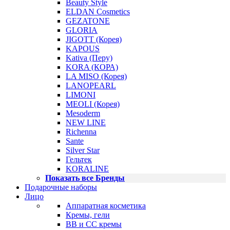
Beauty Style
ELDAN Cosmetics
GEZATONE
GLORIA
JIGOTT (Корея)
KAPOUS
Kativa (Перу)
KORA (КОРА)
LA MISO (Корея)
LANOPEARL
LIMONI
MEOLI (Корея)
Mesoderm
NEW LINE
Richenna
Sante
Silver Star
Гельтек
KORALINE
Показать все Бренды
Подарочные наборы
Лицо
Аппаратная косметика
Кремы, гели
BB и CC кремы