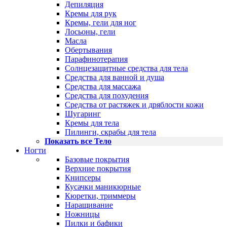
Депиляция
Кремы для рук
Кремы, гели для ног
Лосьоны, гели
Масла
Обертывания
Парафинотерапия
Солнцезащитные средства для тела
Средства для ванной и душа
Средства для массажа
Средства для похудения
Средства от растяжек и дряблости кожи
Шугаринг
Кремы для тела
Пилинги, скрабы для тела
Показать все Тело
Ногти
Базовые покрытия
Верхние покрытия
Книпсеры
Кусачки маникюрные
Кюретки, триммеры
Наращивание
Ножницы
Пилки и бафики