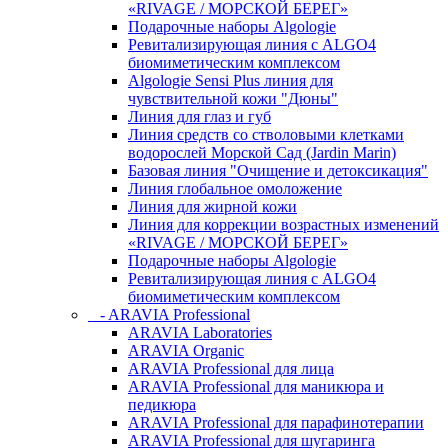
«RIVAGE / МОРСКОЙ БЕРЕГ»
Подарочные наборы Algologie
Ревитализирующая линия с ALGO4
биомиметическим комплексом
Algologie Sensi Plus линия для
чувcтвительной кожи "Дюны"
Линия для глаз и губ
Линия средств со стволовыми клетками
водорослей Морской Сад (Jardin Marin)
Базовая линия "Очищение и детоксикация"
Линия глобальное омоложение
Линия для жирной кожи
Линия для коррекции возрастных изменений
«RIVAGE / МОРСКОЙ БЕРЕГ»
Подарочные наборы Algologie
Ревитализирующая линия с ALGO4
биомиметическим комплексом
- ARAVIA Professional
ARAVIA Laboratories
ARAVIA Organic
ARAVIA Professional для лица
ARAVIA Professional для маникюра и
педикюра
ARAVIA Professional для парафинотерапии
ARAVIA Professional для шугаринга