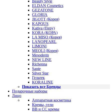
Beauty Style
ELDAN Cosmetics
GEZATONE
GLORIA
JIGOTT (Корея)
KAPOUS
Kativa (Перу)
KORA (КОРА)
LA MISO (Корея)
LANOPEARL
LIMONI
MEOLI (Корея)
Mesoderm
NEW LINE
Richenna
Sante
Silver Star
Гельтек
KORALINE
Показать все Бренды
Подарочные наборы
Лицо
Аппаратная косметика
Кремы, гели
BB и CC кремы