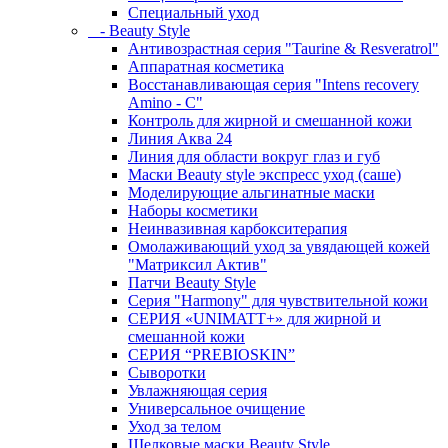
Специальный уход
- Beauty Style
Антивозрастная серия "Taurine & Resveratrol"
Аппаратная косметика
Восстанавливающая серия "Intens recovery
Amino - C"
Контроль для жирной и смешанной кожи
Линия Аква 24
Линия для области вокруг глаз и губ
Маски Beauty style экспресс уход (саше)
Моделирующие альгинатные маски
Наборы косметики
Неинвазивная карбокситерапия
Омолаживающий уход за увядающей кожей
"Матриксил Актив"
Патчи Beauty Style
Серия "Harmony" для чувствительной кожи
СЕРИЯ «UNIMATT+» для жирной и
смешанной кожи
СЕРИЯ “PREBIOSKIN”
Сыворотки
Увлажняющая серия
Универсальное очищение
Уход за телом
Шелковые маски Beauty Style