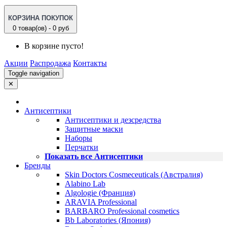
КОРЗИНА ПОКУПОК
0 товар(ов) - 0 руб
В корзине пусто!
Акции
Распродажа
Контакты
Toggle navigation
✕
Антисептики
Антисептики и дезсредства
Защитные маски
Наборы
Перчатки
Показать все Антисептики
Бренды
Skin Doctors Cosmeceuticals (Австралия)
Alabino Lab
Algologie (Франция)
ARAVIA Professional
BARBARO Professional cosmetics
Bb Laboratories (Япония)