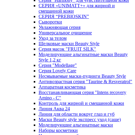
Серия "Harmony" для чувствительной кожи
СЕРИЯ «UNIMATT+» для жирной и
смешанной кожи
СЕРИЯ “PREBIOSKIN”
Сыворотки
Увлажняющая серия
Универсальное очищение
Уход за телом
Шелковые маски Beauty Style
Серия масок "FRUIT SILK"
Моделирующие альгинатные маски Beauty
Style 1,2 кг
Серия "Modellage"
Cерия Lovely Care
Несмываемые маски-пудинги Beauty Style
Антивозрастная серия "Taurine & Resveratrol"
Аппаратная косметика
Восстанавливающая серия "Intens recovery
Amino - C"
Контроль для жирной и смешанной кожи
Линия Аква 24
Линия для области вокруг глаз и губ
Маски Beauty style экспресс уход (саше)
Моделирующие альгинатные маски
Наборы косметики