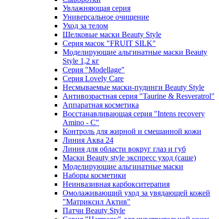
Увлажняющая серия
Универсальное очищение
Уход за телом
Шелковые маски Beauty Style
Серия масок "FRUIT SILK"
Моделирующие альгинатные маски Beauty
Style 1,2 кг
Серия "Modellage"
Cерия Lovely Care
Несмываемые маски-пудинги Beauty Style
Антивозрастная серия "Taurine & Resveratrol"
Аппаратная косметика
Восстанавливающая серия "Intens recovery
Amino - C"
Контроль для жирной и смешанной кожи
Линия Аква 24
Линия для области вокруг глаз и губ
Маски Beauty style экспресс уход (саше)
Моделирующие альгинатные маски
Наборы косметики
Неинвазивная карбокситерапия
Омолаживающий уход за увядающей кожей
"Матриксил Актив"
Патчи Beauty Style