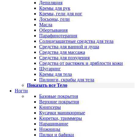
Депиляция
Кремы для рук
Кремы, гели для ног
Лосьоны, гели
Масла
Обертывания
Парафинотерапия
Солнцезащитные средства для тела
Средства для ванной и душа
Средства для массажа
Средства для похудения
Средства от растяжек и дряблости кожи
Шугаринг
Кремы для тела
Пилинги, скрабы для тела
Показать все Тело
Ногти
Базовые покрытия
Верхние покрытия
Книпсеры
Кусачки маникюрные
Кюретки, триммеры
Наращивание
Ножницы
Пилки и бафики