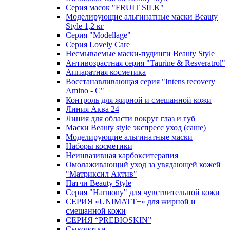
Серия масок "FRUIT SILK"
Моделирующие альгинатные маски Beauty
Style 1,2 кг
Серия "Modellage"
Cерия Lovely Care
Несмываемые маски-пудинги Beauty Style
Антивозрастная серия "Taurine & Resveratrol"
Аппаратная косметика
Восстанавливающая серия "Intens recovery
Amino - C"
Контроль для жирной и смешанной кожи
Линия Аква 24
Линия для области вокруг глаз и губ
Маски Beauty style экспресс уход (саше)
Моделирующие альгинатные маски
Наборы косметики
Неинвазивная карбокситерапия
Омолаживающий уход за увядающей кожей
"Матриксил Актив"
Патчи Beauty Style
Серия "Harmony" для чувствительной кожи
СЕРИЯ «UNIMATT+» для жирной и
смешанной кожи
СЕРИЯ “PREBIOSKIN”
Сыворотки