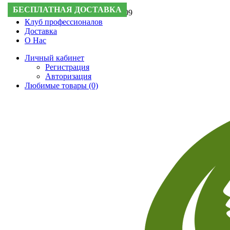
БЕСПЛАТНАЯ ДОСТАВКА
БЕСПЛАТНАЯ ДОСТАВКА
БЕСПЛАТНАЯ ДОСТАВКА
БЕСПЛАТНАЯ ДОСТАВКА
БЕСПЛАТНАЯ ДОСТАВКА
БЕСПЛАТНАЯ ДОСТАВКА
БЕСПЛАТНАЯ ДОСТАВКА
БЕСПЛАТНАЯ ДОСТАВКА
БЕСПЛАТНАЯ ДОСТАВКА
БЕСПЛАТНАЯ ДОСТАВКА
Поддержка:
+7 (495) 505-50-09
Клуб профессионалов
Доставка
О Нас
Личный кабинет
Регистрация
Авторизация
Любимые товары (0)