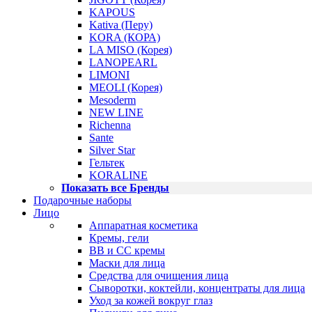
KAPOUS
Kativa (Перу)
KORA (КОРА)
LA MISO (Корея)
LANOPEARL
LIMONI
MEOLI (Корея)
Mesoderm
NEW LINE
Richenna
Sante
Silver Star
Гельтек
KORALINE
Показать все Бренды
Подарочные наборы
Лицо
Аппаратная косметика
Кремы, гели
BB и CC кремы
Маски для лица
Средства для очищения лица
Сыворотки, коктейли, концентраты для лица
Уход за кожей вокруг глаз