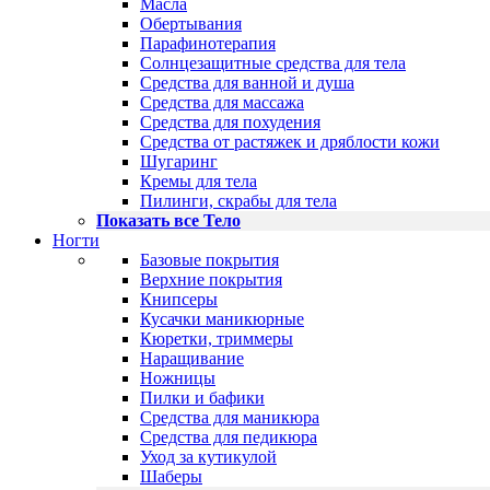
Масла
Обертывания
Парафинотерапия
Солнцезащитные средства для тела
Средства для ванной и душа
Средства для массажа
Средства для похудения
Средства от растяжек и дряблости кожи
Шугаринг
Кремы для тела
Пилинги, скрабы для тела
Показать все Тело
Ногти
Базовые покрытия
Верхние покрытия
Книпсеры
Кусачки маникюрные
Кюретки, триммеры
Наращивание
Ножницы
Пилки и бафики
Средства для маникюра
Средства для педикюра
Уход за кутикулой
Шаберы