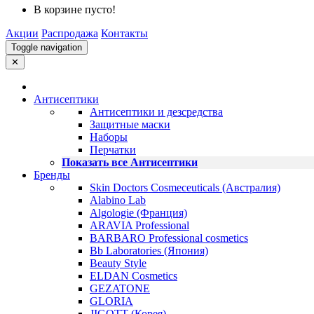
В корзине пусто!
Акции
Распродажа
Контакты
Toggle navigation
✕
Антисептики
Антисептики и дезсредства
Защитные маски
Наборы
Перчатки
Показать все Антисептики
Бренды
Skin Doctors Cosmeceuticals (Австралия)
Alabino Lab
Algologie (Франция)
ARAVIA Professional
BARBARO Professional cosmetics
Bb Laboratories (Япония)
Beauty Style
ELDAN Cosmetics
GEZATONE
GLORIA
JIGOTT (Корея)