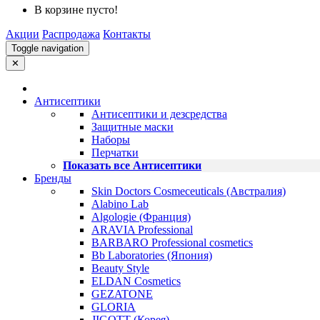
В корзине пусто!
Акции
Распродажа
Контакты
Toggle navigation
✕
Антисептики
Антисептики и дезсредства
Защитные маски
Наборы
Перчатки
Показать все Антисептики
Бренды
Skin Doctors Cosmeceuticals (Австралия)
Alabino Lab
Algologie (Франция)
ARAVIA Professional
BARBARO Professional cosmetics
Bb Laboratories (Япония)
Beauty Style
ELDAN Cosmetics
GEZATONE
GLORIA
JIGOTT (Корея)