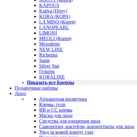
KAPOUS
Kativa (Перу)
KORA (КОРА)
LA MISO (Корея)
LANOPEARL
LIMONI
MEOLI (Корея)
Mesoderm
NEW LINE
Richenna
Sante
Silver Star
Гельтек
KORALINE
Показать все Бренды
Подарочные наборы
Лицо
Аппаратная косметика
Кремы, гели
BB и CC кремы
Маски для лица
Средства для очищения лица
Сыворотки, коктейли, концентраты для лица
Уход за кожей вокруг глаз