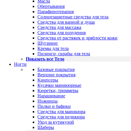
Масла
Обертывания
Парафинотерапия
Солнцезащитные средства для тела
Средства для ванной и душа
Средства для массажа
Средства для похудения
Средства от растяжек и дряблости кожи
Шугаринг
Кремы для тела
Пилинги, скрабы для тела
Показать все Тело
Ногти
Базовые покрытия
Верхние покрытия
Книпсеры
Кусачки маникюрные
Кюретки, триммеры
Наращивание
Ножницы
Пилки и бафики
Средства для маникюра
Средства для педикюра
Уход за кутикулой
Шаберы