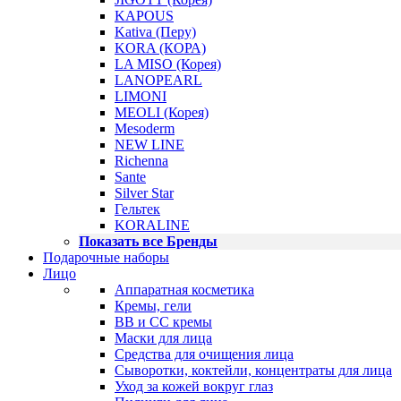
KAPOUS
Kativa (Перу)
KORA (КОРА)
LA MISO (Корея)
LANOPEARL
LIMONI
MEOLI (Корея)
Mesoderm
NEW LINE
Richenna
Sante
Silver Star
Гельтек
KORALINE
Показать все Бренды
Подарочные наборы
Лицо
Аппаратная косметика
Кремы, гели
BB и CC кремы
Маски для лица
Средства для очищения лица
Сыворотки, коктейли, концентраты для лица
Уход за кожей вокруг глаз