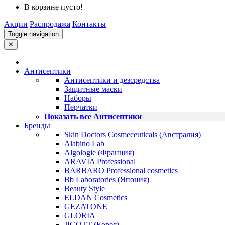
В корзине пусто!
Акции
Распродажа
Контакты
Toggle navigation
✕
Антисептики
Антисептики и дезсредства
Защитные маски
Наборы
Перчатки
Показать все Антисептики
Бренды
Skin Doctors Cosmeceuticals (Австралия)
Alabino Lab
Algologie (Франция)
ARAVIA Professional
BARBARO Professional cosmetics
Bb Laboratories (Япония)
Beauty Style
ELDAN Cosmetics
GEZATONE
GLORIA
JIGOTT (Корея)