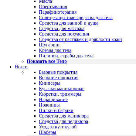
Масла
Обертывания
Парафинотерапия
Солнцезащитные средства для тела
Средства для ванной и душа
Средства для массажа
Средства для похудения
Средства от растяжек и дряблости кожи
Шугаринг
Кремы для тела
Пилинги, скрабы для тела
Показать все Тело
Ногти
Базовые покрытия
Верхние покрытия
Книпсеры
Кусачки маникюрные
Кюретки, триммеры
Наращивание
Ножницы
Пилки и бафики
Средства для маникюра
Средства для педикюра
Уход за кутикулой
Шаберы