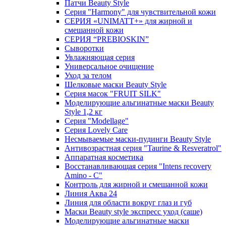
Патчи Beauty Style
Серия "Harmony" для чувствительной кожи
СЕРИЯ «UNIMATT+» для жирной и
смешанной кожи
СЕРИЯ “PREBIOSKIN”
Сыворотки
Увлажняющая серия
Универсальное очищение
Уход за телом
Шелковые маски Beauty Style
Серия масок "FRUIT SILK"
Моделирующие альгинатные маски Beauty
Style 1,2 кг
Серия "Modellage"
Cерия Lovely Care
Несмываемые маски-пудинги Beauty Style
Антивозрастная серия "Taurine & Resveratrol"
Аппаратная косметика
Восстанавливающая серия "Intens recovery
Amino - C"
Контроль для жирной и смешанной кожи
Линия Аква 24
Линия для области вокруг глаз и губ
Маски Beauty style экспресс уход (саше)
Моделирующие альгинатные маски