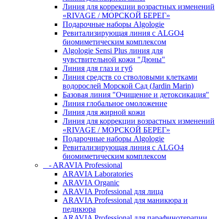
Линия для коррекции возрастных изменений
«RIVAGE / МОРСКОЙ БЕРЕГ»
Подарочные наборы Algologie
Ревитализирующая линия с ALGO4
биомиметическим комплексом
Algologie Sensi Plus линия для
чувcтвительной кожи "Дюны"
Линия для глаз и губ
Линия средств со стволовыми клетками
водорослей Морской Сад (Jardin Marin)
Базовая линия "Очищение и детоксикация"
Линия глобальное омоложение
Линия для жирной кожи
Линия для коррекции возрастных изменений
«RIVAGE / МОРСКОЙ БЕРЕГ»
Подарочные наборы Algologie
Ревитализирующая линия с ALGO4
биомиметическим комплексом
- ARAVIA Professional
ARAVIA Laboratories
ARAVIA Organic
ARAVIA Professional для лица
ARAVIA Professional для маникюра и
педикюра
ARAVIA Professional для парафинотерапии