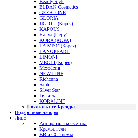
Beauty Style
ELDAN Cosmetics
GEZATONE
GLORIA
JIGOTT (Корея)
KAPOUS
Kativa (Перу)
KORA (КОРА)
LA MISO (Корея)
LANOPEARL
LIMONI
MEOLI (Корея)
Mesoderm
NEW LINE
Richenna
Sante
Silver Star
Гельтек
KORALINE
Показать все Бренды
Подарочные наборы
Лицо
Аппаратная косметика
Кремы, гели
BB и CC кремы