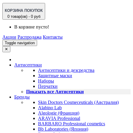
КОРЗИНА ПОКУПОК
0 товар(ов) - 0 руб
В корзине пусто!
Акции
Распродажа
Контакты
Toggle navigation
✕
Антисептики
Антисептики и дезсредства
Защитные маски
Наборы
Перчатки
Показать все Антисептики
Бренды
Skin Doctors Cosmeceuticals (Австралия)
Alabino Lab
Algologie (Франция)
ARAVIA Professional
BARBARO Professional cosmetics
Bb Laboratories (Япония)