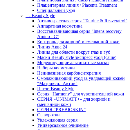
Плацентарная линия / Placenta Treatment
Специальный уход
- Beauty Style
Антивозрастная серия "Taurine & Resveratrol"
Аппаратная косметика
Восстанавливающая серия "Intens recovery
Amino - C"
Контроль для жирной и смешанной кожи
Линия Аква 24
Линия для области вокруг глаз и губ
Маски Beauty style экспресс уход (саше)
Моделирующие альгинатные маски
Наборы косметики
Неинвазивная карбокситерапия
Омолаживающий уход за увядающей кожей
"Матриксил Актив"
Патчи Beauty Style
Серия "Harmony" для чувствительной кожи
СЕРИЯ «UNIMATT+» для жирной и
смешанной кожи
СЕРИЯ “PREBIOSKIN”
Сыворотки
Увлажняющая серия
Универсальное очищение