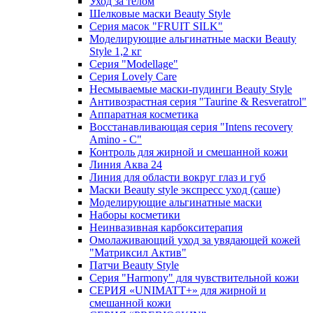
Уход за телом
Шелковые маски Beauty Style
Серия масок "FRUIT SILK"
Моделирующие альгинатные маски Beauty
Style 1,2 кг
Серия "Modellage"
Cерия Lovely Care
Несмываемые маски-пудинги Beauty Style
Антивозрастная серия "Taurine & Resveratrol"
Аппаратная косметика
Восстанавливающая серия "Intens recovery
Amino - C"
Контроль для жирной и смешанной кожи
Линия Аква 24
Линия для области вокруг глаз и губ
Маски Beauty style экспресс уход (саше)
Моделирующие альгинатные маски
Наборы косметики
Неинвазивная карбокситерапия
Омолаживающий уход за увядающей кожей
"Матриксил Актив"
Патчи Beauty Style
Серия "Harmony" для чувствительной кожи
СЕРИЯ «UNIMATT+» для жирной и
смешанной кожи