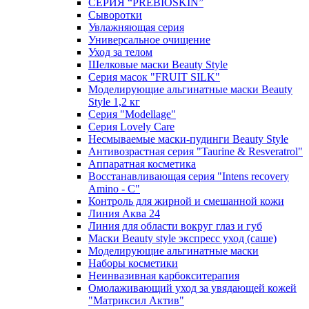
СЕРИЯ “PREBIOSKIN”
Сыворотки
Увлажняющая серия
Универсальное очищение
Уход за телом
Шелковые маски Beauty Style
Серия масок "FRUIT SILK"
Моделирующие альгинатные маски Beauty
Style 1,2 кг
Серия "Modellage"
Cерия Lovely Care
Несмываемые маски-пудинги Beauty Style
Антивозрастная серия "Taurine & Resveratrol"
Аппаратная косметика
Восстанавливающая серия "Intens recovery
Amino - C"
Контроль для жирной и смешанной кожи
Линия Аква 24
Линия для области вокруг глаз и губ
Маски Beauty style экспресс уход (саше)
Моделирующие альгинатные маски
Наборы косметики
Неинвазивная карбокситерапия
Омолаживающий уход за увядающей кожей
"Матриксил Актив"