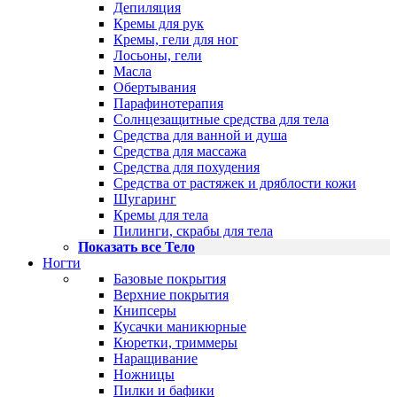
Депиляция
Кремы для рук
Кремы, гели для ног
Лосьоны, гели
Масла
Обертывания
Парафинотерапия
Солнцезащитные средства для тела
Средства для ванной и душа
Средства для массажа
Средства для похудения
Средства от растяжек и дряблости кожи
Шугаринг
Кремы для тела
Пилинги, скрабы для тела
Показать все Тело
Ногти
Базовые покрытия
Верхние покрытия
Книпсеры
Кусачки маникюрные
Кюретки, триммеры
Наращивание
Ножницы
Пилки и бафики