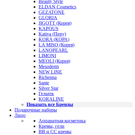
Beauty Style
ELDAN Cosmetics
GEZATONE
GLORIA
JIGOTT (Корея)
KAPOUS
Kativa (Перу)
KORA (КОРА)
LA MISO (Корея)
LANOPEARL
LIMONI
MEOLI (Корея)
Mesoderm
NEW LINE
Richenna
Sante
Silver Star
Гельтек
KORALINE
Показать все Бренды
Подарочные наборы
Лицо
Аппаратная косметика
Кремы, гели
BB и CC кремы