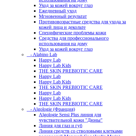
Уход за кожей вокруг глаз
Ежедневный уход
Мгновенный результат
Противовозрастные средства для ухода за
кожей лица и декольте
Специфические проблемы кожи
Средства для профессионального
использования на дому
Уход за кожей вокруг глаз
- Alabino Lab
Happy Lab
Happy Lab Kids
THE SKIN PREBIOTIC CARE
Happy Lab
Happy Lab Kids
THE SKIN PREBIOTIC CARE
Happy Lab
Happy Lab Kids
THE SKIN PREBIOTIC CARE
- Algologie (Франция)
Algologie Sensi Plus линия для
чувcтвительной кожи "Дюны"
Линия для глаз и губ
Линия средств со стволовыми клетками