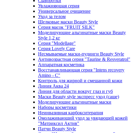
Сыворотки
Увлажняющая серия
Универсальное очищение
Уход за телом
Шелковые маски Beauty Style
Серия масок "FRUIT SILK"
Моделирующие альгинатные маски Beauty
Style 1,2 кг
Серия "Modellage"
Cерия Lovely Care
Несмываемые маски-пудинги Beauty Style
Антивозрастная серия "Taurine & Resveratrol"
Аппаратная косметика
Восстанавливающая серия "Intens recovery
Amino - C"
Контроль для жирной и смешанной кожи
Линия Аква 24
Линия для области вокруг глаз и губ
Маски Beauty style экспресс уход (саше)
Моделирующие альгинатные маски
Наборы косметики
Неинвазивная карбокситерапия
Омолаживающий уход за увядающей кожей
"Матриксил Актив"
Патчи Beauty Style