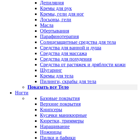
Депиляция
Кремы для рук
Кремы, гели для ног
Лосьоны, гели
Масла
Обертывания
Парафинотерапия
Солнцезащитные средства для тела
Средства для ванной и душа
Средства для массажа
Средства для похудения
Средства от растяжек и дряблости кожи
Шугаринг
Кремы для тела
Пилинги, скрабы для тела
Показать все Тело
Ногти
Базовые покрытия
Верхние покрытия
Книпсеры
Кусачки маникюрные
Кюретки, триммеры
Наращивание
Ножницы
Пилки и бафики