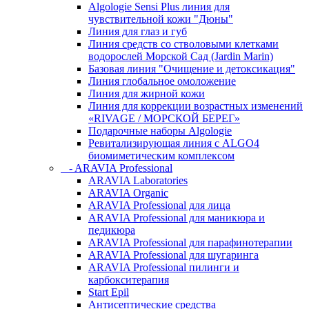
Algologie Sensi Plus линия для
чувcтвительной кожи "Дюны"
Линия для глаз и губ
Линия средств со стволовыми клетками
водорослей Морской Сад (Jardin Marin)
Базовая линия "Очищение и детоксикация"
Линия глобальное омоложение
Линия для жирной кожи
Линия для коррекции возрастных изменений
«RIVAGE / МОРСКОЙ БЕРЕГ»
Подарочные наборы Algologie
Ревитализирующая линия с ALGO4
биомиметическим комплексом
- ARAVIA Professional
ARAVIA Laboratories
ARAVIA Organic
ARAVIA Professional для лица
ARAVIA Professional для маникюра и
педикюра
ARAVIA Professional для парафинотерапии
ARAVIA Professional для шугаринга
ARAVIA Professional пилинги и
карбокситерапия
Start Epil
Антисептические средства