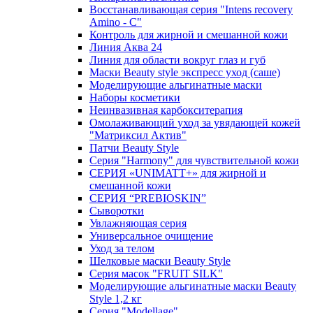
Восстанавливающая серия "Intens recovery
Amino - C"
Контроль для жирной и смешанной кожи
Линия Аква 24
Линия для области вокруг глаз и губ
Маски Beauty style экспресс уход (саше)
Моделирующие альгинатные маски
Наборы косметики
Неинвазивная карбокситерапия
Омолаживающий уход за увядающей кожей
"Матриксил Актив"
Патчи Beauty Style
Серия "Harmony" для чувствительной кожи
СЕРИЯ «UNIMATT+» для жирной и
смешанной кожи
СЕРИЯ “PREBIOSKIN”
Сыворотки
Увлажняющая серия
Универсальное очищение
Уход за телом
Шелковые маски Beauty Style
Серия масок "FRUIT SILK"
Моделирующие альгинатные маски Beauty
Style 1,2 кг
Серия "Modellage"