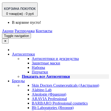
КОРЗИНА ПОКУПОК
0 товар(ов) - 0 руб
В корзине пусто!
Акции
Распродажа
Контакты
Toggle navigation
✕
Антисептики
Антисептики и дезсредства
Защитные маски
Наборы
Перчатки
Показать все Антисептики
Бренды
Skin Doctors Cosmeceuticals (Австралия)
Alabino Lab
Algologie (Франция)
ARAVIA Professional
BARBARO Professional cosmetics
Bb Laboratories (Япония)