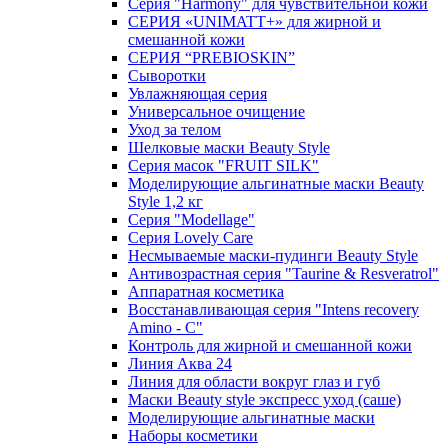
Серия "Harmony" для чувствительной кожи
СЕРИЯ «UNIMATT+» для жирной и
смешанной кожи
СЕРИЯ “PREBIOSKIN”
Сыворотки
Увлажняющая серия
Универсальное очищение
Уход за телом
Шелковые маски Beauty Style
Серия масок "FRUIT SILK"
Моделирующие альгинатные маски Beauty
Style 1,2 кг
Серия "Modellage"
Cерия Lovely Care
Несмываемые маски-пудинги Beauty Style
Антивозрастная серия "Taurine & Resveratrol"
Аппаратная косметика
Восстанавливающая серия "Intens recovery
Amino - C"
Контроль для жирной и смешанной кожи
Линия Аква 24
Линия для области вокруг глаз и губ
Маски Beauty style экспресс уход (саше)
Моделирующие альгинатные маски
Наборы косметики