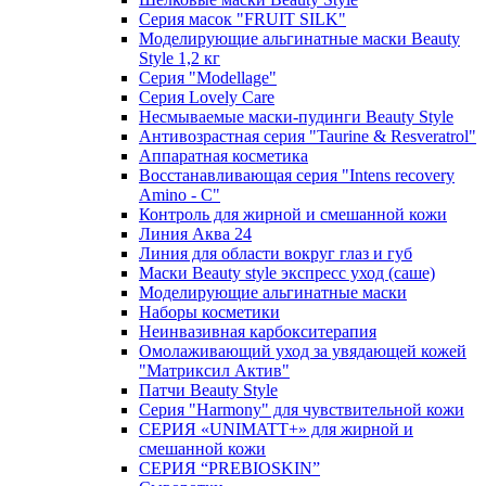
Серия масок "FRUIT SILK"
Моделирующие альгинатные маски Beauty
Style 1,2 кг
Серия "Modellage"
Cерия Lovely Care
Несмываемые маски-пудинги Beauty Style
Антивозрастная серия "Taurine & Resveratrol"
Аппаратная косметика
Восстанавливающая серия "Intens recovery
Amino - C"
Контроль для жирной и смешанной кожи
Линия Аква 24
Линия для области вокруг глаз и губ
Маски Beauty style экспресс уход (саше)
Моделирующие альгинатные маски
Наборы косметики
Неинвазивная карбокситерапия
Омолаживающий уход за увядающей кожей
"Матриксил Актив"
Патчи Beauty Style
Серия "Harmony" для чувствительной кожи
СЕРИЯ «UNIMATT+» для жирной и
смешанной кожи
СЕРИЯ “PREBIOSKIN”