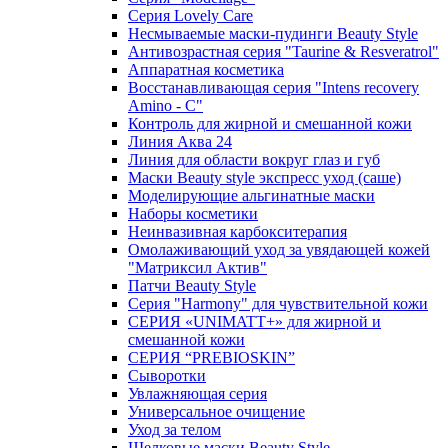
Cерия Lovely Care
Несмываемые маски-пудинги Beauty Style
Антивозрастная серия "Taurine & Resveratrol"
Аппаратная косметика
Восстанавливающая серия "Intens recovery
Amino - C"
Контроль для жирной и смешанной кожи
Линия Аква 24
Линия для области вокруг глаз и губ
Маски Beauty style экспресс уход (саше)
Моделирующие альгинатные маски
Наборы косметики
Неинвазивная карбокситерапия
Омолаживающий уход за увядающей кожей
"Матриксил Актив"
Патчи Beauty Style
Серия "Harmony" для чувствительной кожи
СЕРИЯ «UNIMATT+» для жирной и
смешанной кожи
СЕРИЯ “PREBIOSKIN”
Сыворотки
Увлажняющая серия
Универсальное очищение
Уход за телом
Шелковые маски Beauty Style